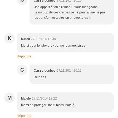
Casse-bonbec
27/11/2014 20:20
Bon appétit à ton p'tit mari... Nous mangeons
beaucoup de ces crèmes, je ne pourrai même pas
les transformer toutes en photophores !
K
Katell
27/11/2014 13:38
Merci pour le tuto<br /> bonne journée, bises
Répondre
C
Casse-bonbec
27/11/2014 20:19
De rien !
M
Malele
27/11/2014 12:22
merci de partager <br /> bises Malélé
Répondre