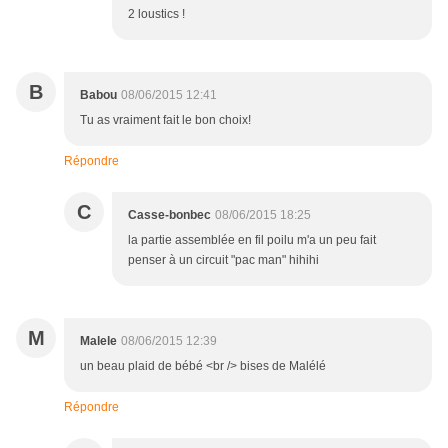
2 loustics !
B
Babou
08/06/2015 12:41
Tu as vraiment fait le bon choix!
Répondre
C
Casse-bonbec
08/06/2015 18:25
la partie assemblée en fil poilu m'a un peu fait
penser à un circuit "pac man" hihihi
M
Malele
08/06/2015 12:39
un beau plaid de bébé <br /> bises de Malélé
Répondre