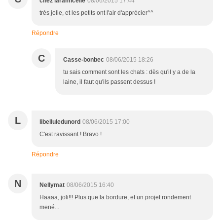
chez laramicelle
08/06/2015 17:44
très jolie, et les petits ont l'air d'apprécier^^
Répondre
C
Casse-bonbec
08/06/2015 18:26
tu sais comment sont les chats : dès qu'il y a de la
laine, il faut qu'ils passent dessus !
L
libelluledunord
08/06/2015 17:00
C'est ravissant ! Bravo !
Répondre
N
Nellymat
08/06/2015 16:40
Haaaa, joli!!! Plus que la bordure, et un projet rondement
mené...