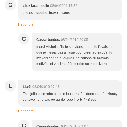
C
chez laramicelle
08/04/2016 17:32
elle est superbe; bravo; bisous
Répondre
C
Casse-bonbec
08/04/2016 20:05
merci Michelle. Tu te souviens quand je t'avais dit
que je n'étais pas à l'aise pour créer au tricot ? Tu
m'avais donné quelques indications, tu m'avais
motivée, et voici ma 2ème robe au tricot. Merci !
L
Lilaël
08/04/2016 07:47
Très jolie cette robe comme toujours. Dis donc poupée Nancy
doit avoir une sacrée garde robe !....<br /> Bises
Répondre
C
Casse-bonbec
08/04/2016 09:07