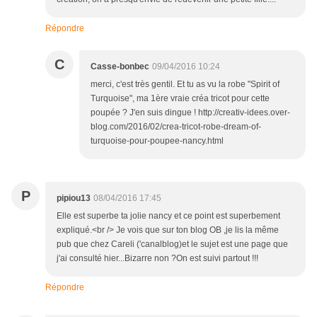
Répondre
C
Casse-bonbec
09/04/2016 10:24
merci, c'est très gentil. Et tu as vu la robe "Spirit of
Turquoise", ma 1ère vraie créa tricot pour cette
poupée ? J'en suis dingue ! http://creativ-idees.over-
blog.com/2016/02/crea-tricot-robe-dream-of-
turquoise-pour-poupee-nancy.html
P
pipiou13
08/04/2016 17:45
Elle est superbe ta jolie nancy et ce point est superbement
expliqué.<br /> Je vois que sur ton blog OB ,je lis la même
pub que chez Careli ('canalblog)et le sujet est une page que
j'ai consulté hier...Bizarre non ?On est suivi partout !!!
Répondre