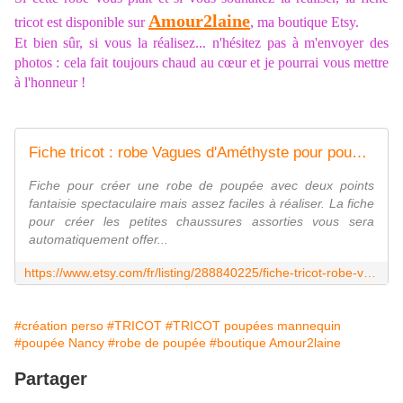
Amour2laine
tricot est disponible sur
, ma boutique Etsy.
Et bien sûr, si vous la réalisez... n'hésitez pas à m'envoyer des
photos : cela fait toujours chaud au cœur et je pourrai vous mettre
à l'honneur !
Fiche tricot : robe Vagues d'Améthyste pour poupée Nancy, 42 cm.
Fiche pour créer une robe de poupée avec deux points
fantaisie spectaculaire mais assez faciles à réaliser. La fiche
pour créer les petites chaussures assorties vous sera
automatiquement offer...
https://www.etsy.com/fr/listing/288840225/fiche-tricot-robe-vagues-damethyste-pour
#création perso
#TRICOT
#TRICOT poupées mannequin
#poupée Nancy
#robe de poupée
#boutique Amour2laine
Partager