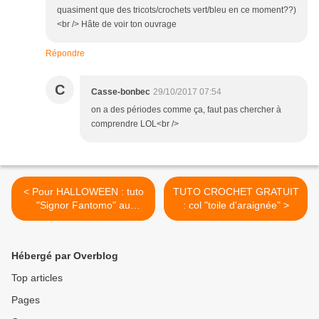
quasiment que des tricots/crochets vert/bleu en ce moment??)
<br /> Hâte de voir ton ouvrage
Répondre
C
Casse-bonbec
29/10/2017 07:54
on a des périodes comme ça, faut pas chercher à
comprendre LOL<br />
< Pour HALLOWEEN : tuto
TUTO CROCHET GRATUIT
"Signor Fantomo" au
: col "toile d'araignée" >
crochet
Hébergé par Overblog
Top articles
Pages