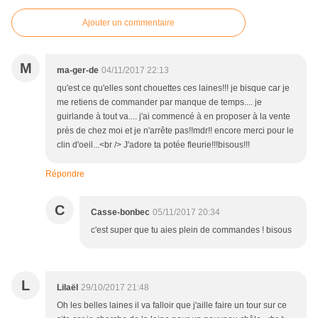
Ajouter un commentaire
M
ma-ger-de
04/11/2017 22:13
qu'est ce qu'elles sont chouettes ces laines!!! je bisque car je
me retiens de commander par manque de temps.... je
guirlande à tout va.... j'ai commencé à en proposer à la vente
près de chez moi et je n'arrête pas!!mdr!! encore merci pour le
clin d'oeil...<br /> J'adore ta potée fleurie!!!bisous!!!
Répondre
C
Casse-bonbec
05/11/2017 20:34
c'est super que tu aies plein de commandes ! bisous
L
Lilaël
29/10/2017 21:48
Oh les belles laines il va falloir que j'aille faire un tour sur ce