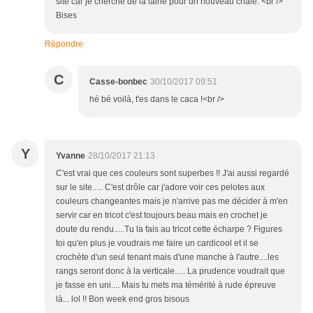
site car je cherche de la laine pour un nouveau châle. <br />
Bises
Répondre
C
Casse-bonbec
30/10/2017 09:51
hé bé voilà, t'es dans le caca !<br />
Y
Yvanne
28/10/2017 21:13
C'est vrai que ces couleurs sont superbes !! J'ai aussi regardé
sur le site..... C'est drôle car j'adore voir ces pelotes aux
couleurs changeantes mais je n'arrive pas me décider à m'en
servir car en tricot c'est toujours beau mais en crochet je
doute du rendu.....Tu la fais au tricot cette écharpe ? Figures
toi qu'en plus je voudrais me faire un cardicool et il se
crochète d'un seul tenant mais d'une manche à l'autre....les
rangs seront donc à la verticale..... La prudence voudrait que
je fasse en uni.... Mais tu mets ma témérité à rude épreuve
là... lol !! Bon week end gros bisous