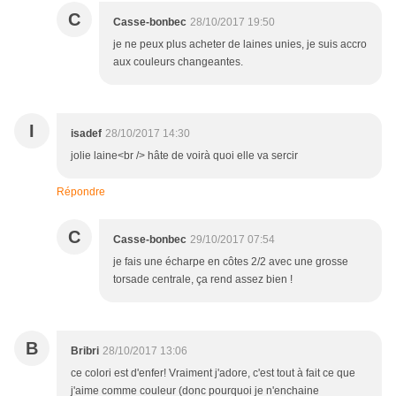
C
Casse-bonbec
28/10/2017 19:50
je ne peux plus acheter de laines unies, je suis accro
aux couleurs changeantes.
I
isadef
28/10/2017 14:30
jolie laine<br /> hâte de voirà quoi elle va sercir
Répondre
C
Casse-bonbec
29/10/2017 07:54
je fais une écharpe en côtes 2/2 avec une grosse
torsade centrale, ça rend assez bien !
B
Bribri
28/10/2017 13:06
ce colori est d'enfer! Vraiment j'adore, c'est tout à fait ce que
j'aime comme couleur (donc pourquoi je n'enchaine