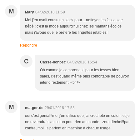
M
Mary
04/02/2018 11:59
Moi j'en avait cousu un stock pour ...nettoyer les fesses de
bébé : c'est la mode aujourd'hui chez les mamans écolos
mais j'avoue que je préfère les lingettes jetables !
Répondre
C
Casse-bonbec
04/02/2018 15:54
Oh comme je comprends ! pour les fesses bien
sales, c'est quand même plus confortable de pouvoir
jeter directement !<br />
M
ma-ger-de
29/01/2018 17:53
oui c'est génial!!moi j'en utilise que j'ai crocheté en coton, et je
ne reviendrais au coton pour rien au monde.. zéro déchet!!par
contre, moi ils partent en machine à chaque usage.....