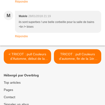
Répondre
M
Malele
28/01/2018 21:19
ils sont superbes ! une belle corbeille pour la salle de bains
<br /> bises
Répondre
< TRICOT : pull Couleurs
TRICOT : pull Couleurs
d'Automne, début de la
d'automne, fin de la 1ère
1ère manche
manche >
Hébergé par Overblog
Top articles
Pages
Contact
Signaler un abus