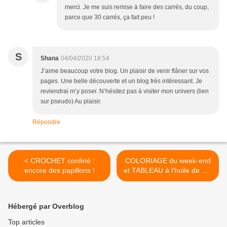
merci. Je me suis remise à faire des carrés, du coup,
parce que 30 carrés, ça fait peu !
S
Shana
04/04/2020 18:54
J’aime beaucoup votre blog. Un plaisir de venir flâner sur vos
pages. Une belle découverte et un blog très intéressant. Je
reviendrai m’y poser. N’hésitez pas à visiter mon univers (lien
sur pseudo) Au plaisir.
Répondre
< CROCHET confiné :
COLORIAGE du week-end
encore des papillons !
et TABLEAU à l'huile de ma
fille >
Hébergé par Overblog
Top articles