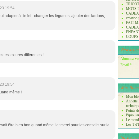
TRICO
23 19:54
MOTS 
CADE
ut adapter à l'infini : changer les légumes, ajouter des lardons,
création
FAIT M
CADE
ENFANTS 
COUPS
Newsletter
des textures différentes !
Abonnez-vous
Email
23 19:54
Mes Bonne
 quand même !
Mon blog
Annette P
techniqu
Points de
Pipioula
Le monde
Les T d'I
evait être bien bon quand même ! et merci pour les conseils sur la
Suivez-mo