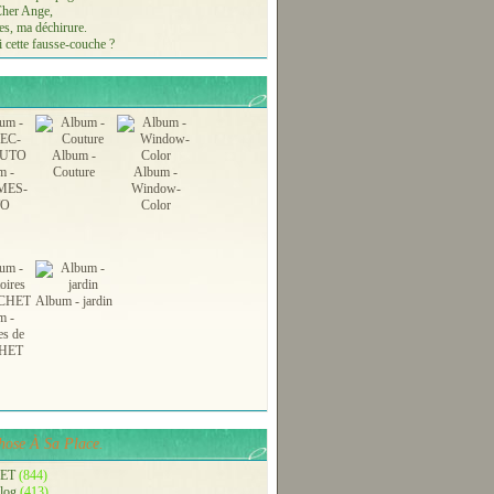
 Cher Ange,
s, ma déchirure.
 cette fausse-couche ?
Album -
m -
Couture
Album -
MES-
Window-
TO
Color
Album - jardin
m -
es de
HET
ose À Sa Place.
ET
(844)
blog
(413)