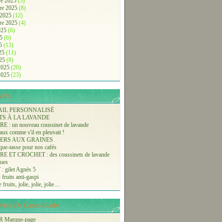
e 2025
(5)
re 2025
(8)
 2025
(12)
re 2025
(4)
2025
(6)
25
(6)
25
(13)
025
(11)
025
(8)
 2025
(20)
 2025
(23)
cles.
AIL PERSONNALISÉ
TS À LA LAVANDE
 : un nouveau coussinet de lavande
aux comme s'il en pleuvait !
ERS AUX GRAINES
ue-tasse pour nos cafés
 ET CROCHET : des coussinets de lavande
ques
 gilet Agnès 5
 fruits anti-gaspi
fruits, jolie, jolie, jolie....
-Vente De Casse-Bonbe
 Marque-page