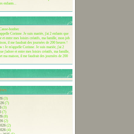
es enfants...
Casse-bonbec
s :
Je m'appelle Corinne. Je suis mariée, j'ai 2
ue j'adore et entre mes loisirs créatifs, ma famille,
et ma maison, il me faudrait des journées de 200
ives.
26
(3)
2026
(7)
26
(3)
26
(7)
026
(8)
026
(2)
 2026
(2)
 2026
(4)