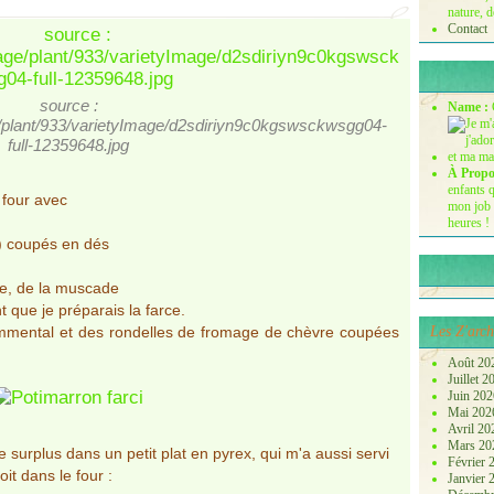
nature, d
Contact
source :
Name :
ge/plant/933/varietyImage/d2sdiriyn9c0kgswsckwsgg04-
full-12359648.jpg
À Propo
enfants q
u four avec
mon job 
heures !
l) coupés en dés
vre, de la muscade
t que je préparais la farce.
'emmental et des rondelles de fromage de chèvre coupées
Les Z'arch
Août 20
Juillet 
Juin 20
Mai 20
Avril 2
Mars 2
e surplus dans un petit plat en pyrex, qui m'a aussi servi
Février
it dans le four :
Janvier