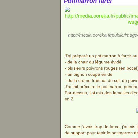
Potimarron farci
http://media.ooreka.fr/public/ima
J'ai préparé un potimarron à farcir a
- de la chair du légume évidé
- plusieurs poivrons rouges (en boca
- un oignon coupé en dé
- de la crème fraîche, du sel, du poi
J'ai fait précuire le potimarron pendan
Par-dessus, j'ai mis des lamelles d
en 2
Comme j'avais trop de farce, j'ai mis l
de support pour tenir le potimarron dro