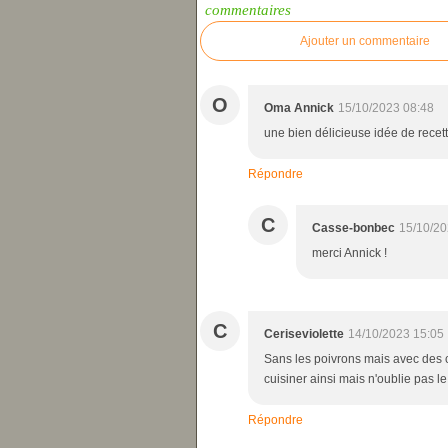
commentaires
Ajouter un commentaire
O
Oma Annick
15/10/2023 08:48
une bien délicieuse idée de recett
Répondre
C
Casse-bonbec
15/10/20
merci Annick !
C
Ceriseviolette
14/10/2023 15:05
Sans les poivrons mais avec des co
cuisiner ainsi mais n'oublie pas le
Répondre