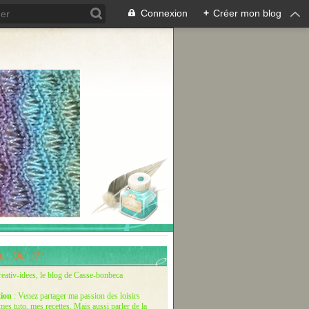
Connexion
+
Créer mon blog
... Qui ???
reativ-idees, le blog de Casse-bonbeca
tion
: Venez partager ma passion des loisirs
 mes tuto, mes recettes. Mais aussi parler de la