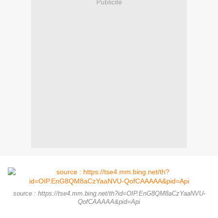
Publicité
source : https://tse4.mm.bing.net/th?id=OIP.EnG8QM8aCzYaaNVU-
QofCAAAAA&pid=Api