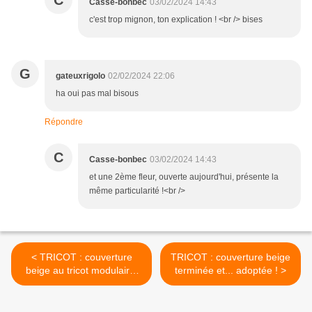
C
Casse-bonbec
03/02/2024 14:43
c'est trop mignon, ton explication ! <br /> bises
G
gateuxrigolo
02/02/2024 22:06
ha oui pas mal bisous
Répondre
C
Casse-bonbec
03/02/2024 14:43
et une 2ème fleur, ouverte aujourd'hui, présente la
même particularité !<br />
< TRICOT : couverture
TRICOT : couverture beige
beige au tricot modulaire,
terminée et... adoptée ! >
suite