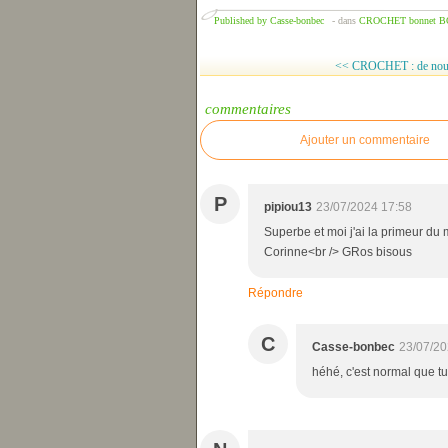
Published by Casse-bonbec
-
dans
CROCHET bonnet
B
<< CROCHET : de nouve
commentaires
Ajouter un commentaire
P
pipiou13
23/07/2024 17:58
Superbe et moi j'ai la primeur du 
Corinne<br /> GRos bisous
Répondre
C
Casse-bonbec
23/07/20
héhé, c'est normal que tu