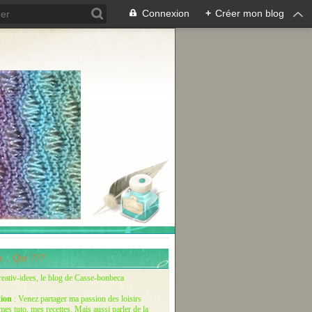
Connexion
+
Créer mon blog
... Qui ???
reativ-idees, le blog de Casse-bonbeca
tion
: Venez partager ma passion des loisirs
 mes tuto, mes recettes. Mais aussi parler de la