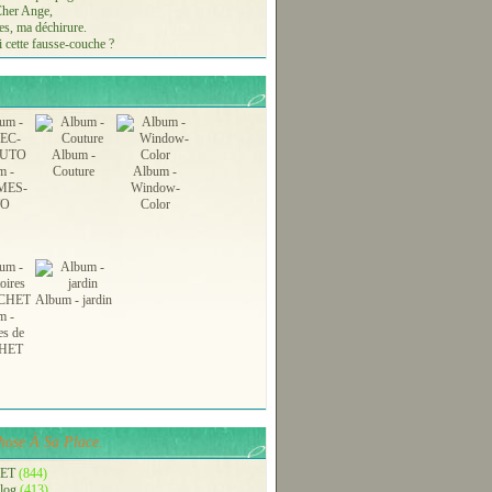
 Cher Ange,
s, ma déchirure.
 cette fausse-couche ?
Album -
m -
Couture
Album -
MES-
Window-
TO
Color
Album - jardin
m -
es de
HET
ose À Sa Place.
ET
(844)
blog
(413)