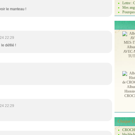
Lettre :
Mes ange
voir le manteau !
Pourquoi
24 22:29
 le défilé !
Albu
AVEC-
TU
Albu
Histoir
CROC
24 22:29
Chaque Ch
CROCH
bla-bla-