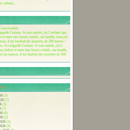
es enfants...
Casse-bonbec
s :
Je m'appelle Corinne. Je suis mariée, j'ai 2
ue j'adore et entre mes loisirs créatifs, ma famille,
et ma maison, il me faudrait des journées de 200
ives.
26
(3)
2026
(7)
26
(3)
26
(7)
026
(8)
026
(2)
 2026
(2)
 2026
(4)