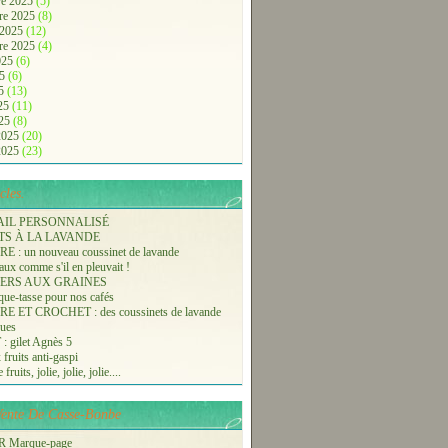
e 2025
(5)
re 2025
(8)
 2025
(12)
re 2025
(4)
2025
(6)
25
(6)
25
(13)
025
(11)
025
(8)
 2025
(20)
 2025
(23)
cles.
AIL PERSONNALISÉ
TS À LA LAVANDE
 : un nouveau coussinet de lavande
aux comme s'il en pleuvait !
ERS AUX GRAINES
ue-tasse pour nos cafés
 ET CROCHET : des coussinets de lavande
ques
 gilet Agnès 5
 fruits anti-gaspi
fruits, jolie, jolie, jolie....
-Vente De Casse-Bonbe
 Marque-page