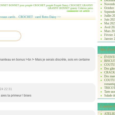
Décembr
Novemb
ONNET
BONNET pour poupée
CROCHET poupée
Poupée Nancy
CROCHET GRANNY
Octobre
GRANNY
BONNET granny
Création perso
commenter cet article
…
Septemb
Juillet 
aux carrés...
CROCHET : carré Retro Daisy >>
Juin 20
Mai 20
Avril 2
Mars 2
Février
Janvier
Mes Z'arti
ÉVENT
manteau en bonus !<br /> Mais je serais discrète, sois en certaine
BISCUI
COUTURE
Des gâte
CRACK
Des marq
COUTURE
romanti
TRICOT :
24 22:31
Tarte aux
 aies la primeur ! bises
Salade de 
L'atelier
ATELIER