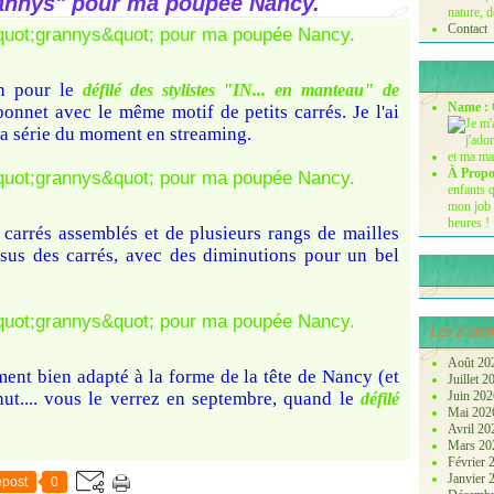
annys" pour ma poupée Nancy.
nature, d
Contact
on pour le
défilé des stylistes "IN... en manteau" de
Name :
 bonnet avec le même motif de petits carrés. Je l'ai
ma série du moment en streaming.
À Propo
enfants q
mon job 
heures !
carrés assemblés et de plusieurs rangs de mailles
ssus des carrés, avec des diminutions pour un bel
Les Z'arch
Août 20
aiment bien adapté à la forme de la tête de Nancy (et
Juillet 
ut.... vous le verrez en septembre, quand le
Juin 20
défilé
Mai 20
Avril 2
Mars 2
Février
Janvier
post
0