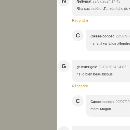
N
Nellymat
22/07/2024 14:48
Rha cachottière! J'ai trop hâte de 
Répondre
C
Casse-bonbec
22/07/20
héhé, il va falloir attendre
G
gateuxrigolo
22/07/2024 14:02
hello bien beau bisous
Répondre
C
Casse-bonbec
22/07/20
merci Magali