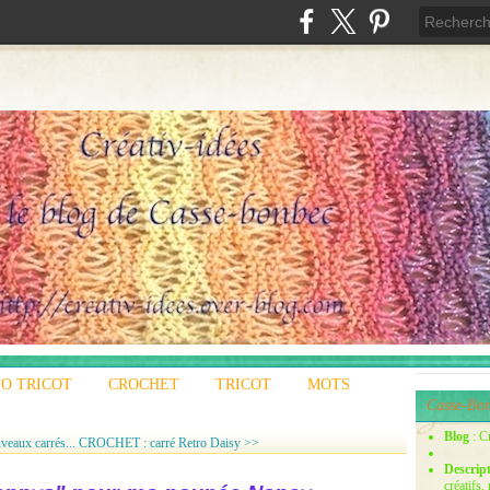
O TRICOT
CROCHET
TRICOT
MOTS
Casse-Bon
Blog
: C
aux carrés...
CROCHET : carré Retro Daisy >>
Descrip
créatifs,