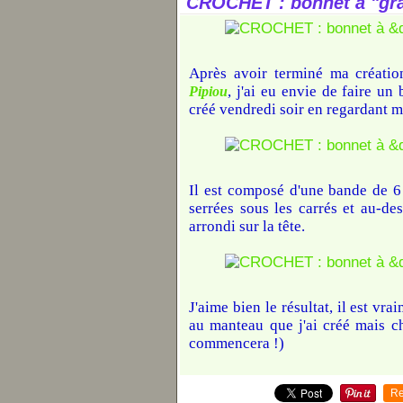
CROCHET : bonnet à "gr
Après avoir terminé ma créati
, j'ai eu envie de faire un
Pipiou
créé vendredi soir en regardant 
Il est composé d'une bande de 6 
serrées sous les carrés et au-de
arrondi sur la tête.
J'aime bien le résultat, il est vr
au manteau que j'ai créé mais ch
commencera !)
Re