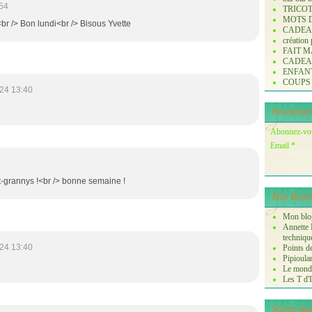
54
TRICO
MOTS 
<br /> Bon lundi<br /> Bisous Yvette
CADE
création
FAIT M
CADE
ENFANTS 
COUPS
24 13:40
Newsletter
Abonnez-vous
Email
et-grannys !<br /> bonne semaine !
Mes Bonne
Mon blog
Annette P
techniqu
24 13:40
Points de
Pipioula
Le monde
Les T d'I
Suivez-mo