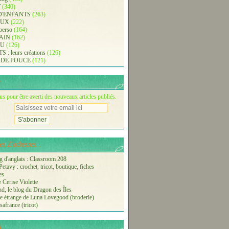
T
(340)
D'ENFANTS
(263)
AUX
(222)
 perso
(164)
AIN
(162)
AU
(126)
: leurs créations
(126)
 DE POUCE
(121)
 pour être averti des nouveaux articles publiés.
s Z'adresses...
 d'anglais : Classroom 208
etavy : crochet, tricot, boutique, fiches
es
 Cerise Violette
nd, le blog du Dragon des Îles
 étrange de Luna Lovegood (broderie)
safrance (tricot)
i