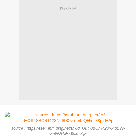
Publicité
source : https://tse4.mm.bing.net/th?id=OIP.i8BGrR423NkI8B2v-
om9iQHaF7&pid=Api