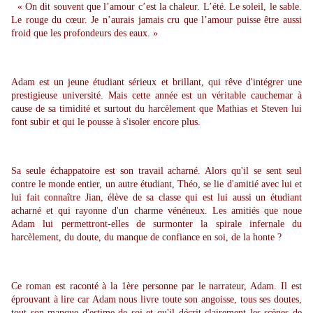
« On dit souvent que l’amour c’est la chaleur. L’été. Le soleil, le sable.
Le rouge du cœur. Je n’aurais jamais cru que l’amour puisse être aussi
froid que les profondeurs des eaux. »
Adam est un jeune étudiant sérieux et brillant, qui rêve d'intégrer une
prestigieuse université. Mais cette année est un véritable cauchemar à
cause de sa timidité et surtout du harcèlement que Mathias et Steven lui
font subir et qui le pousse à s'isoler encore plus.
Sa seule échappatoire est son travail acharné. Alors qu'il se sent seul
contre le monde entier, un autre étudiant, Théo, se lie d'amitié avec lui et
lui fait connaître Jian, élève de sa classe qui est lui aussi un étudiant
acharné et qui rayonne d'un charme vénéneux. Les amitiés que noue
Adam lui permettront-elles de surmonter la spirale infernale du
harcèlement, du doute, du manque de confiance en soi, de la honte ?
Ce roman est raconté à la 1ère personne par le narrateur, Adam. Il est
éprouvant à lire car Adam nous livre toute son angoisse, tous ses doutes,
tout son manque d'estime de soi et qu'il décrit clairement les scènes de