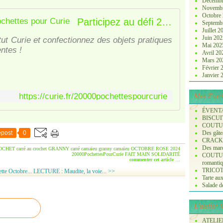
Décembr
Novemb
Octobre
Participez au défi 20 000 pochettes pour Curie
Septemb
Juillet 
Juin 20
itut Curie et confectionnez des objets pratiques
Mai 20
entes !
Avril 2
Mars 2
Février
Janvier
https://curie.fr/20000pochettespourcurie
Mes Z'arti
ÉVENT
BISCUI
COUTURE
post
0
Des gâte
CRACK
Des marq
OCHET
carré au crochet
GRANNY
carré camaïeu
granny camaïeu
OCTOBRE ROSE 2024
20000PochettesPourCurie
FAIT MAIN
SOLIDARITÉ
COUTURE
commenter cet article
…
romanti
TRICOT :
e Octobre...
LECTURE : Maudite, la voie... >>
Tarte aux
Salade de 
L'atelier
ATELIER