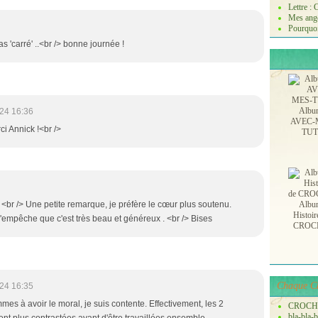
Lettre :
Mes ange
Pourquoi
s 'carré' ..<br /> bonne journée !
Albu
24 16:36
AVEC-
rci Annick !<br />
TU
<br /> Une petite remarque, je préfère le cœur plus soutenu.
Albu
Histoir
n'empêche que c'est très beau et généreux . <br /> Bises
CROC
Chaque Ch
24 16:35
mmes à avoir le moral, je suis contente. Effectivement, les 2
CROCH
bla-bla-