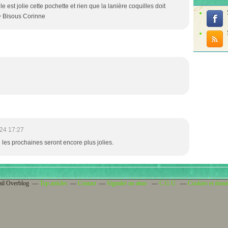
 est jolie cette pochette et rien que la lanière coquilles doit
 Bisous Corinne
24 17:27
les prochaines seront encore plus jolies.
ail Overblog
Top articles
Contact
Signaler un abus
C.G.U.
Cookies et donn