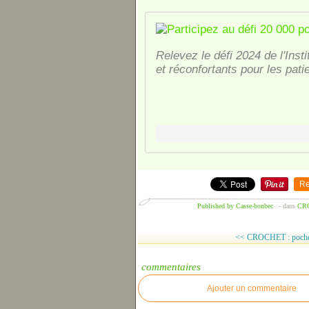
Relevez le défi 2024 de l'Inst
et réconfortants pour les pati
Re
Published by Casse-bonbec
-
dans
CR
<< CROCHET : pochett
commentaires
Ajouter un commentaire