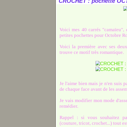
CROCHET : pochette O
Voici mes 40 carrés "camaïeu", d
petites pochettes pour Octobre Ro
Voici la première avec ses deux 
trouve ce motif très romantique.
Je l'aime bien mais je n'en suis p
de chaque face avant de les assemb
Je vais modifier mon mode d'asse
remédier.
Rappel : si vous souhaitez par
(couture, tricot, crochet...) tout es