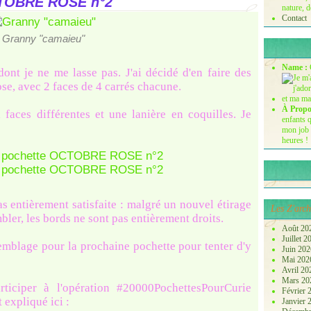
CTOBRE ROSE n°2
nature, d
Contact
Granny "camaieu"
Name :
ont je ne me lasse pas. J'ai décidé d'en faire des
se, avec 2 faces de 4 carrés chacune.
À Propo
faces différentes et une lanière en coquilles. Je
enfants q
mon job 
heures !
as entièrement satisfaite : malgré un nouvel étirage
Les Z'arch
ler, les bords ne sont pas entièrement droits.
Août 20
Juillet 
mblage pour la prochaine pochette pour tenter d'y
Juin 20
Mai 20
Avril 2
Mars 2
ticiper à l'opération #20000PochettesPourCurie
Février
t expliqué ici :
Janvier