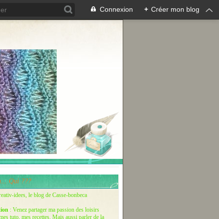
Connexion
+
Créer mon blog
... Qui ???
reativ-idees, le blog de Casse-bonbeca
tion
: Venez partager ma passion des loisirs
 mes tuto, mes recettes. Mais aussi parler de la