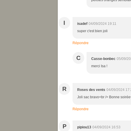
pelotes oranges semblaie
I
isadef
04/09/2024 19:11
super c'est bien joli
Répondre
C
Casse-bonbec
05/09/20
merci Isa !
R
Roses des vents
04/09/2024 17:
Joli sac bravo<br /> Bonne soirée
Répondre
P
pipiou13
04/09/2024 16:53