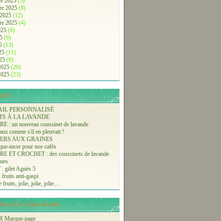
e 2025
(5)
re 2025
(8)
 2025
(12)
re 2025
(4)
2025
(6)
25
(6)
25
(13)
025
(11)
025
(8)
 2025
(20)
 2025
(23)
cles.
AIL PERSONNALISÉ
TS À LA LAVANDE
 : un nouveau coussinet de lavande
aux comme s'il en pleuvait !
ERS AUX GRAINES
ue-tasse pour nos cafés
 ET CROCHET : des coussinets de lavande
ques
 gilet Agnès 5
 fruits anti-gaspi
fruits, jolie, jolie, jolie....
-Vente De Casse-Bonbe
 Marque-page