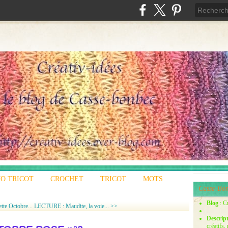
O TRICOT
CROCHET
TRICOT
MOTS
Casse-Bon
Blog
: C
e Octobre...
LECTURE : Maudite, la voie... >>
Descrip
créatifs,