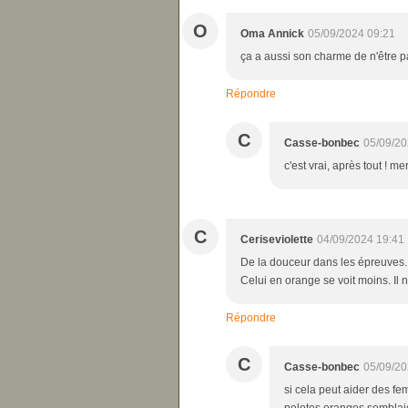
O
Oma Annick
05/09/2024 09:21
ça a aussi son charme de n'être pa
Répondre
C
Casse-bonbec
05/09/20
c'est vrai, après tout ! me
C
Ceriseviolette
04/09/2024 19:41
De la douceur dans les épreuves. 
Celui en orange se voit moins. Il 
Répondre
C
Casse-bonbec
05/09/20
si cela peut aider des fe