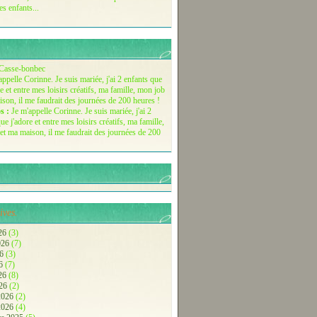
es enfants...
Casse-bonbec
s :
Je m'appelle Corinne. Je suis mariée, j'ai 2
ue j'adore et entre mes loisirs créatifs, ma famille,
et ma maison, il me faudrait des journées de 200
ives.
26
(3)
2026
(7)
26
(3)
26
(7)
026
(8)
026
(2)
 2026
(2)
 2026
(4)