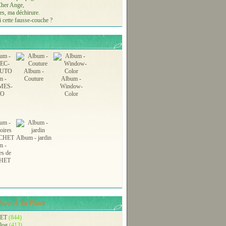
 Cher Ange,
s, ma déchirure.
 cette fausse-couche ?
Album -
m -
Couture
Album -
MES-
Window-
TO
Color
Album - jardin
m -
es de
HET
ose À Sa Place.
ET
(844)
blog
(413)