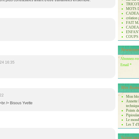
nt plus contrastées avant d'être travaillées ensemble.
TRICO
MOTS 
CADE
création
FAIT M
CADE
ENFANTS 
COUPS
Newsletter
Abonnez-vous
24 16:35
Email
Mes Bonne
22
Mon blog
Annette P
<br /> Bisous Yvette
techniqu
Points de
Pipioula
Le monde
Les T d'I
Suivez-mo