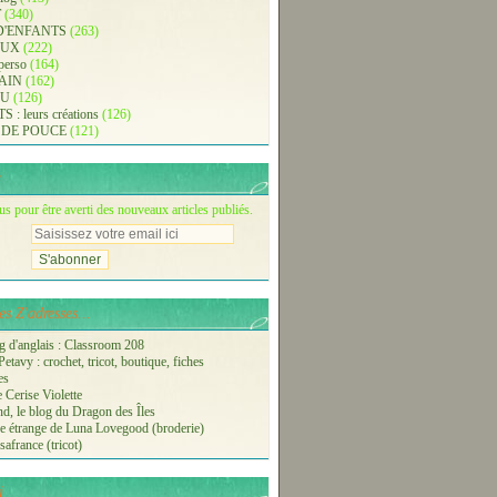
T
(340)
D'ENFANTS
(263)
AUX
(222)
 perso
(164)
AIN
(162)
AU
(126)
: leurs créations
(126)
 DE POUCE
(121)
 pour être averti des nouveaux articles publiés.
s Z'adresses...
 d'anglais : Classroom 208
etavy : crochet, tricot, boutique, fiches
es
 Cerise Violette
nd, le blog du Dragon des Îles
 étrange de Luna Lovegood (broderie)
safrance (tricot)
i