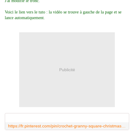
J'ai modifié le tronc.
Voici le lien vers le tuto : la vidéo se trouve à gauche de la page et se
lance automatiquement.
Publicité
https://fr.pinterest.com/pin/crochet-granny-square-christmas-tree--572309065162674687/?e_t=aba64f5c3cd14f00808d794f9c0364dc&fbclid=IwY2xjawGKC01leHRuA2FlbQIxMAABHUBKkymyaVhzMgahzaugXm-GSLsodc8F0nA3aKKhQwl9ddD9YUIcSCONNg_aem_NAHbxJnoUWLX8G87VW-DNA