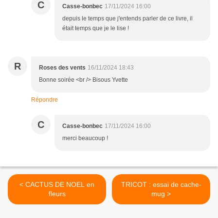
C
Casse-bonbec
17/11/2024 16:00
depuis le temps que j'entends parler de ce livre, il
était temps que je le lise !
R
Roses des vents
16/11/2024 18:43
Bonne soirée <br /> Bisous Yvette
Répondre
C
Casse-bonbec
17/11/2024 16:00
merci beaucoup !
< CACTUS DE NOEL en
TRICOT : essai de cache-
fleurs
mug >