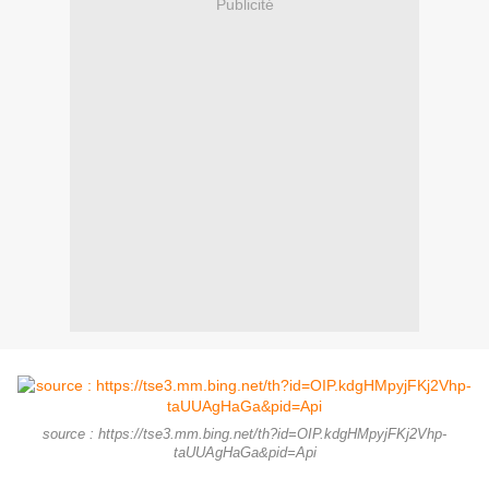
Publicité
source : https://tse3.mm.bing.net/th?id=OIP.kdgHMpyjFKj2Vhp-
taUUAgHaGa&pid=Api