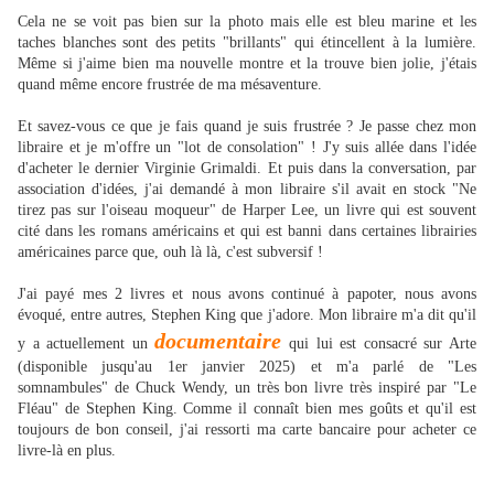
Cela ne se voit pas bien sur la photo mais elle est bleu marine et les
taches blanches sont des petits "brillants" qui étincellent à la lumière.
Même si j'aime bien ma nouvelle montre et la trouve bien jolie, j'étais
quand même encore frustrée de ma mésaventure.
Et savez-vous ce que je fais quand je suis frustrée ? Je passe chez mon
libraire et je m'offre un "lot de consolation" ! J'y suis allée dans l'idée
d'acheter le dernier Virginie Grimaldi. Et puis dans la conversation, par
association d'idées, j'ai demandé à mon libraire s'il avait en stock "Ne
tirez pas sur l'oiseau moqueur" de Harper Lee, un livre qui est souvent
cité dans les romans américains et qui est banni dans certaines librairies
américaines parce que, ouh là là, c'est subversif !
J'ai payé mes 2 livres et nous avons continué à papoter, nous avons
évoqué, entre autres, Stephen King que j'adore. Mon libraire m'a dit qu'il
documentaire
y a actuellement un
qui lui est consacré sur Arte
(disponible jusqu'au 1er janvier 2025) et m'a parlé de "Les
somnambules" de Chuck Wendy, un très bon livre très inspiré par "Le
Fléau" de Stephen King. Comme il connaît bien mes goûts et qu'il est
toujours de bon conseil, j'ai ressorti ma carte bancaire pour acheter ce
livre-là en plus.