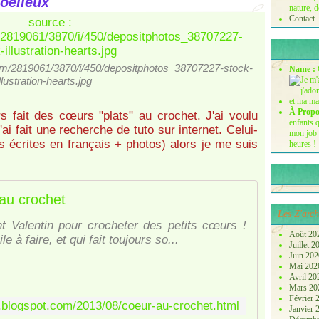
oëlleux
nature, d
Contact
.com/2819061/3870/i/450/depositphotos_38707227-stock-
Name :
illustration-hearts.jpg
À Propo
rs fait des cœurs "plats" au crochet. J'ai voulu
enfants q
ai fait une recherche de tuto sur internet. Celui-
mon job 
ns écrites en français + photos) alors je me suis
heures !
au crochet
Les Z'arch
nt Valentin pour crocheter des petits cœurs !
Août 20
 à faire, et qui fait toujours so...
Juillet 
Juin 20
Mai 20
Avril 2
Mars 2
Février
le.blogspot.com/2013/08/coeur-au-crochet.html
Janvier