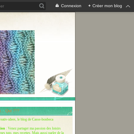
Connexion
+
Créer mon blog
... Qui ???
reativ-idees, le blog de Casse-bonbeca
tion
: Venez partager ma passion des loisirs
 mes tuto, mes recettes. Mais aussi parler de la