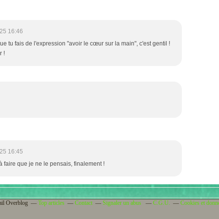
25 16:46
que tu fais de l'expression "avoir le cœur sur la main", c'est gentil !
r !
25 16:45
 à faire que je ne le pensais, finalement !
ail Overblog
Top articles
Contact
Signaler un abus
C.G.U.
Cookies et donn