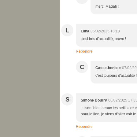
merci Magali !
L
Luna
06/02/2025 18:18
c'est très d'actualité, bravo !
Répondre
C
Casse-bonbec
07/02/20
c'est toujours d'actualité !
S
Simone Bourry
06/02/2025 17:3
ils sont bien beaux tes petits cœurs
pour le lien, je viens d'aller voir 
Répondre