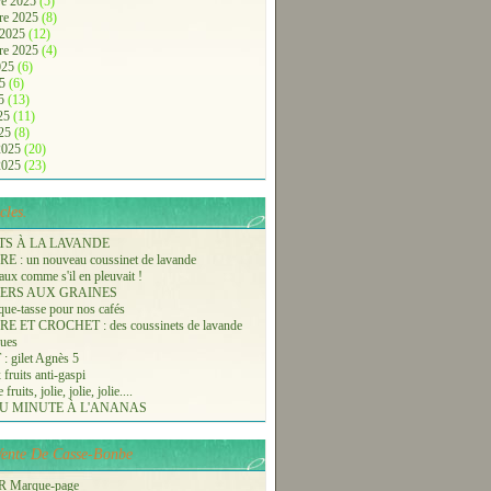
e 2025
(5)
re 2025
(8)
 2025
(12)
re 2025
(4)
2025
(6)
25
(6)
25
(13)
025
(11)
025
(8)
 2025
(20)
 2025
(23)
cles.
TS À LA LAVANDE
 : un nouveau coussinet de lavande
aux comme s'il en pleuvait !
ERS AUX GRAINES
ue-tasse pour nos cafés
 ET CROCHET : des coussinets de lavande
ques
 gilet Agnès 5
 fruits anti-gaspi
fruits, jolie, jolie, jolie....
U MINUTE À L'ANANAS
-Vente De Casse-Bonbe
 Marque-page