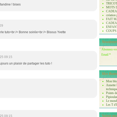
TRICO
Mandine ! bises
MOTS 
CADE
création
FAIT M
CADE
29
ENFANTS 
COUPS
rle tuto<br /> Bonne soirée<br /> Bisous Yvette
Newsletter
Abonnez-vous
Email
25 09:15
jours un plaisir de partager les tuto !
Mes Bonne
Mon blog
Annette P
techniqu
Points de
Pipioula
Le monde
Les T d'I
Suivez-mo
25 09:15