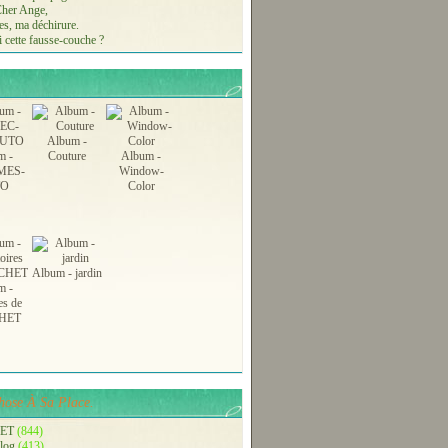
 Cher Ange,
s, ma déchirure.
 cette fausse-couche ?
Album -
m -
Couture
Album -
MES-
Window-
TO
Color
Album - jardin
m -
es de
HET
ose À Sa Place.
ET
(844)
blog
(413)