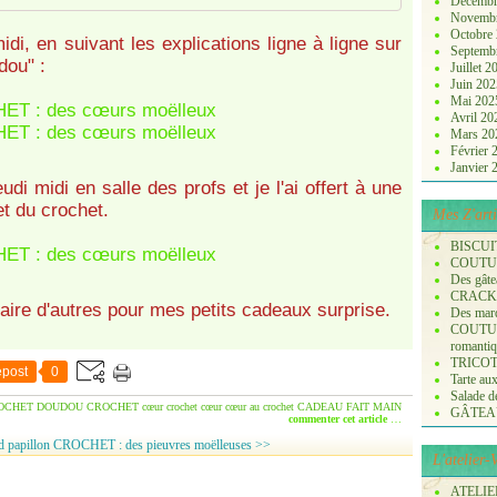
Décembr
Novemb
Octobre
midi, en suivant les explications ligne à ligne sur
Septemb
dou" :
Juillet 
Juin 20
Mai 20
Avril 2
Mars 2
Février
Janvier
udi midi en salle des profs et je l'ai offert à une
et du crochet.
Mes Z'arti
BISCUI
COUTURE
Des gâte
CRACK
faire d'autres pour mes petits cadeaux surprise.
Des marq
COUTURE
romanti
TRICOT :
post
0
Tarte aux
Salade de 
OCHET DOUDOU
CROCHET cœur
crochet cœur
cœur au crochet
CADEAU
FAIT MAIN
GÂTEA
commenter cet article
…
 papillon
CROCHET : des pieuvres moëlleuses >>
L'atelier
ATELIER