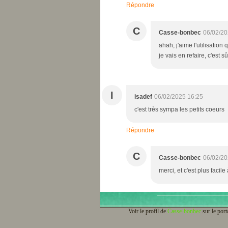
Répondre
C
Casse-bonbec
06/02/20
ahah, j'aime l'utilisation 
je vais en refaire, c'est sû
I
isadef
06/02/2025 16:25
c'est très sympa les petits coeurs
Répondre
C
Casse-bonbec
06/02/20
merci, et c'est plus facile
Voir le profil de
Casse-bonbec
sur le port