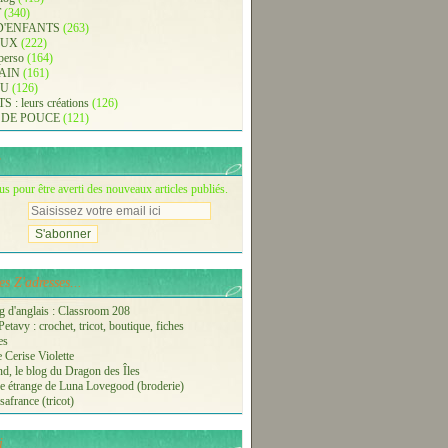
T
(340)
D'ENFANTS
(263)
AUX
(222)
 perso
(164)
AIN
(161)
AU
(126)
: leurs créations
(126)
 DE POUCE
(121)
 pour être averti des nouveaux articles publiés.
s Z'adresses...
 d'anglais : Classroom 208
etavy : crochet, tricot, boutique, fiches
es
 Cerise Violette
nd, le blog du Dragon des Îles
 étrange de Luna Lovegood (broderie)
safrance (tricot)
i