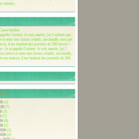
es enfants...
Casse-bonbec
s :
Je m'appelle Corinne. Je suis mariée, j'ai 2
ue j'adore et entre mes loisirs créatifs, ma famille,
et ma maison, il me faudrait des journées de 200
ives.
26
(2)
2026
(7)
26
(3)
26
(7)
026
(8)
026
(2)
 2026
(2)
 2026
(4)