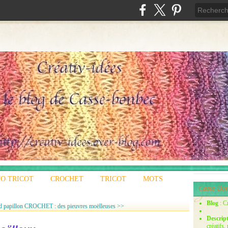
O TRICOT
CROCHET
TRICOT
MOTS
Casse-Bon
Blog
: C
 papillon
CROCHET : des pieuvres moëlleuses >>
Descrip
créatifs,