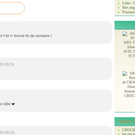
Lettre :
Mes ange
Pourquoi
rs !<br /> bonne fin de semaine !
Albu
AVEC-
TU
25 09:16
Albu
Histoir
CROC
ie idée ❤️
Chaque Ch
CROCH
25 09:16
bla-bla-