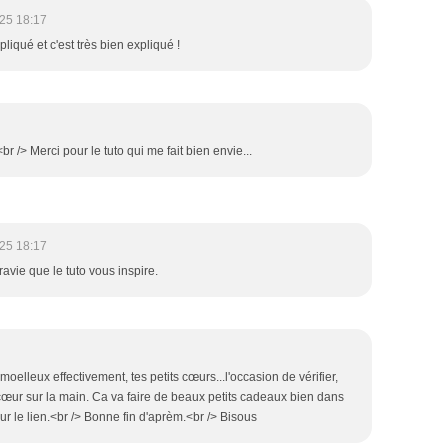
25 18:17
pliqué et c'est très bien expliqué !
<br /> Merci pour le tuto qui me fait bien envie...
25 18:17
ravie que le tuto vous inspire.
 moelleux effectivement, tes petits cœurs...l'occasion de vérifier,
 cœur sur la main. Ca va faire de beaux petits cadeaux bien dans
ur le lien.<br /> Bonne fin d'aprèm.<br /> Bisous