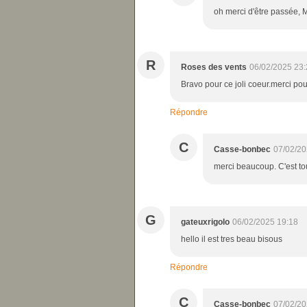
oh merci d'être passée, 
R
Roses des vents
06/02/2025 23:
Bravo pour ce joli coeur.merci pou
Répondre
C
Casse-bonbec
07/02/20
merci beaucoup. C'est tou
G
gateuxrigolo
06/02/2025 19:18
hello il est tres beau bisous
Répondre
C
Casse-bonbec
07/02/20