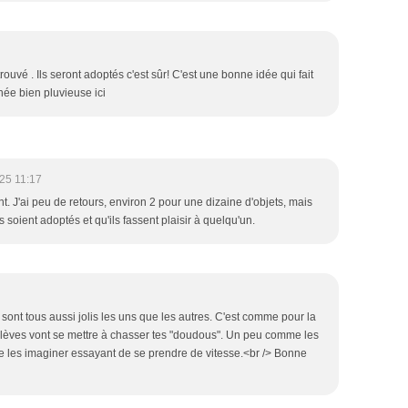
rouvé . Ils seront adoptés c'est sûr! C'est une bonne idée qui fait
rnée bien pluvieuse ici
25 11:17
t. J'ai peu de retours, environ 2 pour une dizaine d'objets, mais
ls soient adoptés et qu'ils fassent plaisir à quelqu'un.
sont tous aussi jolis les uns que les autres. C'est comme pour la
lèves vont se mettre à chasser tes "doudous". Un peu comme les
 les imaginer essayant de se prendre de vitesse.<br /> Bonne