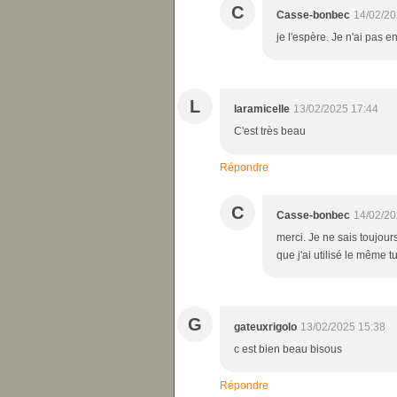
C
Casse-bonbec
14/02/20
je l'espère. Je n'ai pas e
L
laramicelle
13/02/2025 17:44
C'est très beau
Répondre
C
Casse-bonbec
14/02/20
merci. Je ne sais toujour
que j'ai utilisé le même tu
G
gateuxrigolo
13/02/2025 15:38
c est bien beau bisous
Répondre