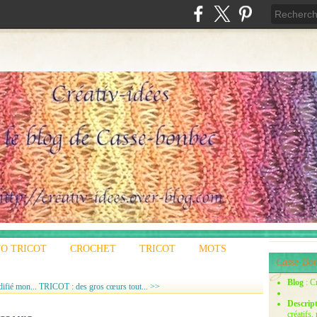
O TRICOT
CROCHET
TRICOT
MOTS
Casse-Bon
Blog
: C
ifié mon...
TRICOT : des gros cœurs tout... >>
Descrip
créatifs,