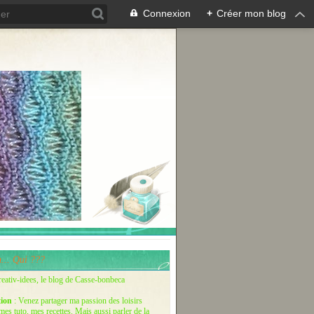
Connexion
+
Créer mon blog
... Qui ???
reativ-idees, le blog de Casse-bonbeca
tion
: Venez partager ma passion des loisirs
 mes tuto, mes recettes. Mais aussi parler de la