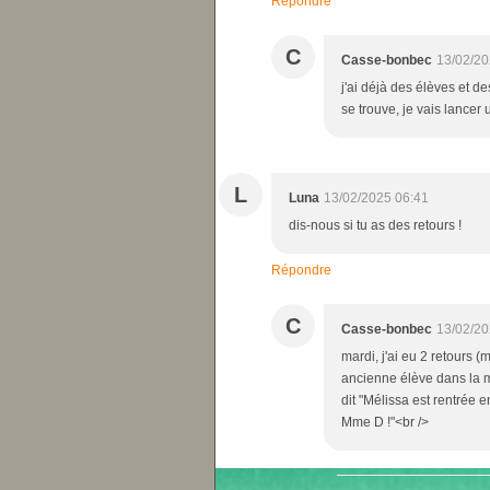
Répondre
C
Casse-bonbec
13/02/20
j'ai déjà des élèves et de
se trouve, je vais lancer
L
Luna
13/02/2025 06:41
dis-nous si tu as des retours !
Répondre
C
Casse-bonbec
13/02/20
mardi, j'ai eu 2 retours 
ancienne élève dans la mi
dit "Mélissa est rentrée
Mme D !"<br />