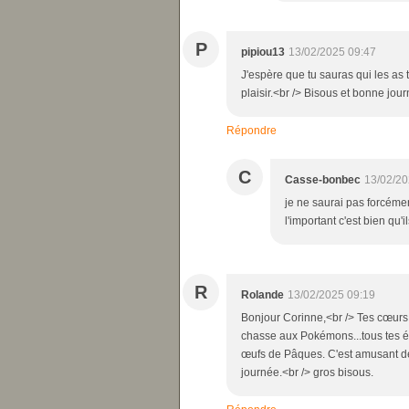
P
pipiou13
13/02/2025 09:47
J'espère que tu sauras qui les as t
plaisir.<br /> Bisous et bonne jou
Répondre
C
Casse-bonbec
13/02/20
je ne saurai pas forcémen
l'important c'est bien qu'i
R
Rolande
13/02/2025 09:19
Bonjour Corinne,<br /> Tes cœurs 
chasse aux Pokémons...tous tes é
œufs de Pâques. C'est amusant de
journée.<br /> gros bisous.