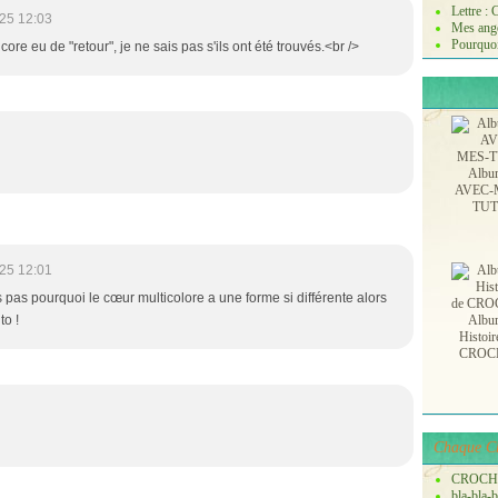
Lettre :
25 12:03
Mes ange
Pourquoi
ncore eu de "retour", je ne sais pas s'ils ont été trouvés.<br />
Albu
AVEC-
TU
25 12:01
s pas pourquoi le cœur multicolore a une forme si différente alors
to !
Albu
Histoir
CROC
Chaque Ch
CROCH
bla-bla-