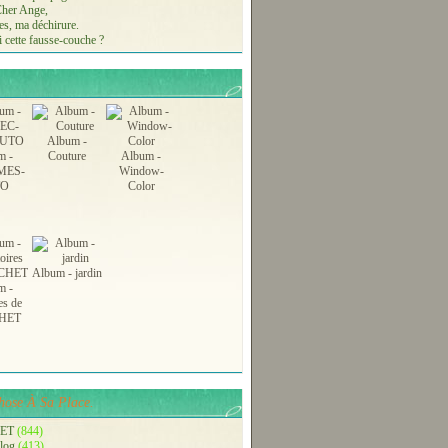
 Cher Ange,
s, ma déchirure.
 cette fausse-couche ?
Album -
m -
Couture
Album -
MES-
Window-
TO
Color
Album - jardin
m -
es de
HET
ose À Sa Place.
ET
(844)
blog
(413)