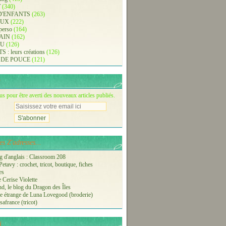
T
(340)
D'ENFANTS
(263)
AUX
(222)
 perso
(164)
AIN
(162)
AU
(126)
: leurs créations
(126)
 DE POUCE
(121)
 pour être averti des nouveaux articles publiés.
s Z'adresses...
 d'anglais : Classroom 208
etavy : crochet, tricot, boutique, fiches
es
 Cerise Violette
nd, le blog du Dragon des Îles
 étrange de Luna Lovegood (broderie)
safrance (tricot)
i