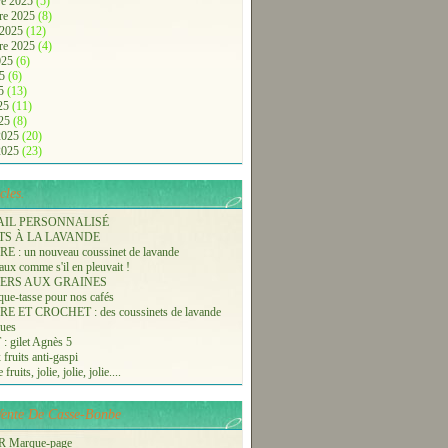
e 2025
(5)
re 2025
(8)
 2025
(12)
re 2025
(4)
2025
(6)
25
(6)
25
(13)
025
(11)
025
(8)
 2025
(20)
 2025
(23)
cles.
AIL PERSONNALISÉ
TS À LA LAVANDE
 : un nouveau coussinet de lavande
aux comme s'il en pleuvait !
ERS AUX GRAINES
ue-tasse pour nos cafés
 ET CROCHET : des coussinets de lavande
ques
 gilet Agnès 5
 fruits anti-gaspi
fruits, jolie, jolie, jolie....
-Vente De Casse-Bonbe
 Marque-page