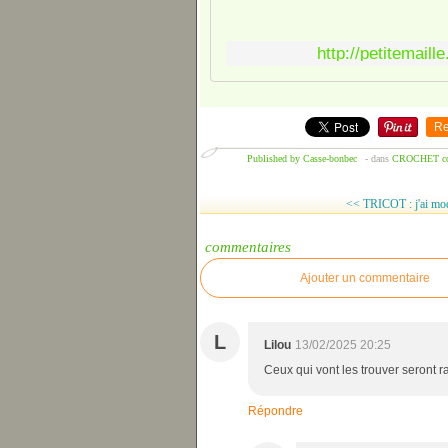
http://petitemail
Re
Published by Casse-bonbec
-
dans
CROCHET c
<< TRICOT : j'ai mod
commentaires
Ajouter un commentaire
L
Lilou
13/02/2025 20:25
Ceux qui vont les trouver seront ra
Répondre