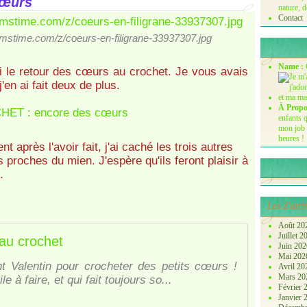
cœurs
nature, d
Contact
amstime.com/z/coeurs-en-filigrane-33937307.jpg
Name :
ci le retour des cœurs au crochet. Je vous avais
'en ai fait deux de plus.
À Propo
enfants q
mon job 
heures !
t après l'avoir fait, j'ai caché les trois autres
 proches du mien. J'espère qu'ils feront plaisir à
.
Les Z'arch
Août 20
Juillet 
au crochet
Juin 20
Mai 20
nt Valentin pour crocheter des petits cœurs !
Avril 2
Mars 2
 à faire, et qui fait toujours so...
Février
Janvier