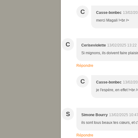
C
Casse-bonbec
13/02/20
merci Magali !<br />
C
Ceriseviolette
13/02/2025 13:22
Si mignons, ils doivent faire plaisi
Répondre
C
Casse-bonbec
13/02/20
je l'espère, en effet !<br /
S
Simone Bourry
13/02/2025 10:4
ils sont tous beaux tes cœurs, et c'
Répondre