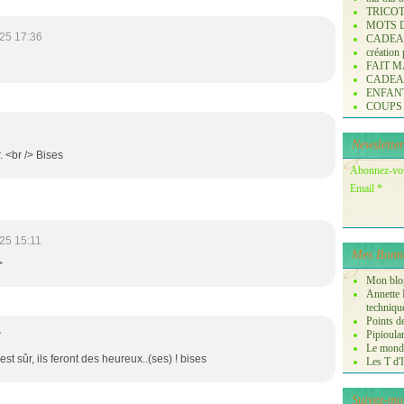
TRICO
MOTS 
25 17:36
CADE
création
FAIT M
CADE
ENFANTS 
COUPS
Newsletter
r. <br /> Bises
Abonnez-vous
Email
25 15:11
Mes Bonne
>
Mon blog
Annette P
techniqu
Points de
Pipioula
7
Le monde
est sûr, ils feront des heureux..(ses) ! bises
Les T d'I
Suivez-mo