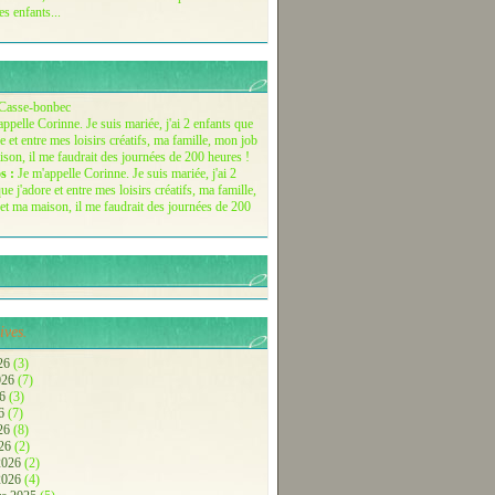
es enfants...
Casse-bonbec
s :
Je m'appelle Corinne. Je suis mariée, j'ai 2
ue j'adore et entre mes loisirs créatifs, ma famille,
et ma maison, il me faudrait des journées de 200
ives.
26
(3)
2026
(7)
26
(3)
26
(7)
026
(8)
026
(2)
 2026
(2)
 2026
(4)