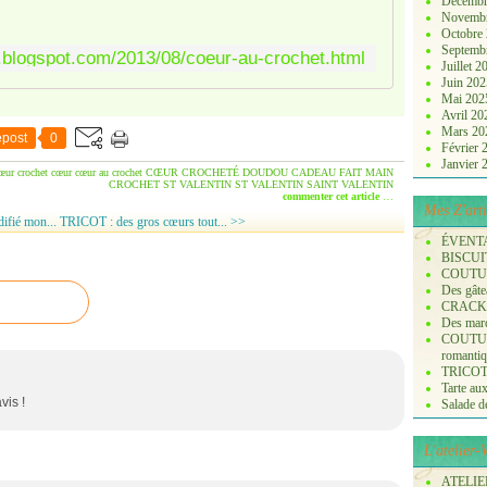
Décembr
Novemb
Octobre
Septemb
le.blogspot.com/2013/08/coeur-au-crochet.html
Juillet 
Juin 20
Mai 20
Avril 2
Mars 2
post
0
Février
Janvier
œur
crochet cœur
cœur au crochet
CŒUR CROCHETÉ
DOUDOU
CADEAU
FAIT MAIN
CROCHET ST VALENTIN
ST VALENTIN
SAINT VALENTIN
commenter cet article
…
Mes Z'arti
ifié mon...
TRICOT : des gros cœurs tout... >>
ÉVENT
BISCUI
COUTURE
Des gâte
CRACK
Des marq
COUTURE
romanti
TRICOT :
Tarte aux
vis !
Salade de 
L'atelier
ATELIER