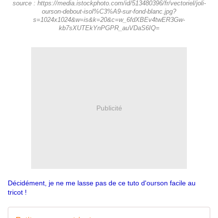
source : https://media.istockphoto.com/id/513480396/fr/vectoriel/joli-
ourson-debout-isol%C3%A9-sur-fond-blanc.jpg?
s=1024x1024&w=is&k=20&c=w_6fdXBEv4twER3Gw-
kb7sXUTEkYnPGPR_auVDaS6IQ=
Publicité
Décidément, je ne me lasse pas de ce tuto d'ourson facile au
tricot !