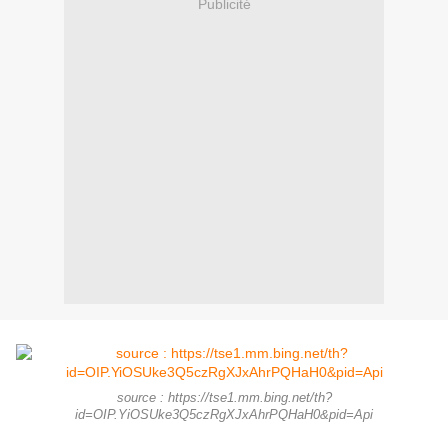
Publicité
source : https://tse1.mm.bing.net/th?
id=OIP.YiOSUke3Q5czRgXJxAhrPQHaH0&pid=Api