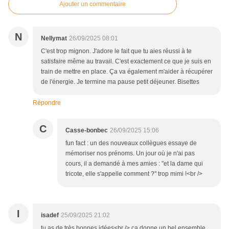
Ajouter un commentaire
N
Nellymat
26/09/2025 08:01
C'est trop mignon. J'adore le fait que tu aies réussi à te
satisfaire même au travail. C'est exactement ce que je suis en
train de mettre en place. Ça va également m'aider à récupérer
de l'énergie. Je termine ma pause petit déjeuner. Bisettes
Répondre
C
Casse-bonbec
26/09/2025 15:06
fun fact : un des nouveaux collègues essaye de
mémoriser nos prénoms. Un jour où je n'ai pas
cours, il a demandé à mes amies : "et la dame qui
tricote, elle s'appelle comment ?" trop mimi !<br />
I
isadef
25/09/2025 21:02
tu as de très bonnes idées<br /> ça donne un bel ensemble