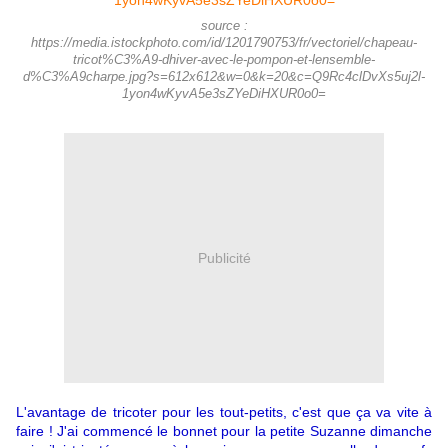
source :
https://media.istockphoto.com/id/1201790753/fr/vectoriel/chapeau-
tricot%C3%A9-dhiver-avec-le-pompon-et-lensemble-
d%C3%A9charpe.jpg?s=612x612&w=0&k=20&c=Q9Rc4clDvXs5uj2l-
1yon4wKyvA5e3sZYeDiHXUR0o0=
Publicité
L'avantage de tricoter pour les tout-petits, c'est que ça va vite à
faire ! J'ai commencé le bonnet pour la petite Suzanne dimanche