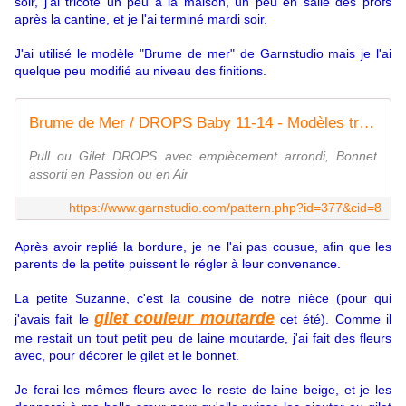
soir, j'ai tricoté un peu à la maison, un peu en salle des profs
après la cantine, et je l'ai terminé mardi soir.
J'ai utilisé le modèle "Brume de mer" de Garnstudio mais je l'ai
quelque peu modifié au niveau des finitions.
Brume de Mer / DROPS Baby 11-14 - Modèles tricot gratuits de DROPS Design
Pull ou Gilet DROPS avec empiècement arrondi, Bonnet
assorti en Passion ou en Air
https://www.garnstudio.com/pattern.php?id=377&cid=8
Après avoir replié la bordure, je ne l'ai pas cousue, afin que les
parents de la petite puissent le régler à leur convenance.
La petite Suzanne, c'est la cousine de notre nièce (pour qui
gilet couleur moutarde
j'avais fait le
cet été). Comme il
me restait un tout petit peu de laine moutarde, j'ai fait des fleurs
avec, pour décorer le gilet et le bonnet.
Je ferai les mêmes fleurs avec le reste de laine beige, et je les