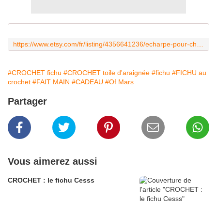
https://www.etsy.com/fr/listing/4356641236/echarpe-pour-cheveux-toile-daraignee-au?ref=shop_home_active_4&pro=1&sts=1&dd=1&logging_key=020effbb8c9aafb9dee0ce3079cc8703c560b5fc%3A4356641236
#CROCHET fichu
#CROCHET toile d'araignée
#fichu
#FICHU au
crochet
#FAIT MAIN
#CADEAU
#Of Mars
Partager
Vous aimerez aussi
CROCHET : le fichu Cesss