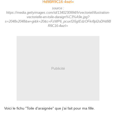
source :
https://media.gettyimages.com/id/1340230994/fr/vectoriel/illustration-
vectorielle-en-toile-daraign%C3%A9e.jpg?
s=2048x2048&w=gi&k=20&c=FzWP6_pcuxf2i5gIEdzOFkr8pl2oDHd9B
R9C16-4wzI=
Publicité
Voici le fichu "Toile d'araignée" que j'ai fait pour ma fille.