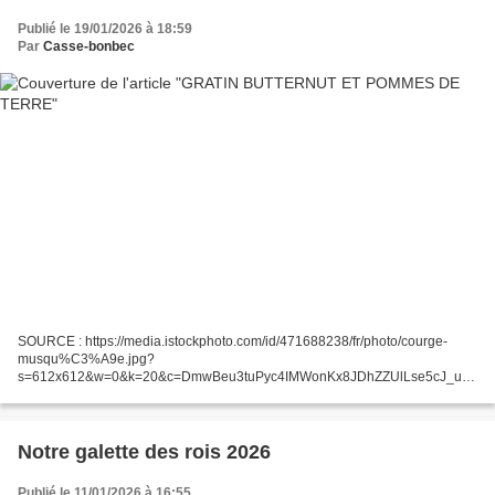
Publié le 19/01/2026 à 18:59
Par
Casse-bonbec
SOURCE : https://media.istockphoto.com/id/471688238/fr/photo/courge-
musqu%C3%A9e.jpg?
s=612x612&w=0&k=20&c=DmwBeu3tuPyc4IMWonKx8JDhZZUlLse5cJ_uB
DxZee4= J'avais un demi-butternut au frigo, j'ai décidé de faire un gratin
avec. J'ai généreusement beurré mon...
Notre galette des rois 2026
Publié le 11/01/2026 à 16:55