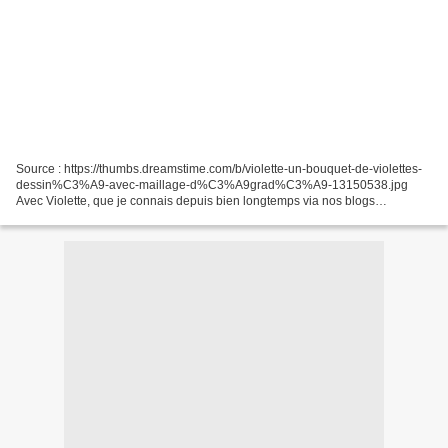
Source : https://thumbs.dreamstime.com/b/violette-un-bouquet-de-violettes-
dessin%C3%A9-avec-maillage-d%C3%A9grad%C3%A9-13150538.jpg
Avec Violette, que je connais depuis bien longtemps via nos blogs
respectifs, nous nous envoyons régulièrement des cadeaux,...