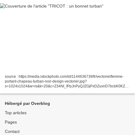
source : https://media.istockphoto.com/id/1144636739/fr/vectoriel/femme-
portant-chapeau-turban-noir-design-vectoriel.jpg?
s=1024x1024&w=is&k=20&c=Z34Nt_fPpJnPyQJZGjPxDZuxnD7bcbK0KZKn
uI9D9r4= Voici mon "ouvrage de l'an neuf" : même si je l'ai commencé fin...
Hébergé par Overblog
Top articles
Pages
Contact