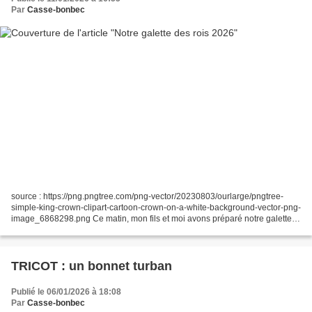
Par
Casse-bonbec
source : https://png.pngtree.com/png-vector/20230803/ourlarge/pngtree-
simple-king-crown-clipart-cartoon-crown-on-a-white-background-vector-png-
image_6868298.png Ce matin, mon fils et moi avons préparé notre galette
des rois, toujours avec la recette de...
TRICOT : un bonnet turban
Publié le 06/01/2026 à 18:08
Par
Casse-bonbec