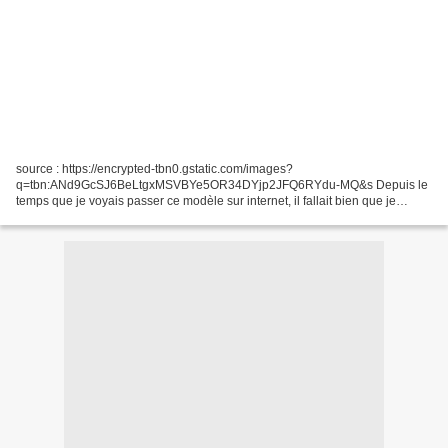
source : https://encrypted-tbn0.gstatic.com/images?
q=tbn:ANd9GcSJ6BeLtgxMSVBYe5OR34DYjp2JFQ6RYdu-MQ&s Depuis le
temps que je voyais passer ce modèle sur internet, il fallait bien que je
finisse par me lancer, même si je n'aime pas tricoter à 5 aiguilles...