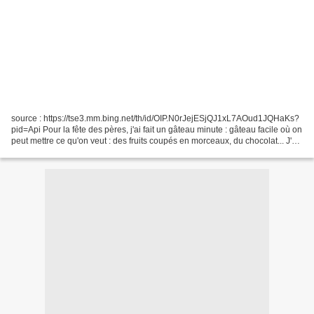
source : https://tse3.mm.bing.net/th/id/OIP.N0rJejESjQJ1xL7AOud1JQHaKs?
pid=Api Pour la fête des pères, j'ai fait un gâteau minute : gâteau facile où on
peut mettre ce qu'on veut : des fruits coupés en morceaux, du chocolat... J'ai
utilisé une boîte d'ananas...