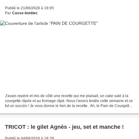
Publié le 21/06/2026 à 19:05
Par
Casse-bonbec
J'avais repéré et mis de côté une recette qui me plaisait, un cake salé à la
courgette râpée et au fromage râpé. Nous l'avons testée cette semaine et ce
fut un succès ! Je vous donne le lien de la recette : Ah, le Pain de Courgette
& Fromage ! C'est un...
TRICOT : le gilet Agnès - jeu, set et manche !
Publié le 04/06/2026 à 18:39