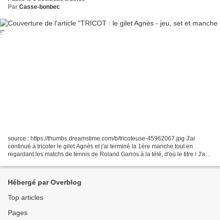
Par
Casse-bonbec
source : https://thumbs.dreamstime.com/b/tricoteuse-45962067.jpg J'ai
continué à tricoter le gilet Agnès et j'ai terminé la 1ère manche tout en
regardant les matchs de tennis de Roland Garros à la télé, d'où le titre ! J'ai
fait la même bordure festonnée...
Hébergé par Overblog
Top articles
Pages