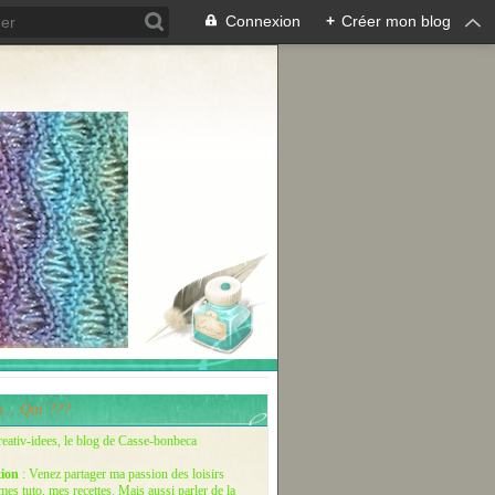
Connexion
+
Créer mon blog
... Qui ???
reativ-idees, le blog de Casse-bonbeca
tion
: Venez partager ma passion des loisirs
 mes tuto, mes recettes. Mais aussi parler de la