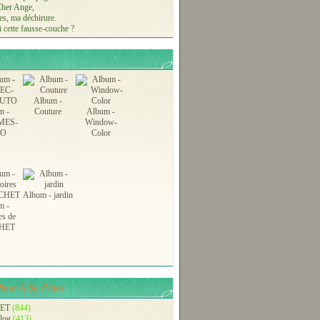
 Cher Ange,
s, ma déchirure.
 cette fausse-couche ?
Album -
m -
Couture
Album -
MES-
Window-
TO
Color
Album - jardin
m -
es de
HET
ose À Sa Place.
ET
(844)
blog
(413)