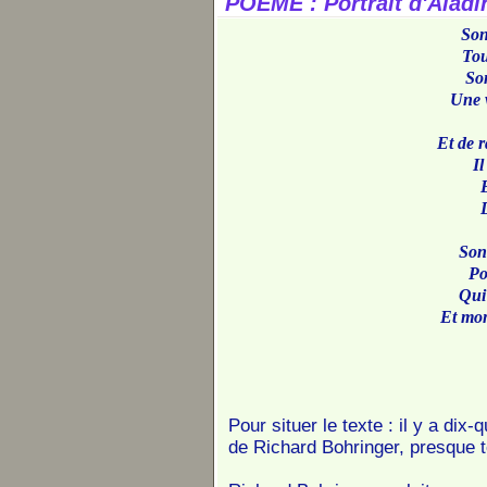
POEME : Portrait d'Aladin
Son
Tou
Son
Une v
Et de 
Il
E
Son 
Po
Qui
Et mon
Pour situer le texte : il y a dix
de Richard Bohringer, presque t