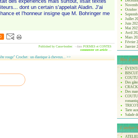
tait des expériences mais surtout, lisait textes
Décembr
Novemb
urs... dont un certain s'appelait Aladin. J'ai
Octobre
a chance et l'honneur insigne que M. Bohringer me
Septemb
Juillet 
Juin 20
Mai 20
Avril 2
0
Mars 2
Février
Janvier
Published by Casse-bonbec
-
dans
POEMES et CONTES
commenter cet article
…
tête rouge"
Crochet : un élastique à cheveux... >>
Mes Z'arti
ÉVENT
BISCUI
COUTURE
Des gâte
CRACK
Des marq
COUTURE
romanti
TRICOT :
Tarte aux
Salade de 
L'atelier
ATELIER