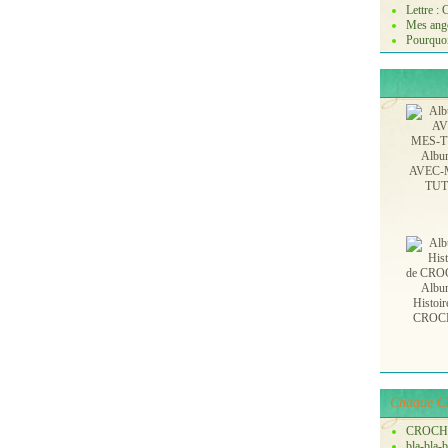
Lettre :
Mes ange
Pourquoi
Albu
AVEC-
TU
Albu
Histoir
CROC
Chaque Ch
CROCH
bla-bla-