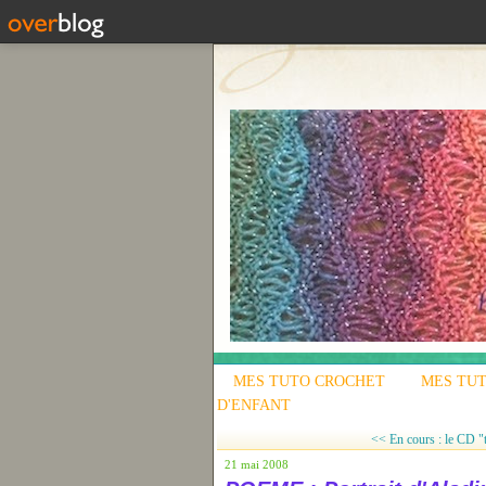
MES TUTO CROCHET
MES TUT
D'ENFANT
<< En cours : le CD "
21 mai 2008