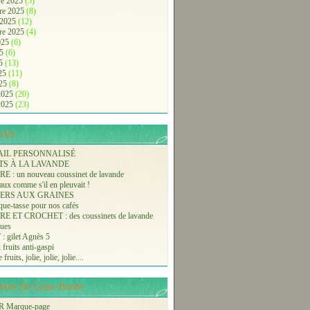
e 2025
(5)
re 2025
(8)
 2025
(12)
re 2025
(4)
2025
(6)
25
(6)
25
(13)
025
(11)
025
(8)
 2025
(20)
 2025
(23)
cles.
AIL PERSONNALISÉ
TS À LA LAVANDE
 : un nouveau coussinet de lavande
aux comme s'il en pleuvait !
ERS AUX GRAINES
ue-tasse pour nos cafés
 ET CROCHET : des coussinets de lavande
ques
 gilet Agnès 5
 fruits anti-gaspi
fruits, jolie, jolie, jolie....
-Vente De Casse-Bonbe
 Marque-page