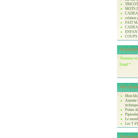
TRICO
MOTS 
CADE
création
FAIT M
CADE
ENFANTS 
COUPS
Newsletter
Abonnez-vous
Email
Mes Bonne
Mon blog
Annette P
techniqu
Points de
Pipioula
Le monde
Les T d'I
Suivez-mo