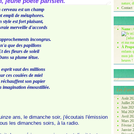
, jeune poète parisien.
nature, d
Contact
 cerveau est un champ
t empli de métaphores.
 style est fort plaisant,
raie merveille d'accords
Name :
rapprochements incongrus.
 n'a que des papillons
À Propo
t des fleurs de soleil
enfants q
mon job 
Dans sa plume têtue.
heures !
esprit vaut des millions
ur ces coulées de miel
 réchauffent son papier
 imagination émoustillée.
Les Z'arch
Août 20
Juillet 
Juin 20
Mai 20
-quinze ans, le dimanche soir, j'écoutais l'émission
Avril 2
Mars 2
ous les dimanches soirs, à la radio.
Février
Janvier