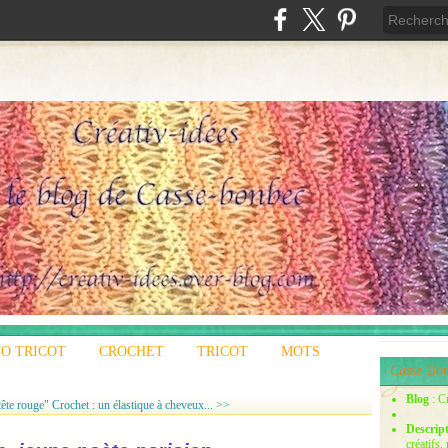
O TRICOT
CROCHET
TRICOT
MOTS
Casse-Bon
Blog
: C
tête rouge"
Crochet : un élastique à cheveux... >>
Descrip
créatifs,