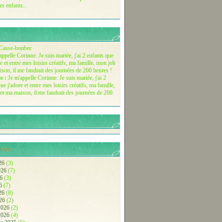
es enfants...
Casse-bonbec
s :
Je m'appelle Corinne. Je suis mariée, j'ai 2
ue j'adore et entre mes loisirs créatifs, ma famille,
et ma maison, il me faudrait des journées de 200
ives.
26
(3)
2026
(7)
26
(3)
26
(7)
026
(8)
026
(2)
 2026
(2)
 2026
(4)