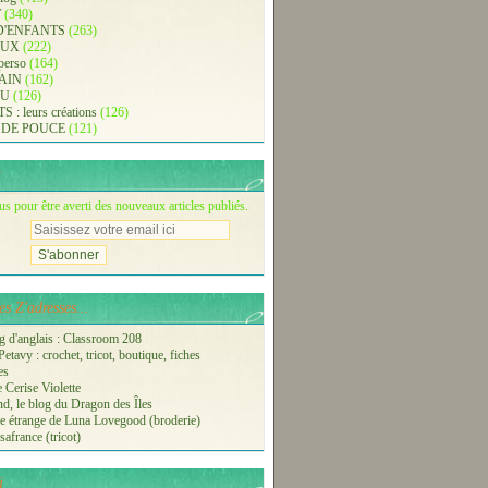
T
(340)
D'ENFANTS
(263)
AUX
(222)
 perso
(164)
AIN
(162)
AU
(126)
: leurs créations
(126)
 DE POUCE
(121)
 pour être averti des nouveaux articles publiés.
s Z'adresses...
 d'anglais : Classroom 208
etavy : crochet, tricot, boutique, fiches
es
 Cerise Violette
nd, le blog du Dragon des Îles
 étrange de Luna Lovegood (broderie)
safrance (tricot)
i