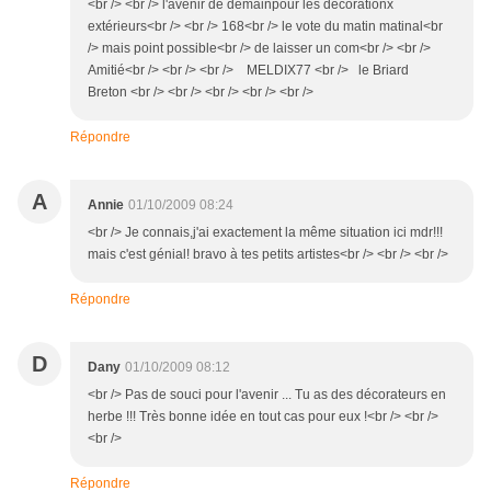
<br /> <br /> l'avenir de demainpour les décorationx
extérieurs<br /> <br /> 168<br /> le vote du matin matinal<br
/> mais point possible<br /> de laisser un com<br /> <br />
Amitié<br /> <br /> <br /> MELDIX77 <br /> le Briard
Breton <br /> <br /> <br /> <br /> <br />
Répondre
A
Annie
01/10/2009 08:24
<br /> Je connais,j'ai exactement la même situation ici mdr!!!
mais c'est génial! bravo à tes petits artistes<br /> <br /> <br />
Répondre
D
Dany
01/10/2009 08:12
<br /> Pas de souci pour l'avenir ... Tu as des décorateurs en
herbe !!! Très bonne idée en tout cas pour eux !<br /> <br />
<br />
Répondre