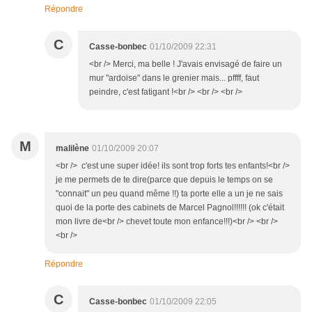
Répondre
C
Casse-bonbec
01/10/2009 22:31
<br /> Merci, ma belle ! J'avais envisagé de faire un
mur "ardoise" dans le grenier mais... pffff, faut
peindre, c'est fatigant !<br /> <br /> <br />
M
malilène
01/10/2009 20:07
<br /> c'est une super idée! ils sont trop forts tes enfants!<br />
je me permets de te dire(parce que depuis le temps on se
"connait" un peu quand même !!) ta porte elle a un je ne sais
quoi de la porte des cabinets de Marcel Pagnol!!!!!! (ok c'était
mon livre de<br /> chevet toute mon enfance!!!)<br /> <br />
<br />
Répondre
C
Casse-bonbec
01/10/2009 22:05