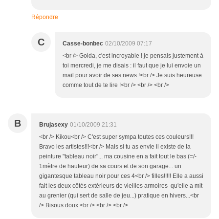
Répondre
C
Casse-bonbec
02/10/2009 07:17
<br /> Golda, c'est incroyable ! je pensais justement à
toi mercredi, je me disais : il faut que je lui envoie un
mail pour avoir de ses news !<br /> Je suis heureuse
comme tout de te lire !<br /> <br /> <br />
B
Brujasexy
01/10/2009 21:31
<br /> Kikou<br /> C'est super sympa toutes ces couleurs!!!
Bravo les artistes!!!<br /> Mais si tu as envie il existe de la
peinture "tableau noir"... ma cousine en a fait tout le bas (=/-
1mètre de hauteur) de sa cours et de son garage... un
gigantesque tableau noir pour ces 4<br /> filles!!!!! Elle a aussi
fait les deux côtés extérieurs de vieilles armoires qu'elle a mit
au grenier (qui sert de salle de jeu...) pratique en hivers...<br
/> Bisous doux <br /> <br /> <br />