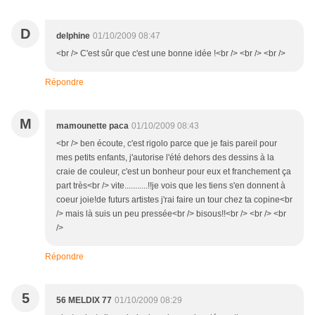
D
delphine
01/10/2009 08:47
<br /> C'est sûr que c'est une bonne idée !<br /> <br /> <br />
Répondre
M
mamounette paca
01/10/2009 08:43
<br /> ben écoute, c'est rigolo parce que je fais pareil pour
mes petits enfants, j'autorise l'été dehors des dessins à la
craie de couleur, c'est un bonheur pour eux et franchement ça
part très<br /> vite...........!!je vois que les tiens s'en donnent à
coeur joie!de futurs artistes j'rai faire un tour chez ta copine<br
/> mais là suis un peu pressée<br /> bisous!!<br /> <br /> <br
/>
Répondre
5
56 MELDIX 77
01/10/2009 08:29