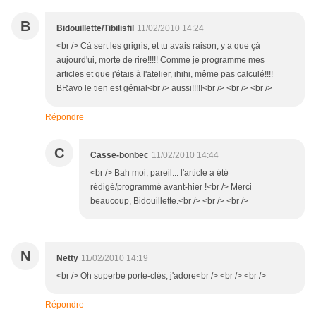
B
Bidouillette/Tibilisfil
11/02/2010 14:24
<br /> Cà sert les grigris, et tu avais raison, y a que çà
aujourd'ui, morte de rire!!!!! Comme je programme mes
articles et que j'étais à l'atelier, ihihi, même pas calculé!!!!
BRavo le tien est génial<br /> aussi!!!!!<br /> <br /> <br />
Répondre
C
Casse-bonbec
11/02/2010 14:44
<br /> Bah moi, pareil... l'article a été
rédigé/programmé avant-hier !<br /> Merci
beaucoup, Bidouillette.<br /> <br /> <br />
N
Netty
11/02/2010 14:19
<br /> Oh superbe porte-clés, j'adore<br /> <br /> <br />
Répondre