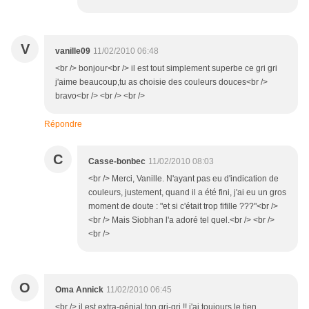
V
vanille09
11/02/2010 06:48
<br /> bonjour<br /> il est tout simplement superbe ce gri gri
j'aime beaucoup,tu as choisie des couleurs douces<br />
bravo<br /> <br /> <br />
Répondre
C
Casse-bonbec
11/02/2010 08:03
<br /> Merci, Vanille. N'ayant pas eu d'indication de
couleurs, justement, quand il a été fini, j'ai eu un gros
moment de doute : "et si c'était trop fifille ???"<br />
<br /> Mais Siobhan l'a adoré tel quel.<br /> <br />
<br />
O
Oma Annick
11/02/2010 06:45
<br /> il est extra-génial ton gri-gri !! j'ai toujours le tien