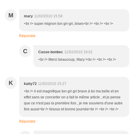
M
mary
11/02/2010 15:58
<br /> super mignon ton gri-gri, bises<br /> <br /> <br />
Répondre
C
Casse-bonbec
11/02/2010 18:01
<br /> Merci beaucoup, Mary !<br /> <br /> <br />
K
katty72
11/02/2010 15:27
<br /> il est magnifique ton gri gri bravo à toi ma belle et en
effet sans se concerter on a fait le même article , et je pense
que ce n'est pas la première fois , je me souviens d'une autre
fois aussi<br /> bisous et bonne journée<br /> <br /> <br />
Répondre