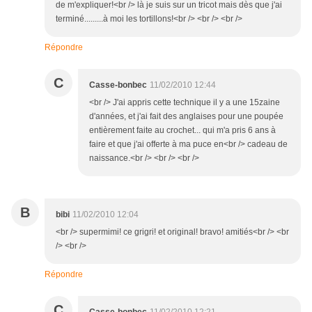
de m'expliquer!<br /> là je suis sur un tricot mais dès que j'ai
terminé.........à moi les tortillons!<br /> <br /> <br />
Répondre
C
Casse-bonbec
11/02/2010 12:44
<br /> J'ai appris cette technique il y a une 15zaine
d'années, et j'ai fait des anglaises pour une poupée
entièrement faite au crochet... qui m'a pris 6 ans à
faire et que j'ai offerte à ma puce en<br /> cadeau de
naissance.<br /> <br /> <br />
B
bibi
11/02/2010 12:04
<br /> supermimi! ce grigri! et original! bravo! amitiés<br /> <br
/> <br />
Répondre
C