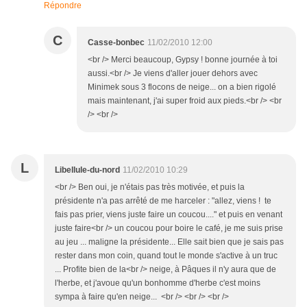
Répondre
C
Casse-bonbec
11/02/2010 12:00
<br /> Merci beaucoup, Gypsy ! bonne journée à toi
aussi.<br /> Je viens d'aller jouer dehors avec
Minimek sous 3 flocons de neige... on a bien rigolé
mais maintenant, j'ai super froid aux pieds.<br /> <br
/> <br />
L
Libellule-du-nord
11/02/2010 10:29
<br /> Ben oui, je n'étais pas très motivée, et puis la
présidente n'a pas arrêté de me harceler : "allez, viens ! te
fais pas prier, viens juste faire un coucou...." et puis en venant
juste faire<br /> un coucou pour boire le café, je me suis prise
au jeu ... maligne la présidente... Elle sait bien que je sais pas
rester dans mon coin, quand tout le monde s'active à un truc
... Profite bien de la<br /> neige, à Pâques il n'y aura que de
l'herbe, et j'avoue qu'un bonhomme d'herbe c'est moins
sympa à faire qu'en neige... <br /> <br /> <br />