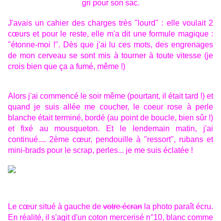
gri pour son sac.
J'avais un cahier des charges très "lourd" : elle voulait 2
cœurs et pour le reste, elle m'a dit une formule magique :
"étonne-moi !". Dès que j'ai lu ces mots, des engrenages
de mon cerveau se sont mis à tourner à toute vitesse (je
crois bien que ça a fumé, même !)
Alors j'ai commencé le soir même (pourtant, il était tard !) et
quand je suis allée me coucher, le coeur rose à perle
blanche était terminé, bordé (au point de boucle, bien sûr !)
et fixé au mousqueton. Et le lendemain matin, j'ai
continué.... 2ème cœur, pendouille à "ressort", rubans et
mini-brads pour le scrap, perles... je me suis éclatée !
Le cœur situé à gauche de
votre écran
la photo paraît écru.
En réalité, il s'agit d'un coton mercerisé n°10, blanc comme