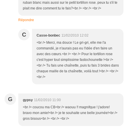
ruban blanc mais aussi sur le petit tortillon rose. peux tu s'il te
plait me dire comment tu le fais?<br /> <br /> <br />
Répondre
C
Casse-bonbec
11/02/2010 12:02
<br /> Merci, ma douce ! Le gri-gri, elle me l'a
commandé, je n'aurais pas eu l'idée d'en faire un
avec des cœurs.<br /> <br /> Pour le tortillon rose
c'est hyper tout simplissime fastochounette !<br />
<br /> Tu fais une chaînette, puis tu fais 3 brides dans
chaque maille de ta chaînette, voilà tout !<br /> <br />
<br />
G
gypsy
11/02/2010 11:00
<br /> coucou ma CB<br /> waouu !! magnifque ! j'adore!
bravo mon amie!<br /> je te souhaite une belle journée!<br />
gros bisous<br /> <br /> <br />