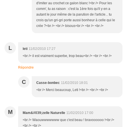
d'imiter au crochet ce galon blanc !<br /> Pour les
comm', tu as raison : c'est la 1ère fois qu'il y en a
autant le jour même de la parution de l'article... tu
crois qu'un gri-gri porte aussi bonheur à celle qui le
crée ?<br /> <br /> bisous<br /> <br /> <br />
L
leti
11/02/2010 17:27
<br /> il est vraiment superbe, trop beau<br /> <br /> <br />
Répondre
C
Casse-bonbec
11/02/2010 18:01
<br /> Merci beaucoup, Leti !<br /> <br /> <br />
M
Mam&#039;zelle Naturelle
11/02/2010 17:00
<br /> Waouwwwwwww que c'est beau ! bravoooooo !<br />
<br /> <br />