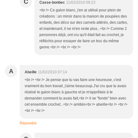
C
Casse-bonbec
11/02/2010 09:22
<br /> Ce galon blanc, j'en ai utilisé pour plein de
créations : un miroir dans la maison de poupées des
enfants, des déco sur des carnets altérés, des cartes,
et maintenant, il ne m'en reste plus...<br /> Comme 2
personnes déjà, ont cru qu'il était fait au crochet, je
réfléchis pour essayer de faire un truc du même
genre.<br /> <br /> <br />
A
Abeille
11/02/2010 07:14
<br /> <br /> Je pense que tu vas faire une heureuse, c'est
vraiment du bon travail, j'aime beaucoup.J'ai cru que tu avais
réalisé le galon blanc à gauche et je m'apprêtais à te
demander comment tu avais fait,<br /> il se "fonde" bien avec
cet ensemble crochet...<br /> amitiés<br /> abeille<br /> <br />
<br /> <br />
Répondre