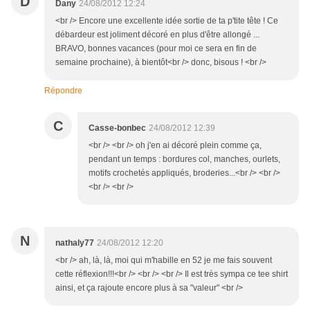
D
Dany
24/08/2012 12:24
<br /> Encore une excellente idée sortie de ta p'tite tête ! Ce
débardeur est joliment décoré en plus d'être allongé ...
BRAVO, bonnes vacances (pour moi ce sera en fin de
semaine prochaine), à bientôt<br /> donc, bisous ! <br />
Répondre
C
Casse-bonbec
24/08/2012 12:39
<br /> <br /> oh j'en ai décoré plein comme ça,
pendant un temps : bordures col, manches, ourlets,
motifs crochetés appliqués, broderies...<br /> <br />
<br /> <br />
N
nathaly77
24/08/2012 12:20
<br /> ah, là, là, moi qui m'habille en 52 je me fais souvent
cette réflexion!!!<br /> <br /> <br /> Il est très sympa ce tee shirt
ainsi, et ça rajoute encore plus à sa "valeur" <br />