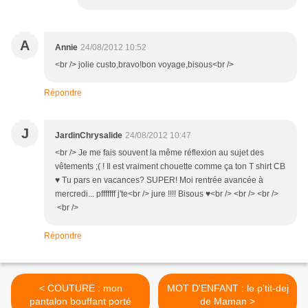
A
Annie
24/08/2012 10:52
<br /> jolie custo,bravo!bon voyage,bisous<br />
Répondre
J
JardinChrysalide
24/08/2012 10:47
<br /> Je me fais souvent la même réflexion au sujet des
vêtements ;( ! Il est vraiment chouette comme ça ton T shirt CB
♥ Tu pars en vacances? SUPER! Moi rentrée avancée à
mercredi... pfffffff j'te<br /> jure !!!! Bisous ♥<br /> <br /> <br />
<br />
Répondre
< COUTURE : mon
MOT D'ENFANT : le p'tit-dej
pantalon bouffant porté
de Maman >