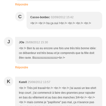
Répondre
C
Casse-bonbec
02/09/2012 15:42
<br /> <br /> ha ça oui !<br /> <br /> <br /> <br />
J
JOe
26/08/2012 15:30
<br /> Ben tu as eu encore une fois une très très bonne idée:
ce débardeur est très beau et je comprends que ta fille doit
être ravie. Bizzzzzzzzzzzzzzzz<br />
Répondre
K
Katell
25/08/2012 13:57
<br /> Très joli travail<br /> <br /> <br /> j'ai aussi un tee-shirt
trop court ; j'ai commencé à faire des grannies pour rajouter
en bas du vêtement et au bas des manches 3/4<br /> <br />
<br /> mais comme je "papillone" pas mal, ça n'avance pas