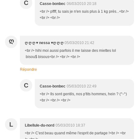
C
Casse-bonbec
06/03/2010 20:18
<br /> pffff, tu sais je n'en suis plus à 1 kg près...<br />
<br /> <br />
Ღ
ღ ღ ღ ♥ nessa ♥ღ ღ ღ
05/03/2010 21:42
<br /> hihi moi aussi parfois il me laisse des miettes lol
bisou$ bisous<br /> <br /> <br />
Répondre
C
Casse-bonbec
05/03/2010 22:49
<br /> Ils sont gentils, nos p'tits hommes, hein ? (^-^)
<br /> <br /> <br />
L
Libellule-du-nord
05/03/2010 18:37
<br /> C'est beau quand même l'esprit de partage !<br /> <br