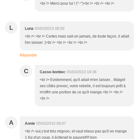
<br /> Merci pour lui ! (^-^)<br /> <br /> <br />
L
Luna
05/03/2010 08:50
<br /> <br /> Certes mais sait-on jamais, de toute façon, il allait
t'en laisser :)<br /> <br /> <br /> <br />
Répondre
C
Casse-bonbec
05/03/2010 18:38
<br /> Evidemment, qu'il allait m'en laisser... Malgré
ses côtés provoc, voire rebelle, il est toujours prêt à
m'offrir une portion de ce qu'il mange.<br /> <br />
<br />
A
Annie
05/03/2010 08:07
<br /> oui,c'est trés mignon, et vaut mieux pas qu'il en mange
1 Kg d'un coup, il éclterait le pauvret!!!! bon