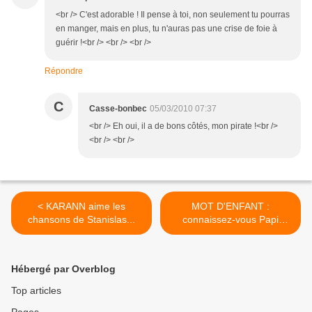
<br /> C'est adorable ! Il pense à toi, non seulement tu pourras
en manger, mais en plus, tu n'auras pas une crise de foie à
guérir !<br /> <br /> <br />
Répondre
C
Casse-bonbec
05/03/2010 07:37
<br /> Eh oui, il a de bons côtés, mon pirate !<br />
<br /> <br />
< KARANN aime les
MOT D'ENFANT :
chansons de Stanislas...
connaissez-vous Papi
Promenade ? >
Hébergé par Overblog
Top articles