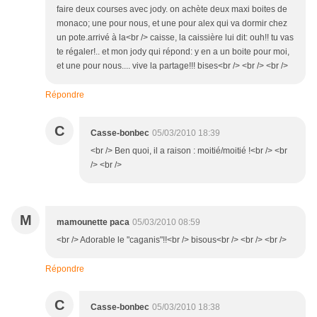
faire deux courses avec jody. on achète deux maxi boites de
monaco; une pour nous, et une pour alex qui va dormir chez
un pote.arrivé à la<br /> caisse, la caissière lui dit: ouh!! tu vas
te régaler!.. et mon jody qui répond: y en a un boite pour moi,
et une pour nous.... vive la partage!!! bises<br /> <br /> <br />
Répondre
C
Casse-bonbec
05/03/2010 18:39
<br /> Ben quoi, il a raison : moitié/moitié !<br /> <br
/> <br />
M
mamounette paca
05/03/2010 08:59
<br /> Adorable le "caganis"!!<br /> bisous<br /> <br /> <br />
Répondre
C
Casse-bonbec
05/03/2010 18:38