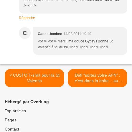
douce soirée!<br /> <br /> <br /> gros bisous<br /> <br /> <br
/> <br />
Répondre
C
Casse-bonbec
14/02/2011 19:19
<br /> <br /> merci, ma douce Gypsy ! Bonne St
Valentin à toi aussi !<br /> <br /> <br /> <br />
< CUSTO T-shirt pour la St
Défi "sortez votre APN" :
Valentin
c'est dans la boîte... aux
lettres >
Hébergé par Overblog
Top articles
Pages
Contact