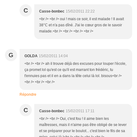
C
Casse-bonbec
15/02/2011 22:22
<br /> <br /> oui ! mais ce soir, il est malade ! Il avait
38°C et n'a pas dîné. J'ai le cœur gros de le savoir
malade.<br /> <br /> <br /> <br />
G
GOLDA
15/02/2011 14:04
<br /> <br /> ah il trouve déjà des excuses pour louper l'école,
ça promet lol qu'est ce qu'il est marrant ton frédéric, tu
t'ennuies pas et il en a dans la tête celui là lol. bisous<br />
<br /> <br /> <br />
Répondre
C
Casse-bonbec
15/02/2011 17:11
<br /> <br /> Oui, c'est fou ! il aime bien les
maîtresses, mais il n'aime pas être obligé de se lever
et se préparer pour le boulot... c'est bien le fils de sa