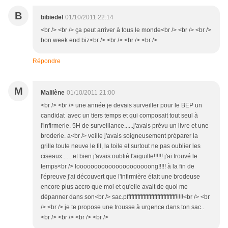
B
bibiedel
01/10/2011 22:14
<br /> <br /> ça peut arriver à tous le monde<br /> <br /> <br />
bon week end biz<br /> <br /> <br /> <br />
Répondre
M
Malilène
01/10/2011 21:00
<br /> <br /> une année je devais surveiller pour le BEP un
candidat avec un tiers temps et qui composait tout seul à
l'infirmerie. 5H de surveillance......j'avais prévu un livre et une
broderie. a<br /> veille j'avais soigneusement préparer la
grille toute neuve le fil, la toile et surtout ne pas oublier les
ciseaux...... et bien j'avais oublié l'aiguille!!!!!! j'ai trouvé le
temps<br /> looooooooooooooooooooong!!!!! à la fin de
l'épreuve j'ai découvert que l'infirmière était une brodeuse
encore plus accro que moi et qu'elle avait de quoi me
dépanner dans son<br /> sac.pffffffffffffffffffffffffffffffff!!!!!<br /> <br
/> <br /> je te propose une trousse à urgence dans ton sac..
<br /> <br /> <br /> <br />