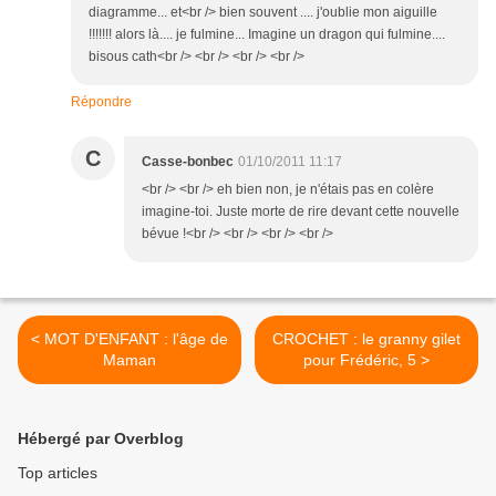
diagramme... et<br /> bien souvent .... j'oublie mon aiguille
!!!!!!! alors là.... je fulmine... Imagine un dragon qui fulmine....
bisous cath<br /> <br /> <br /> <br />
Répondre
C
Casse-bonbec
01/10/2011 11:17
<br /> <br /> eh bien non, je n'étais pas en colère
imagine-toi. Juste morte de rire devant cette nouvelle
bévue !<br /> <br /> <br /> <br />
< MOT D'ENFANT : l'âge de
CROCHET : le granny gilet
Maman
pour Frédéric, 5 >
Hébergé par Overblog
Top articles