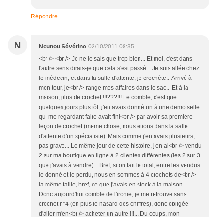
Répondre
N
Nounou Sévérine
02/10/2011 08:35
<br /> <br /> Je ne le sais que trop bien... Et moi, c'est dans
l'autre sens dirais-je que cela s'est passé... Je suis allée chez
le médecin, et dans la salle d'attente, je crochète... Arrivé à
mon tour, je<br /> range mes affaires dans le sac... Et à la
maison, plus de crochet !!!???!!! Le comble, c'est que
quelques jours plus tôt, j'en avais donné un à une demoiselle
qui me regardant faire avait fini<br /> par avoir sa première
leçon de crochet (même chose, nous étions dans la salle
d'attente d'un spécialiste). Mais comme j'en avais plusieurs,
pas grave... Le même jour de cette histoire, j'en ai<br /> vendu
2 sur ma boutique en ligne à 2 clientes différentes (les 2 sur 3
que j'avais à vendre)... Bref, si on fait le total, entre les vendus,
le donné et le perdu, nous en sommes à 4 crochets de<br />
la même taille, bref, ce que j'avais en stock à la maison...
Donc aujourd'hui comble de l'ironie, je me retrouve sans
crochet n°4 (en plus le hasard des chiffres), donc obligée
d'aller m'en<br /> acheter un autre !!!... Du coups, mon