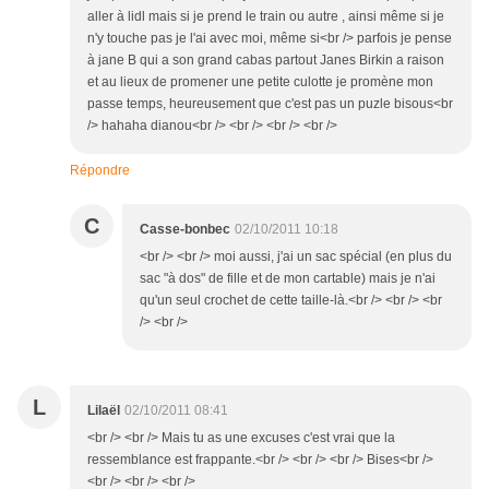
aller à lidl mais si je prend le train ou autre , ainsi même si je
n'y touche pas je l'ai avec moi, même si<br /> parfois je pense
à jane B qui a son grand cabas partout Janes Birkin a raison
et au lieux de promener une petite culotte je promène mon
passe temps, heureusement que c'est pas un puzle bisous<br
/> hahaha dianou<br /> <br /> <br /> <br />
Répondre
C
Casse-bonbec
02/10/2011 10:18
<br /> <br /> moi aussi, j'ai un sac spécial (en plus du
sac "à dos" de fille et de mon cartable) mais je n'ai
qu'un seul crochet de cette taille-là.<br /> <br /> <br
/> <br />
L
Lilaël
02/10/2011 08:41
<br /> <br /> Mais tu as une excuses c'est vrai que la
ressemblance est frappante.<br /> <br /> <br /> Bises<br />
<br /> <br /> <br />