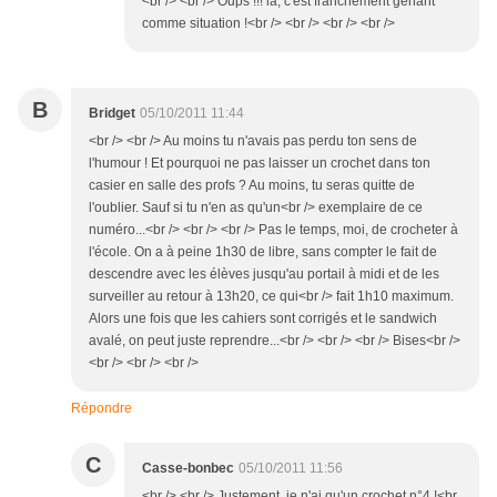
<br /> <br /> Oups !!! là, c'est franchement gênant
comme situation !<br /> <br /> <br /> <br />
B
Bridget
05/10/2011 11:44
<br /> <br /> Au moins tu n'avais pas perdu ton sens de
l'humour ! Et pourquoi ne pas laisser un crochet dans ton
casier en salle des profs ? Au moins, tu seras quitte de
l'oublier. Sauf si tu n'en as qu'un<br /> exemplaire de ce
numéro...<br /> <br /> <br /> Pas le temps, moi, de crocheter à
l'école. On a à peine 1h30 de libre, sans compter le fait de
descendre avec les élèves jusqu'au portail à midi et de les
surveiller au retour à 13h20, ce qui<br /> fait 1h10 maximum.
Alors une fois que les cahiers sont corrigés et le sandwich
avalé, on peut juste reprendre...<br /> <br /> <br /> Bises<br />
<br /> <br /> <br />
Répondre
C
Casse-bonbec
05/10/2011 11:56
<br /> <br /> Justement, je n'ai qu'un crochet n°4 !<br