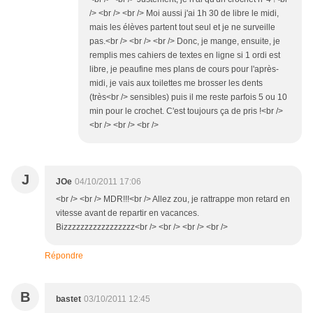
/> <br /> <br /> Moi aussi j'ai 1h 30 de libre le midi,
mais les élèves partent tout seul et je ne surveille
pas.<br /> <br /> <br /> Donc, je mange, ensuite, je
remplis mes cahiers de textes en ligne si 1 ordi est
libre, je peaufine mes plans de cours pour l'après-
midi, je vais aux toilettes me brosser les dents
(très<br /> sensibles) puis il me reste parfois 5 ou 10
min pour le crochet. C'est toujours ça de pris !<br />
<br /> <br /> <br />
J
JOe
04/10/2011 17:06
<br /> <br /> MDR!!!<br /> Allez zou, je rattrappe mon retard en
vitesse avant de repartir en vacances.
Bizzzzzzzzzzzzzzzzz<br /> <br /> <br /> <br />
Répondre
B
bastet
03/10/2011 12:45