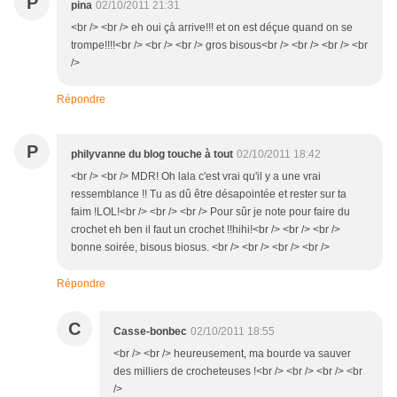
P
pina
02/10/2011 21:31
<br /> <br /> eh oui çà arrive!!! et on est déçue quand on se
trompe!!!!<br /> <br /> <br /> gros bisous<br /> <br /> <br /> <br
/>
Répondre
P
philyvanne du blog touche à tout
02/10/2011 18:42
<br /> <br /> MDR! Oh lala c'est vrai qu'il y a une vrai
ressemblance !! Tu as dû être désapointée et rester sur ta
faim !LOL!<br /> <br /> <br /> Pour sûr je note pour faire du
crochet eh ben il faut un crochet !!hihi!<br /> <br /> <br />
bonne soirée, bisous biosus. <br /> <br /> <br /> <br />
Répondre
C
Casse-bonbec
02/10/2011 18:55
<br /> <br /> heureusement, ma bourde va sauver
des milliers de crocheteuses !<br /> <br /> <br /> <br
/>