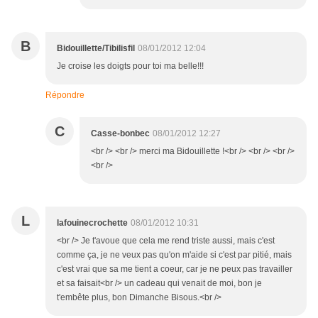
B
Bidouillette/Tibilisfil
08/01/2012 12:04
Je croise les doigts pour toi ma belle!!!
Répondre
C
Casse-bonbec
08/01/2012 12:27
<br /> <br /> merci ma Bidouillette !<br /> <br /> <br />
<br />
L
lafouinecrochette
08/01/2012 10:31
<br /> Je t'avoue que cela me rend triste aussi, mais c'est
comme ça, je ne veux pas qu'on m'aide si c'est par pitié, mais
c'est vrai que sa me tient a coeur, car je ne peux pas travailler
et sa faisait<br /> un cadeau qui venait de moi, bon je
t'embête plus, bon Dimanche Bisous.<br />