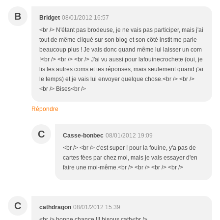
B
Bridget
08/01/2012 16:57
<br /> N'étant pas brodeuse, je ne vais pas participer, mais j'ai
tout de même cliqué sur son blog et son côté instit me parle
beaucoup plus ! Je vais donc quand même lui laisser un com
!<br /> <br /> <br /> J'ai vu aussi pour lafouinecrochete (oui, je
lis les autres coms et tes réponses, mais seulement quand j'ai
le temps) et je vais lui envoyer quelque chose.<br /> <br />
<br /> Bises<br />
Répondre
C
Casse-bonbec
08/01/2012 19:09
<br /> <br /> c'est super ! pour la fouine, y'a pas de
cartes fées par chez moi, mais je vais essayer d'en
faire une moi-même.<br /> <br /> <br /> <br />
C
cathdragon
08/01/2012 15:39
<br /> bonne chance !!! bisous cath<br />