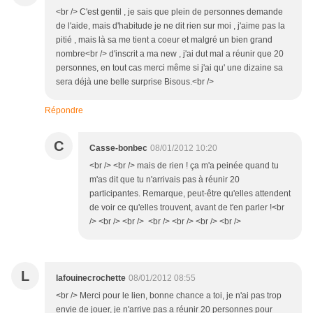
<br /> C'est gentil , je sais que plein de personnes demande
de l'aide, mais d'habitude je ne dit rien sur moi , j'aime pas la
pitié , mais là sa me tient a coeur et malgré un bien grand
nombre<br /> d'inscrit a ma new , j'ai dut mal a réunir que 20
personnes, en tout cas merci même si j'ai qu' une dizaine sa
sera déjà une belle surprise Bisous.<br />
Répondre
C
Casse-bonbec
08/01/2012 10:20
<br /> <br /> mais de rien ! ça m'a peinée quand tu
m'as dit que tu n'arrivais pas à réunir 20
participantes. Remarque, peut-être qu'elles attendent
de voir ce qu'elles trouvent, avant de t'en parler !<br
/> <br /> <br /> <br /> <br /> <br /> <br />
L
lafouinecrochette
08/01/2012 08:55
<br /> Merci pour le lien, bonne chance a toi, je n'ai pas trop
envie de jouer, je n'arrive pas a réunir 20 personnes pour