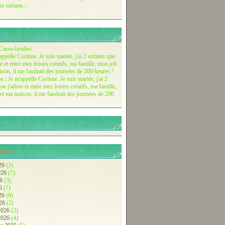
es enfants...
Casse-bonbec
s :
Je m'appelle Corinne. Je suis mariée, j'ai 2
ue j'adore et entre mes loisirs créatifs, ma famille,
et ma maison, il me faudrait des journées de 200
ives.
26
(3)
2026
(7)
26
(3)
26
(7)
026
(8)
026
(2)
 2026
(2)
 2026
(4)