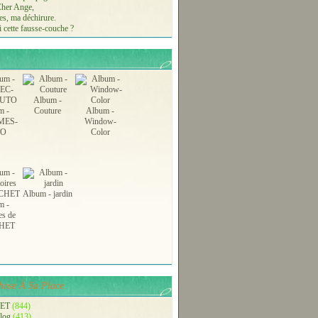
 Cher Ange,
s, ma déchirure.
 cette fausse-couche ?
Album -
m -
Couture
Album -
MES-
Window-
TO
Color
Album - jardin
m -
es de
HET
ose À Sa Place.
ET
(844)
blog
(413)