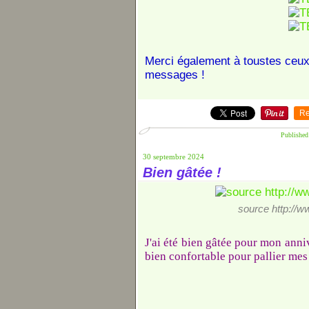
Merci également à toustes ceux·
messages !
Re
Published
30 septembre 2024
Bien gâtée !
source http://w
J'ai été bien gâtée pour mon anni
bien confortable pour pallier mes