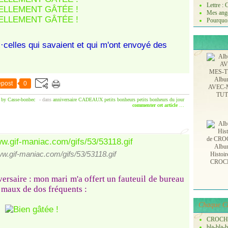
Lettre :
Mes ange
Pourquoi
celles qui savaient et qui m'ont envoyé des
Albu
post
0
AVEC-
TU
 by Casse-bonbec
-
dans
anniversaire
CADEAUX
petits bonheurs
petits bonheurs du jour
commenter cet article
…
Albu
ww.gif-maniac.com/gifs/53/53118.gif
Histoir
CROC
versaire : mon mari m'a offert un fauteuil de bureau
 maux de dos fréquents :
Chaque Ch
CROCH
bla-bla-