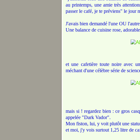
au printemps, une amie très attentionn
passer le café, je te préviens" le jour
J'avais bien demandé l'une OU l'autre..
Une balance de cuisine rose, adorable,
et une cafetière toute noire avec u
méchant d'une célèbre série de science
mais si ! regardez bien : ce gros casq
appelée "Dark Vador".
Mon fiston, lui, y voit plutôt une statu
et moi, j'y vois surtout 1,25 litre de c