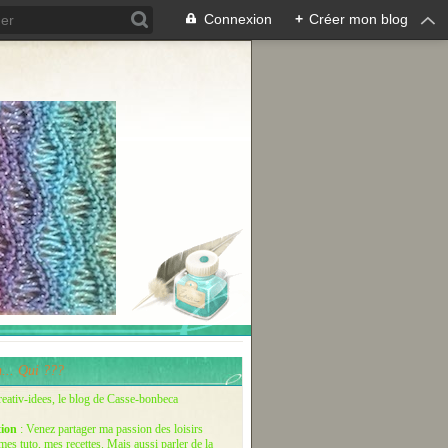
Connexion
+
Créer mon blog
... Qui ???
reativ-idees, le blog de Casse-bonbeca
tion
: Venez partager ma passion des loisirs
 mes tuto, mes recettes. Mais aussi parler de la