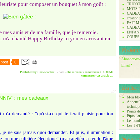
fleuriste pour composer un bouquet à mon goût :
TRICO
MOTS 
CADE
création
FAIT M
CADE
 mes amis et de ma famille, que je remercie.
ENFANTS 
COUPS
qui m'a chanté Happy Birthday to you en arrivant en
Newsletter
Abonnez-vous
post
0
Email
Published by Casse-bonbec
-
dans
Jolis moments
anniversaire
CADEAU
commenter cet article
…
Mes Bonne
Mon blog
Annette P
techniqu
Points de
m'a demandé : "qu'est-ce qui te ferait plaisir pour ton
Pipioula
Le monde
Les T d'I
e, je ne sais jamais quoi demander. Et puis, illumination :
e, ou une cafetière électrique" (ma cafetière a rendu l'âme
Suivez-mo