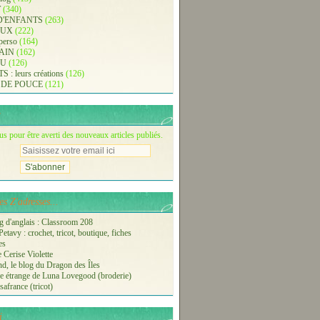
T
(340)
D'ENFANTS
(263)
AUX
(222)
 perso
(164)
AIN
(162)
AU
(126)
: leurs créations
(126)
 DE POUCE
(121)
 pour être averti des nouveaux articles publiés.
s Z'adresses...
 d'anglais : Classroom 208
etavy : crochet, tricot, boutique, fiches
es
 Cerise Violette
nd, le blog du Dragon des Îles
 étrange de Luna Lovegood (broderie)
safrance (tricot)
i