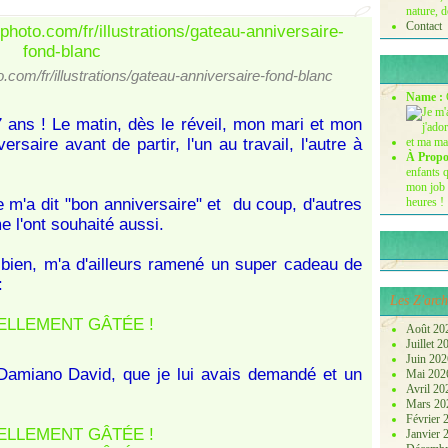
nature, d
Contact
.com/fr/illustrations/gateau-anniversaire-fond-blanc
Name :
7 ans ! Le matin, dès le réveil, mon mari et mon
ersaire avant de partir, l'un au travail, l'autre à
À Propo
enfants q
mon job 
e m'a dit "bon anniversaire" et du coup, d'autres
heures !
e l'ont souhaité aussi.
 bien, m'a d'ailleurs ramené un super cadeau de
:
Les Z'arch
Août 20
Juillet 
Juin 20
Damiano David, que je lui avais demandé et un
Mai 20
Avril 2
Mars 2
Février
Janvier