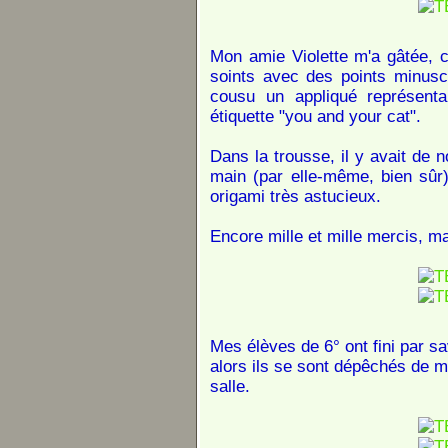
Mon amie Violette m'a gâtée, 
soints avec des points minuscu
cousu un appliqué représen
étiquette "you and your cat".
Dans la trousse, il y avait de
main (par elle-même, bien sûr)
origami très astucieux.
Encore mille et mille mercis, ma
Mes élèves de 6° ont fini par sa
alors ils se sont dépêchés de me
salle.