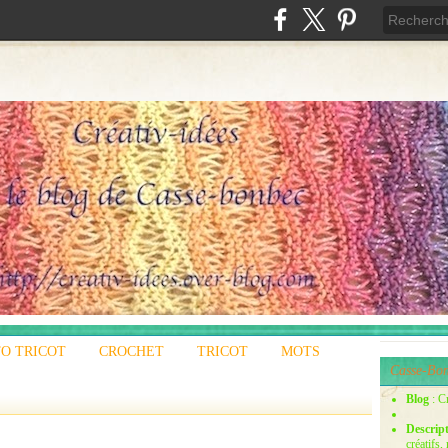
O TRICOT
CROCHET
TRICOT
MOTS
Casse-Bon
Blog
: C
Descrip
créatifs,