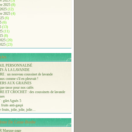
e 2025
(5)
re 2025
(8)
 2025
(12)
re 2025
(4)
2025
(6)
25
(6)
25
(13)
025
(11)
025
(8)
 2025
(20)
 2025
(23)
cles.
AIL PERSONNALISÉ
TS À LA LAVANDE
 : un nouveau coussinet de lavande
aux comme s'il en pleuvait !
ERS AUX GRAINES
ue-tasse pour nos cafés
 ET CROCHET : des coussinets de lavande
ques
 gilet Agnès 5
 fruits anti-gaspi
fruits, jolie, jolie, jolie....
-Vente De Casse-Bonbe
 Marque-page