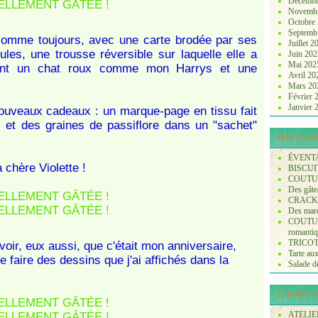
Décembr
Novemb
Octobre
Septemb
comme toujours, avec une carte brodée par ses
Juillet 
les, une trousse réversible sur laquelle elle a
Juin 20
Mai 20
tant un chat roux comme mon Harrys et une
Avril 2
Mars 2
Février
Janvier
 nouveaux cadeaux : un marque-page en tissu fait
 et des graines de passiflore dans un "sachet"
Mes Z'arti
ÉVENT
 chère Violette !
BISCUI
COUTURE
Des gâte
CRACK
Des marq
COUTURE
romanti
TRICOT :
voir, eux aussi, que c'était mon anniversaire,
Tarte aux
 faire des dessins que j'ai affichés dans la
Salade de 
L'atelier
ATELIER