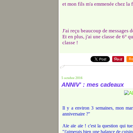
et mon fils m'a emmenée chez la 
J'ai reçu beaucoup de messages de
Et en plus, j'ai une classe de 6° 
classe !
Re
5 octobre 2016
ANNIV' : mes cadeaux
Il y a environ 3 semaines, mon mari 
anniversaire ?"
Aïe aïe aïe ! c'est la question qui tu
"j'aimerais bien une balance de cuisin