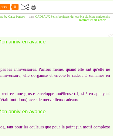
post
0
hed by Casse-bonbec
-
dans
CADEAUX
Petits bonheurs du jour
bla-bla-blog
anniversaire
commenter cet article
…
pas les anniversaires. Parfois même, quand elle sait qu'elle ne
niversaire, elle s'organise et envoie le cadeau 3 semaines en
la rentrée, une grosse enveloppe moëlleuse (si, si ! en appuyant
c'était tout doux) avec de merveilleux cadeaux :
log, tant pour les couleurs que pour le point (un motif complexe