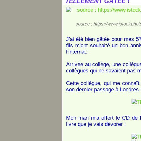
TELLEMENT GÂTÉE !
source : https://www.istockphoto
J'ai été bien gâtée pour mes 5
fils m'ont souhaité un bon anniv
l'internat.
Arrivée au collège, une collègu
collègues qui ne savaient pas m
Cette collègue, qui me connaît
son dernier passage à Londres 
Mon mari m'a offert le CD de 
livre que je vais dévorer :