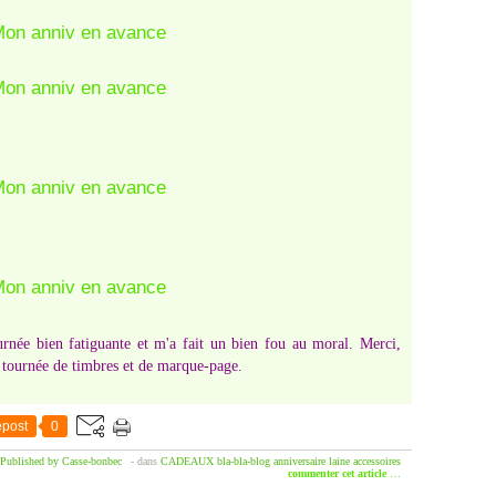
urnée bien fatiguante et m'a fait un bien fou au moral. Merci,
e tournée de timbres et de marque-page.
post
0
Published by Casse-bonbec
-
dans
CADEAUX
bla-bla-blog
anniversaire
laine
accessoires
commenter cet article
…