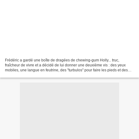
Frédéric a gardé une boîte de dragées de chewing-gum Holly... truc,
fraîcheur de vivre et a décidé de lui donner une deuxième vis : des yeux
mobiles, une langue en feutrine, des "turbulos" pour faire les pieds et des
crochets entrebailleurs en guise de...