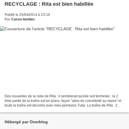
RECYCLAGE : Rita est bien habillée
Publié le 25/04/2014 à 23:10
Par
Casse-bonbec
Des nouvelles de la robe de Rita : il semblerait qu'elle soit terminée : la 2
ème partie de la traîne est en place, façon "ailes de colombidé au repos" et
toute la traîne est décorée avec mes peintures Tulip. La traîne de Rita : 2
filtres à café, découpés...
Hébergé par Overblog