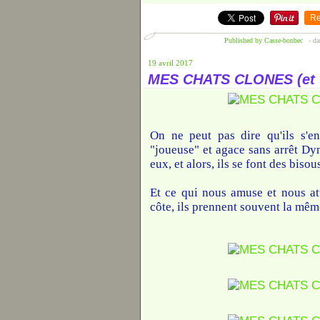
Re
Published by Casse-bonbec
-
da
19 avril 2017
MES CHATS CLONES (et u
On ne peut pas dire qu'ils s'e
"joueuse" et agace sans arrêt Dy
eux, et alors, ils se font des biso
Et ce qui nous amuse et nous att
côte, ils prennent souvent la même