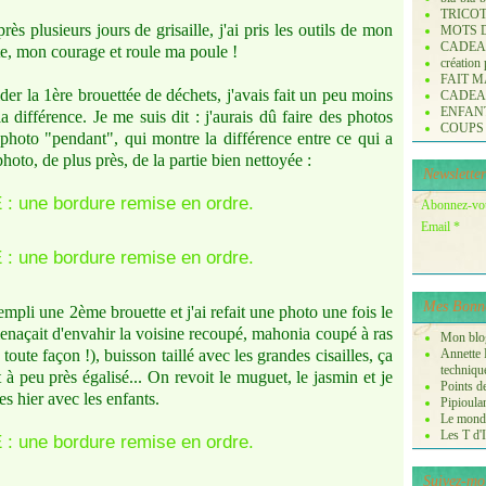
TRICO
ès plusieurs jours de grisaille, j'ai pris les outils de mon
MOTS 
CADE
tte, mon courage et roule ma poule !
création
FAIT M
ider la 1ère brouettée de déchets, j'avais fait un peu moins
CADE
ENFANTS 
la différence. Je me suis dit : j'aurais dû faire des photos
COUPS
 photo "pendant", qui montre la différence entre ce qui a
e photo, de plus près, de la partie bien nettoyée :
Newsletter
Abonnez-vous
Email
Mes Bonne
rempli une 2ème brouette et j'ai refait une photo une fois le
 menaçait d'envahir la voisine recoupé, mahonia coupé à ras
Mon blog
ute façon !), buisson taillé avec les grandes cisailles, ça
Annette P
techniqu
 à peu près égalisé... On revoit le muguet, le jasmin et je
Points de
s hier avec les enfants.
Pipioula
Le monde
Les T d'I
Suivez-mo