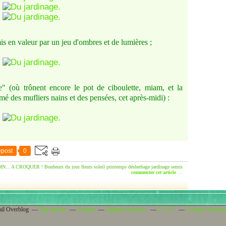
s en valeur par un jeu d'ombres et de lumières ;
tte" (où trônent encore le pot de ciboulette, miam, et la
mé des mufliers nains et des pensées, cet après-midi) :
post
0
IN... A CROQUER !
Bonheurs du jour
fleurs
soleil
printemps
désherbage
jardinage
semis
commenter cet article
…
ail Overblog
Top articles
Contact
Signaler un abus
C.G.U.
Cookies et donn