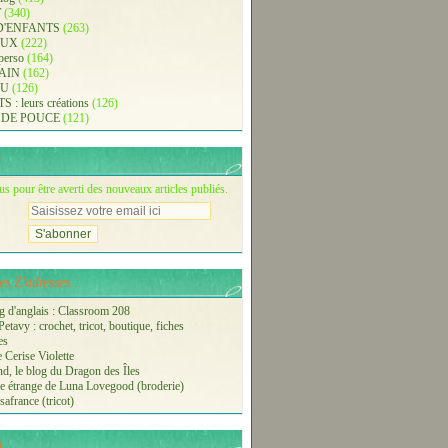
T
(340)
D'ENFANTS
(263)
AUX
(222)
 perso
(164)
AIN
(162)
AU
(126)
: leurs créations
(126)
 DE POUCE
(121)
 pour être averti des nouveaux articles publiés.
s Z'adresses...
 d'anglais : Classroom 208
etavy : crochet, tricot, boutique, fiches
es
 Cerise Violette
nd, le blog du Dragon des Îles
 étrange de Luna Lovegood (broderie)
safrance (tricot)
i