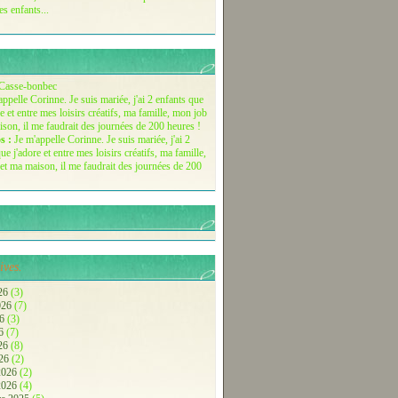
es enfants...
Casse-bonbec
s :
Je m'appelle Corinne. Je suis mariée, j'ai 2
ue j'adore et entre mes loisirs créatifs, ma famille,
et ma maison, il me faudrait des journées de 200
ives.
26
(3)
2026
(7)
26
(3)
26
(7)
026
(8)
026
(2)
 2026
(2)
 2026
(4)