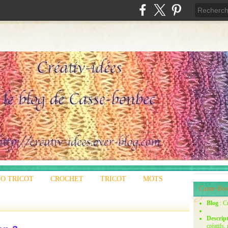
O TRICOT
CROCHET
TRICOT
MOTS
Casse-Bon
Blog
: C
Descrip
créatifs,