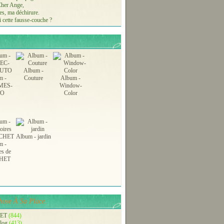
 Cher Ange,
s, ma déchirure.
 cette fausse-couche ?
Album -
m -
Couture
Album -
MES-
Window-
TO
Color
Album - jardin
m -
es de
HET
ose À Sa Place.
ET
(844)
blog
(413)