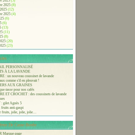
e 2025
(5)
re 2025
(8)
 2025
(12)
re 2025
(4)
2025
(6)
25
(6)
25
(13)
025
(11)
025
(8)
 2025
(20)
 2025
(23)
cles.
AIL PERSONNALISÉ
TS À LA LAVANDE
 : un nouveau coussinet de lavande
aux comme s'il en pleuvait !
ERS AUX GRAINES
ue-tasse pour nos cafés
 ET CROCHET : des coussinets de lavande
ques
 gilet Agnès 5
 fruits anti-gaspi
fruits, jolie, jolie, jolie....
-Vente De Casse-Bonbe
 Marque-page