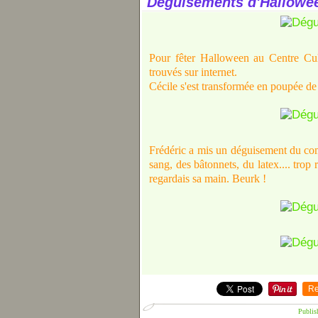
Déguisements d'Hallowe
Pour fêter Halloween au Centre Cult
trouvés sur internet.
Cécile s'est transformée en poupée de 
Frédéric a mis un déguisement du com
sang, des bâtonnets, du latex.... trop
regardais sa main. Beurk !
Re
Publis