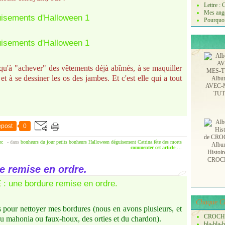
Lettre :
Mes ange
Pourquoi
usqu'à "achever" des vêtements déjà abîmés, à se maquiller
 et à se dessiner les os des jambes. Et c'est elle qui a tout
Albu
AVEC-
TU
post
0
ec
-
dans
bonheurs du jour
petits bonheurs
Halloween
déguisement
Catrina
fête des morts
Albu
commenter cet article
…
Histoir
CROC
 remise en ordre.
Chaque Ch
s pour nettoyer mes bordures (nous en avons plusieurs, et
CROCH
u mahonia ou faux-houx, des orties et du chardon).
bla-bla-