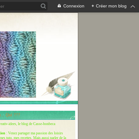
Connexion
+
Créer mon blog
... Qui ???
reativ-idees, le blog de Casse-bonbeca
tion
: Venez partager ma passion des loisirs
 mes tuto, mes recettes. Mais aussi parler de la