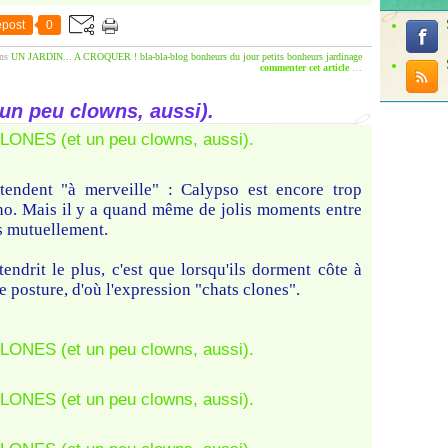
post
0
ns
UN JARDIN... A CROQUER !
bla-bla-blog
bonheurs du jour
petits bonheurs
jardinage
commenter cet article
…
n peu clowns, aussi).
ntendent "à merveille" : Calypso est encore trop
no. Mais il y a quand même de jolis moments entre
us mutuellement.
endrit le plus, c'est que lorsqu'ils dorment côte à
 posture, d'où l'expression "chats clones".