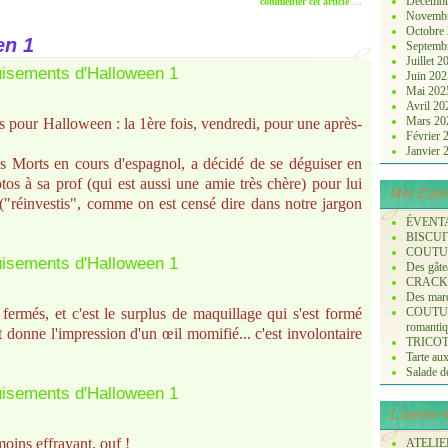
Décembr
commenter cet article
…
Novemb
Octobre
en 1
Septemb
Juillet 
Juin 20
Mai 20
Avril 2
Mars 2
s pour Halloween : la 1ère fois, vendredi, pour une après-
Février
Janvier
des Morts en cours d'espagnol, a décidé de se déguiser en
otos à sa prof (qui est aussi une amie très chère) pour lui
Mes Z'arti
 ("réinvestis", comme on est censé dire dans notre jargon
ÉVENT
BISCUI
COUTURE
Des gâte
CRACK
Des marq
 fermés, et c'est le surplus de maquillage qui s'est formé
COUTURE
romanti
et donne l'impression d'un œil momifié... c'est involontaire
TRICOT :
Tarte aux
Salade de 
L'atelier
oins effrayant, ouf !
ATELIER