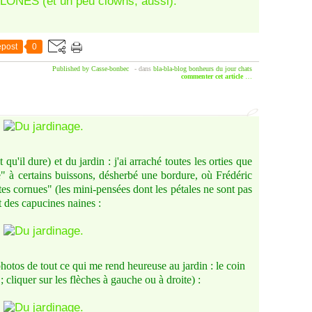
post
0
Published by Casse-bonbec
-
dans
bla-bla-blog
bonheurs du jour
chats
commenter cet article
…
qu'il dure) et du jardin : j'ai arraché toutes les orties que
re" à certains buissons, désherbé une bordure, où Frédéric
es cornues" (les mini-pensées dont les pétales ne sont pas
 des capucines naines :
s photos de tout ce qui me rend heureuse au jardin : le coin
 cliquer sur les flèches à gauche ou à droite) :