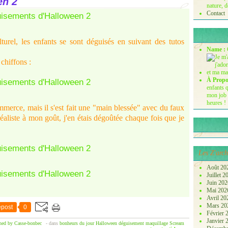
en 2
nature, d
Contact
urel, les enfants se sont déguisés en suivant des tutos
Name :
chiffons :
À Propo
enfants q
mon job 
heures !
merce, mais il s'est fait une "main blessée" avec du faux
 réaliste à mon goût, j'en étais dégoûtée chaque fois que je
Les Z'arch
Août 20
Juillet 
Juin 20
Mai 20
Avril 2
Mars 2
post
0
Février
Janvier
hed by Casse-bonbec
-
dans
bonheurs du jour
Halloween
déguisement
maquillage
Scream