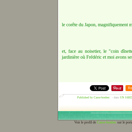
le corête du Japon, magnifiquement mi
et, face au noisetier, le "coin dîne
jardinière où Frédéric et moi avons se
Re
Published by Casse-bonbec
-
dans
UN JARD
Voir le profil de
Casse-bonbec
sur le port