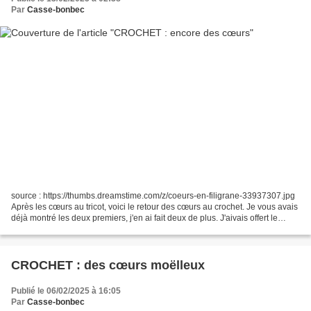
Par
Casse-bonbec
source : https://thumbs.dreamstime.com/z/coeurs-en-filigrane-33937307.jpg
Après les cœurs au tricot, voici le retour des cœurs au crochet. Je vous avais
déjà montré les deux premiers, j'en ai fait deux de plus. J'aivais offert le
2ème directement après...
CROCHET : des cœurs moëlleux
Publié le 06/02/2025 à 16:05
Par
Casse-bonbec