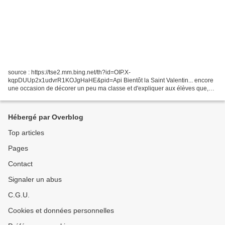
source : https://tse2.mm.bing.net/th?id=OIP.X-
kqpDUUp2x1udvrR1KOJgHaHE&pid=Api Bientôt la Saint Valentin... encore
une occasion de décorer un peu ma classe et d'expliquer aux élèves que,
dans les pays anglophones, on fête les amoureux, ou les amis, ou...
Hébergé par Overblog
Top articles
Pages
Contact
Signaler un abus
C.G.U.
Cookies et données personnelles