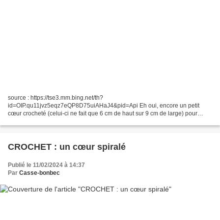
source : https://tse3.mm.bing.net/th?
id=OIP.qu11jvz5eqz7eQP8D75uiAHaJ4&pid=Api Eh oui, encore un petit
cœur crocheté (celui-ci ne fait que 6 cm de haut sur 9 cm de large) pour
accrocher dans ma classe ! Je me suis inspirée de ce modèle Garnstudio :
Cœur...
CROCHET : un cœur spiralé
Publié le 11/02/2024 à 14:37
Par
Casse-bonbec