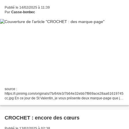
Publié le 14/02/2025 à 11:39
Par
Casse-bonbec
source :
https://i.pinimg.com/originals/7b/64/e3/7b64e32ebb7f869ace28aa61619745
cc.jpg En ce jour de St Valentin, je vous présente deux marque-page que je
viens de crocheter ce matin. J'en ai eu l'idée grâce à des photos vues sur
internet et j'ai fait...
CROCHET : encore des cœurs
Publié le 13/02/2025 à 02:38