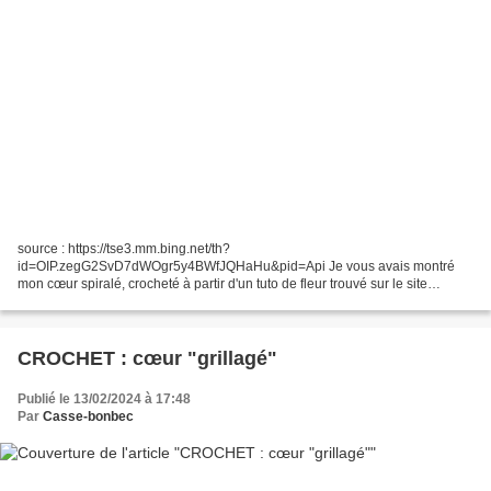
source : https://tse3.mm.bing.net/th?
id=OIP.zegG2SvD7dWOgr5y4BWfJQHaHu&pid=Api Je vous avais montré
mon cœur spiralé, crocheté à partir d'un tuto de fleur trouvé sur le site
Garnstudio. Je l'ai utilisé en décoration sur le cadeau que j'ai offert à mon...
CROCHET : cœur "grillagé"
Publié le 13/02/2024 à 17:48
Par
Casse-bonbec