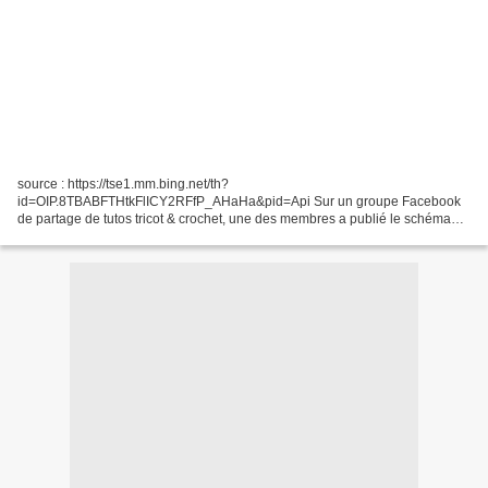
source : https://tse1.mm.bing.net/th?
id=OIP.8TBABFTHtkFlICY2RFfP_AHaHa&pid=Api Sur un groupe Facebook
de partage de tutos tricot & crochet, une des membres a publié le schéma
d'un cœur ajouré, trouvé sur Pinterest. source : Pinterest Evidemment, je
me...