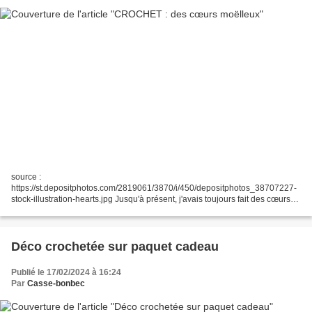
source :
https://st.depositphotos.com/2819061/3870/i/450/depositphotos_38707227-
stock-illustration-hearts.jpg Jusqu'à présent, j'avais toujours fait des cœurs
"plats" au crochet. J'ai voulu tester les cœurs en volume et j'ai fait une
recherche de tuto...
Déco crochetée sur paquet cadeau
Publié le 17/02/2024 à 16:24
Par
Casse-bonbec