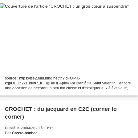
source : https://tse2.mm.bing.net/th?id=OIP.X-
kqpDUUp2x1udvrR1KOJgHaHE&pid=Api Bientôt la Saint Valentin... encore
une occasion de décorer un peu ma classe et d'expliquer aux élèves que,
dans les pays anglophones, on fête les amoureux, ou les amis, ou...
CROCHET : du jacquard en C2C (corner to
corner)
Publié le 29/04/2020 à 13:15
Par
Casse-bonbec