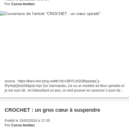
Par
Casse-bonbec
source : https://tse4.mm.bing.net/th?id=OIP.FLl63ORppwlgCy-
IPyHwjQHaG6&pid=Api Sur Garnstudio, j'ai vu un modèle de fleur spiralée et
je me suis dit : en bidouillant un peu, on doit pouvoir en associer 2 pour faire
un cœur. Fleur DROPS au crochet, en...
CROCHET : un gros cœur à suspendre
Publié le 10/02/2024 à 17:35
Par
Casse-bonbec