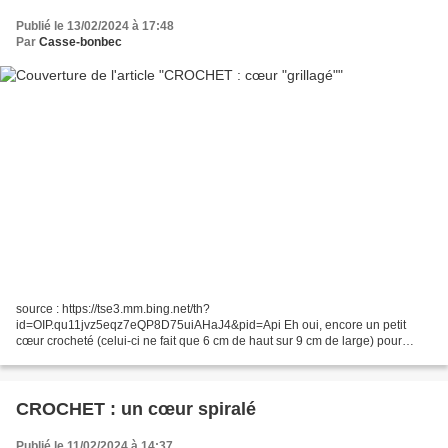
Publié le 13/02/2024 à 17:48
Par
Casse-bonbec
source : https://tse3.mm.bing.net/th?
id=OIP.qu11jvz5eqz7eQP8D75uiAHaJ4&pid=Api Eh oui, encore un petit
cœur crocheté (celui-ci ne fait que 6 cm de haut sur 9 cm de large) pour
accrocher dans ma classe ! Je me suis inspirée de ce modèle Garnstudio :
Cœur...
CROCHET : un cœur spiralé
Publié le 11/02/2024 à 14:37