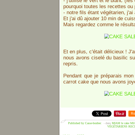
- j'utilise le vert et le blanc (l
pourquoi toutes les recettes ou p
- notre fils étant végétarien, j'
Et j'ai dû ajouter 10 min de cui
Mais regardez comme le résulta
Et en plus, c'était délicieux ! 
nous avons ciselé du basilic s
repris.
Pendant que je préparais mon 
carrot cake que nous avons jo
Re
Published by Casse-bonbec
-
dans
MIAM le cake
MI
VÉGÉTARIENS
REC