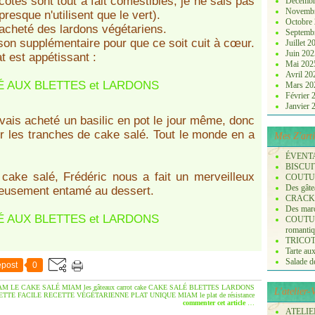
es côtes sont tout à fait comestibles, je ne sais pas
Décembr
Novemb
resque n'utilisent que le vert).
Octobre
ai acheté des lardons végétariens.
Septemb
sson supplémentaire pour que ce soit cuit à cœur.
Juillet 
Juin 20
t est appétissant :
Mai 20
Avril 2
Mars 2
Février
Janvier
J'avais acheté un basilic en pot le jour même, donc
ur les tranches de cake salé. Tout le monde en a
Mes Z'arti
ÉVENT
BISCUI
cake salé, Frédéric nous a fait un merveilleux
COUTURE
Des gâte
yeusement entamé au dessert.
CRACK
Des marq
COUTURE
romanti
TRICOT :
Tarte aux
Salade de 
post
0
AM LE CAKE SALÉ
MIAM les gâteaux
carrot cake
CAKE SALÉ
BLETTES
LARDONS
L'atelier
ETTE FACILE
RECETTE VÉGÉTARIENNE
PLAT UNIQUE
MIAM le plat de résistance
commenter cet article
…
ATELIER