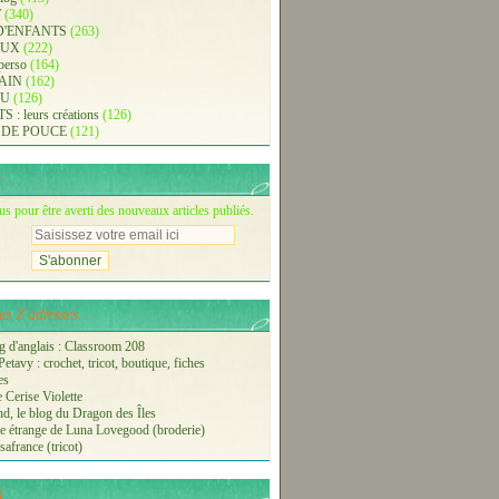
T
(340)
D'ENFANTS
(263)
AUX
(222)
 perso
(164)
AIN
(162)
AU
(126)
: leurs créations
(126)
 DE POUCE
(121)
 pour être averti des nouveaux articles publiés.
s Z'adresses...
 d'anglais : Classroom 208
etavy : crochet, tricot, boutique, fiches
es
 Cerise Violette
nd, le blog du Dragon des Îles
 étrange de Luna Lovegood (broderie)
safrance (tricot)
i