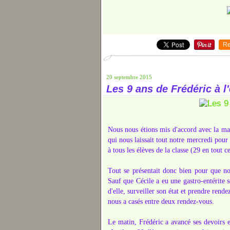
Re
20 septembre 2015
Les 9 ans de Frédéric à l
Nous nous étions mis d'accord avec la maît
qui nous laissait tout notre mercredi pour 
à tous les élèves de la classe (29 en tout
Tout se présentait donc bien pour que nou
Sauf que Cécile a eu une gastro-entérite s
d'elle, surveiller son état et prendre rende
nous a casés entre deux rendez-vous.
Le matin, Frédéric a avancé ses devoirs 