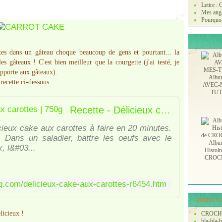
Lettre :
Mes ange
Pourquoi
ttes dans un gâteau choque beaucoup de gens et pourtant... la
les gâteaux ! C'est bien meilleur que la courgette (j'ai testé, je
apporte aux gâteaux).
Albu
 recette ci-dessous :
AVEC-
TU
Recette - Délicieux cake aux carottes | 750g
cieux cake aux carottes à faire en 20 minutes.
. Dans un saladier, battre les oeufs avec le
Albu
x, l&#03...
Histoir
CROC
g.com/delicieux-cake-aux-carottes-r6454.htm
Chaque Ch
licieux !
CROCH
bla-bla-