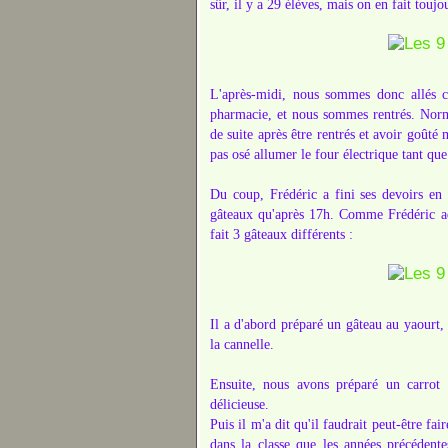
sûr, il y a 29 élèves, mais on en fait toujo
L'après-midi, nous sommes donc allés c
pharmacie, et nous sommes rentrés. Norm
de suite après être rentrés et avoir goûté m
pas osé allumer le four électrique tant que
Du coup, Frédéric a fini ses devoirs en 
gâteaux qu'après 17h. Comme Frédéric adore
fait 3 gâteaux différents :
Il a d'abord préparé un gâteau au yaourt, 
la cannelle.
Ensuite, nous avons préparé un carrot 
délicieuse.
Puis il m'a dit qu'il faudrait peut-être fa
dans la classe que les années précéden