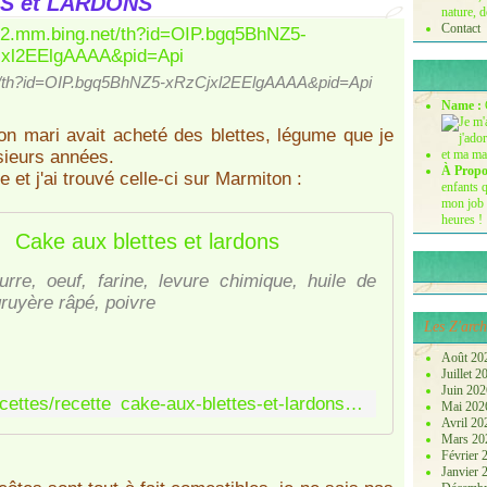
S et LARDONS
nature, d
Contact
net/th?id=OIP.bgq5BhNZ5-xRzCjxl2EElgAAAA&pid=Api
Name :
n mari avait acheté des blettes, légume que je
usieurs années.
À Propo
e et j'ai trouvé celle-ci sur Marmiton :
enfants q
mon job 
heures !
Cake aux blettes et lardons
eurre, oeuf, farine, levure chimique, huile de
gruyère râpé, poivre
Les Z'arch
Août 20
Juillet 
Juin 20
https://www.marmiton.org/recettes/recette_cake-aux-blettes-et-lardons_53185.aspx
Mai 20
Avril 2
Mars 2
Février
Janvier