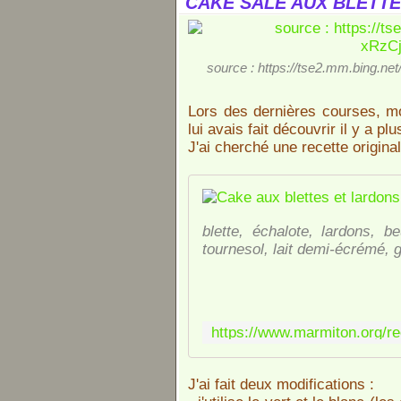
CAKE SALÉ AUX BLETTE
source : https://tse2.mm.bing.
Lors des dernières courses, mo
lui avais fait découvrir il y a pl
J'ai cherché une recette original
blette, échalote, lardons, b
tournesol, lait demi-écrémé, 
J'ai fait deux modifications :