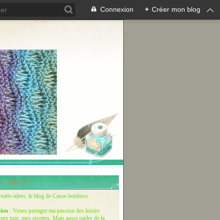
Connexion
+
Créer mon blog
... Qui ???
reativ-idees, le blog de Casse-bonbeca
tion
: Venez partager ma passion des loisirs
 mes tuto, mes recettes. Mais aussi parler de la