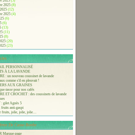
e 2025
(5)
re 2025
(8)
 2025
(12)
re 2025
(4)
2025
(6)
25
(6)
25
(13)
025
(11)
025
(8)
 2025
(20)
 2025
(23)
cles.
AIL PERSONNALISÉ
TS À LA LAVANDE
 : un nouveau coussinet de lavande
aux comme s'il en pleuvait !
ERS AUX GRAINES
ue-tasse pour nos cafés
 ET CROCHET : des coussinets de lavande
ques
 gilet Agnès 5
 fruits anti-gaspi
fruits, jolie, jolie, jolie....
-Vente De Casse-Bonbe
 Marque-page