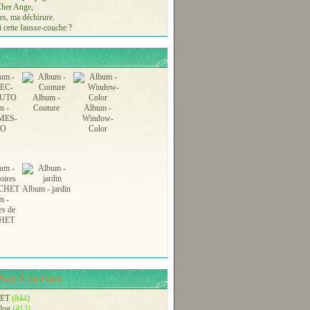
 Cher Ange,
s, ma déchirure.
 cette fausse-couche ?
Album -
m -
Couture
Album -
MES-
Window-
TO
Color
Album - jardin
m -
es de
HET
ose À Sa Place.
ET
(844)
blog
(413)