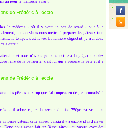
urs un pour la maîtresse aussi).
hez le médecin - où il y avait un peu de retard - puis à la
alement, nous devions nous mettre à préparer les gâteaux tout
ais.... la tempête s'est levée. La lumière clignotait, je n'ai donc
 cela durait.
attendant et nous n'avons pu nous mettre à la préparation des
 faire de la pâtisserie, c'est lui qui a préparé la pâte et il a
avec des pêches au sirop que j'ai coupées en dés, et aromatisé à
cake - il adore ça, et la recette du site 750gr est vraiment
ire un 3ème gâteau, cette année, puisqu'il y a encore plus d'élèves
tes. Donc nous avons fait un 3ème gâteau, au yaourt avec des