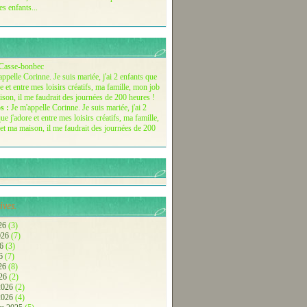
es enfants...
Casse-bonbec
s :
Je m'appelle Corinne. Je suis mariée, j'ai 2
ue j'adore et entre mes loisirs créatifs, ma famille,
et ma maison, il me faudrait des journées de 200
ives.
26
(3)
2026
(7)
26
(3)
26
(7)
026
(8)
026
(2)
 2026
(2)
 2026
(4)