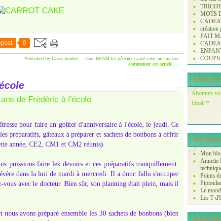
TRICO
MOTS 
CADE
création
FAIT M
post
0
CADE
ENFANTS 
COUPS
Published by Casse-bonbec
-
dans
MIAM les gâteaux
carrot cake
fait maison
commenter cet article
…
Newsletter
'école
Abonnez-vous
Email
resse pour faire un goûter d'anniversaire à l'école, le jeudi. Ce
les préparatifs, gâteaux à préparer et sachets de bonbons à offrir
Mes Bonne
 cette année, CE2, CM1 et CM2 réunis).
Mon blog
Annette P
s puissions faire les devoirs et ces préparatifs tranquillement.
techniqu
évère dans la luit de mardi à mercredi. Il a donc fallu s'occuper
Points de
Pipioula
z-vous avec le docteur. Bien sûr, son planning était plein, mais il
Le monde
Les T d'I
et nous avons préparé ensemble les 30 sachets de bonbons (bien
Suivez-mo