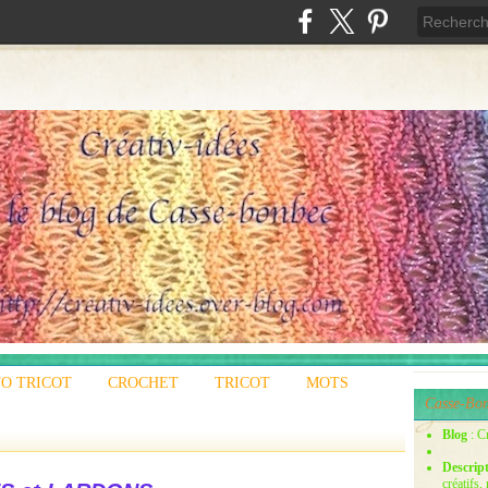
O TRICOT
CROCHET
TRICOT
MOTS
Casse-Bon
Blog
: C
Descrip
créatifs,