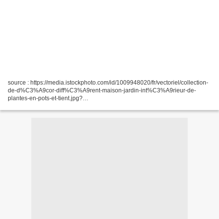
source : https://media.istockphoto.com/id/1009948020/fr/vectoriel/collection-
de-d%C3%A9cor-diff%C3%A9rent-maison-jardin-int%C3%A9rieur-de-
plantes-en-pots-et-tient.jpg?
s=612x612&w=0&k=20&c=LXdlf_j4aqyMuEMfa79xVCs4Jkan5wGkt6XOjO2j
tqM= Sur l'armoire au fond...