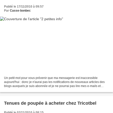
Publié le 17/11/2010 à 09:57
Par
Casse-bonbec
Un petit mot pour vous prévenir que ma messagerie est inaccessible
aujourd'hui : donc je n'aurai pas les notifications de nouveaux articles des
blogs auxquels je suis abonnée et je ne pourrai pas lire mes e-mails et
encore moins y répondre. J'en profite...
Tenues de poupée à acheter chez Tricotbel
Publié le 02/11/2010 à 08:15