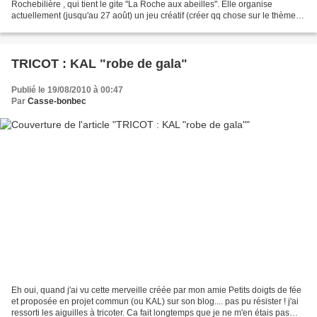
Rochebilière , qui tient le gite "La Roche aux abeilles". Elle organise
actuellement (jusqu'au 27 août) un jeu créatif (créer qq chose sur le thème
des abeilles) pour une expo,...
TRICOT : KAL "robe de gala"
Publié le 19/08/2010 à 00:47
Par
Casse-bonbec
Eh oui, quand j'ai vu cette merveille créée par mon amie Petits doigts de fée
et proposée en projet commun (ou KAL) sur son blog.... pas pu résister ! j'ai
ressorti les aiguilles à tricoter. Ca fait longtemps que je ne m'en étais pas