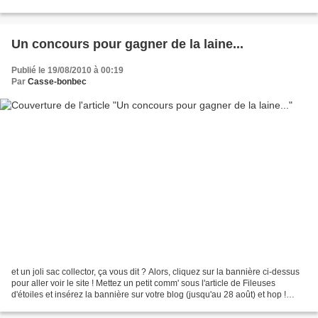
servie, et je n'ai...
Un concours pour gagner de la laine...
Publié le 19/08/2010 à 00:19
Par
Casse-bonbec
et un joli sac collector, ça vous dit ? Alors, cliquez sur la bannière ci-dessus
pour aller voir le site ! Mettez un petit comm' sous l'article de Fileuses
d'étoiles et insérez la bannière sur votre blog (jusqu'au 28 août) et hop !
Merci à Héloïse Freecolors...