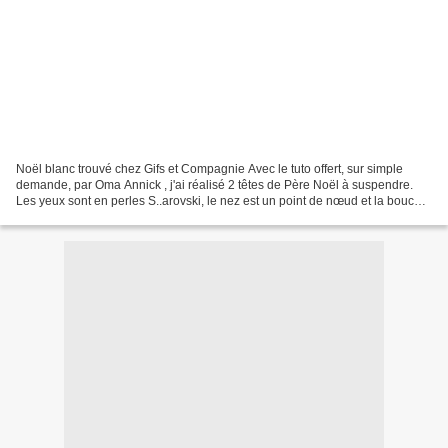
Noël blanc trouvé chez Gifs et Compagnie Avec le tuto offert, sur simple
demande, par Oma Annick , j'ai réalisé 2 têtes de Père Noël à suspendre.
Les yeux sont en perles S..arovski, le nez est un point de nœud et la bouche
est brodée au point de chaînette....