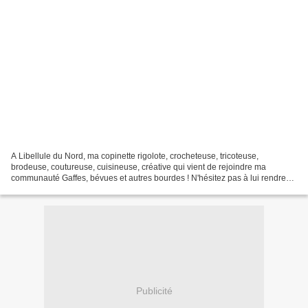
A Libellule du Nord, ma copinette rigolote, crocheteuse, tricoteuse,
brodeuse, coutureuse, cuisineuse, créative qui vient de rejoindre ma
communauté Gaffes, bévues et autres bourdes ! N'hésitez pas à lui rendre
visite (cliquez sur sa bannière, ci-dessous)...
Publicité