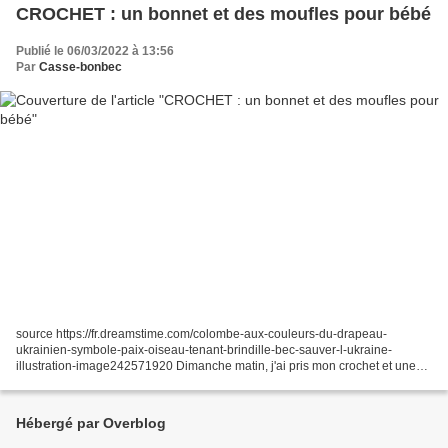
CROCHET : un bonnet et des moufles pour bébé
Publié le 06/03/2022 à 13:56
Par
Casse-bonbec
source https://fr.dreamstime.com/colombe-aux-couleurs-du-drapeau-
ukrainien-symbole-paix-oiseau-tenant-brindille-bec-sauver-l-ukraine-
illustration-image242571920 Dimanche matin, j'ai pris mon crochet et une
jolie pelote de laine aux couleurs pastel et...
Hébergé par Overblog