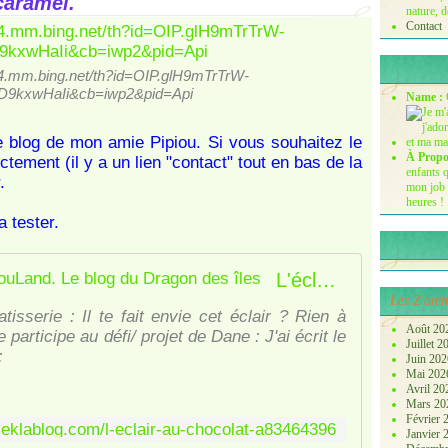
caramel.
nature, d
Contact
se4.mm.bing.net/th?id=OIP.glH9mTrTrW-
kxwHaIi&cb=iwp2&pid=Api
Name :
 le blog de mon amie Pipiou. Si vous souhaitez le
À Propo
ectement (il y a un lien "contact" tout en bas de la
enfants q
.
mon job 
heures !
a tester.
L'éclair au chocolat... - PipiouLand. Le blog du Dragon des îles
Les Z'arch
tisserie : Il te fait envie cet éclair ? Rien à
Août 20
 participe au défi/ projet de Dane : J'ai écrit le
Juillet 
:
Juin 20
Mai 20
Avril 2
Mars 2
Février
d.eklablog.com/l-eclair-au-chocolat-a83464396
Janvier