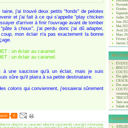
Décembr
Novemb
Octobre
laine, j'ai trouvé deux petits "fonds" de pelotes
Septemb
enir et j'ai fait à ce qui s'appelle "play chicken
Juillet 
Juin 20
essayer d'arriver à finir l'ouvrage avant de tomber
Mai 20
 "pâte à choux", j'ai perdu donc j'ai dû adapter,
Avril 2
u coup, mon éclair n'a pas exactement la bonne
Mars 2
Février
açage.
Janvier
Mes Z'arti
ÉVENT
BISCUI
s à une saucisse qu'à un éclair, mais je suis
COUTURE
suis sûre qu'il plaira à sa petite destinataire.
Des gâte
CRACK
Des marq
des coloris qui conviennent, j'essaierai sûrement
COUTURE
romanti
TRICOT :
Tarte aux
Salade de 
post
0
L'atelier
DÎNETTE
DÎNETTE AU CROCHET
DÎNETTE CROCHETÉE
CROCHET PÂTISSERIE
ATELIER
E
CROCHET ÉCLAIR
ÉCLAIR AU CROCHET
ÉCLAIR CROCHETÉ
CADEAU
FAIT