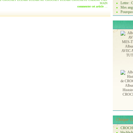
Lettre :
MAIN
commenter cet article
…
Mes ange
Pourquoi
Albu
AVEC-
TU
Albu
Histoir
CROC
Chaque Ch
CROCH
bla-bla-