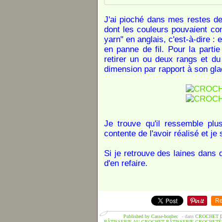
J'ai pioché dans mes restes de 
dont les couleurs pouvaient conv
yarn" en anglais, c'est-à-dire : 
en panne de fil. Pour la partie
retirer un ou deux rangs et d
dimension par rapport à son gl
Je trouve qu'il ressemble plu
contente de l'avoir réalisé et je 
Si je retrouve des laines dans 
d'en refaire.
Re
Published by Casse-bonbec
-
dans
CROCHET 
PÂTISSERIE AU CROCHET
PÂTISSERIE CROCHETÉ