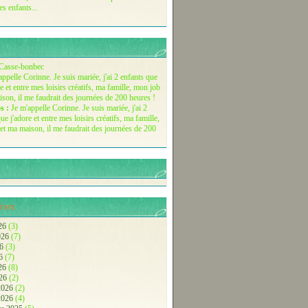
es enfants...
Casse-bonbec
s :
Je m'appelle Corinne. Je suis mariée, j'ai 2
ue j'adore et entre mes loisirs créatifs, ma famille,
et ma maison, il me faudrait des journées de 200
ives.
26
(3)
2026
(7)
26
(3)
26
(7)
026
(8)
026
(2)
 2026
(2)
 2026
(4)