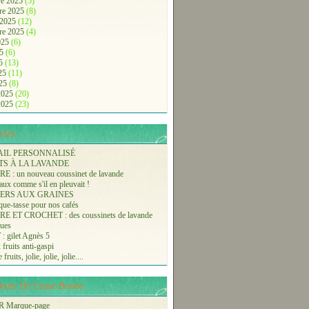
e 2025
(5)
re 2025
(8)
 2025
(12)
re 2025
(4)
2025
(6)
25
(6)
25
(13)
025
(11)
025
(8)
 2025
(20)
 2025
(23)
cles.
AIL PERSONNALISÉ
TS À LA LAVANDE
 : un nouveau coussinet de lavande
aux comme s'il en pleuvait !
ERS AUX GRAINES
ue-tasse pour nos cafés
 ET CROCHET : des coussinets de lavande
ques
 gilet Agnès 5
 fruits anti-gaspi
fruits, jolie, jolie, jolie....
-Vente De Casse-Bonbe
 Marque-page