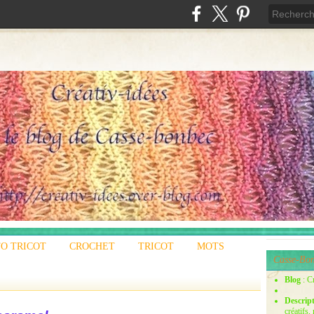
O TRICOT
CROCHET
TRICOT
MOTS
Casse-Bon
Blog
: C
Descrip
créatifs,