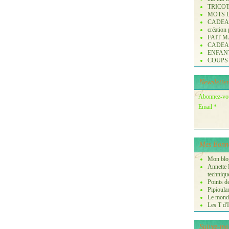
TRICO
MOTS 
CADE
création
FAIT M
CADE
ENFANTS 
COUPS
Newsletter
Abonnez-vous
Email
Mes Bonne
Mon blog
Annette P
techniqu
Points de
Pipioula
Le monde
Les T d'I
Suivez-mo