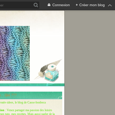
Connexion
+
Créer mon blog
... Qui ???
reativ-idees, le blog de Casse-bonbeca
tion
: Venez partager ma passion des loisirs
 mes tuto, mes recettes. Mais aussi parler de la