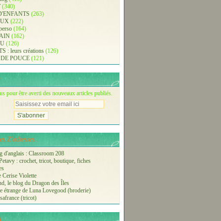
T
(340)
D'ENFANTS
(263)
AUX
(222)
 perso
(164)
AIN
(162)
AU
(126)
: leurs créations
(126)
 DE POUCE
(121)
 pour être averti des nouveaux articles publiés.
s Z'adresses...
 d'anglais : Classroom 208
etavy : crochet, tricot, boutique, fiches
es
 Cerise Violette
nd, le blog du Dragon des Îles
 étrange de Luna Lovegood (broderie)
safrance (tricot)
i