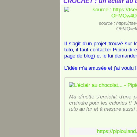
CROCHET : un éclair au 
source : https://t
OFMQw4D9
Il s'agit d'un projet trouvé sur
tuto, il faut contacter Pipiou dir
page de blog) et le lui demander
L'idée m'a amusée et j'ai voulu l
Ma dînette s'enrichit d'une pa
craindre pour les calories !! Je
tuto au fur et à mesure aussi 
https://pipioulan