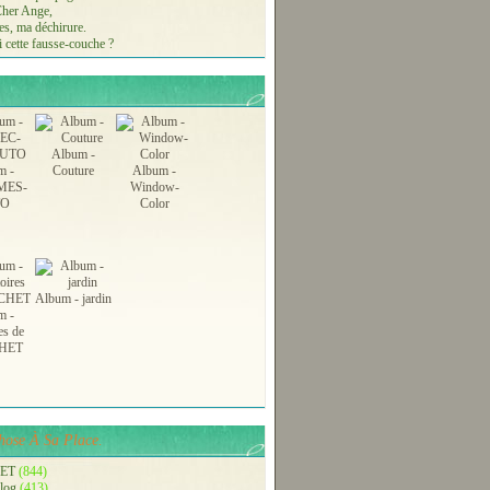
 Cher Ange,
s, ma déchirure.
 cette fausse-couche ?
Album -
m -
Couture
Album -
MES-
Window-
TO
Color
Album - jardin
m -
es de
HET
ose À Sa Place.
ET
(844)
blog
(413)