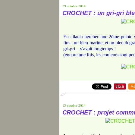
29 octobre 2014
CROCHET : un gri-gri bl
En allant chercher une 2ème pelote v
fins : un bleu marine, et un bleu dégrad
gri-gri... y'avait longtemps !
(encore une fois, les couleurs sont pe
Re
13 octobre 2014
CROCHET : projet commu