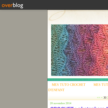
MES TUTO CROCHET
MES TUT
D'ENFANT
10
20
<<
<
30
20 novembre 2014