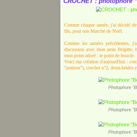
CROCHET : photophore "
Comme chaque année, j'ai décidé de f
fils, pour son Marché de Noël.
Comme les années précédentes, j'ai
discussion avec mon amie Brigitte, h
mon point adoré : le point de boucle.
Voici ma création d'aujourd'hui : co
"potiron"), crochet n°2, demi-brides et
Photophore "Bo
Photophore "Bo
Photophore "Bo