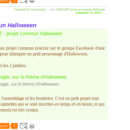
post
0
Published by Casse-bonbec
-
dans
CROCHET
projet en commun
Halloween
commenter cet article
…
un Halloween
ur un projet commun (encore sur le groupe Facebook d'une
 pour fabriquer un petit personnage d'Halloween.
 et les 2 jambes.
veugle, sur le thème d'Halloween.
s, l'assemblage et les broderies. C'est un petit projet tout
copinettes qui se sont inscrites en temps et en heure, et qui
ement) est très sympa.
post
0