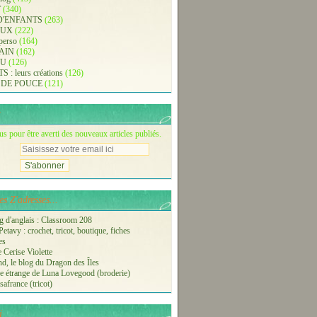
T
(340)
D'ENFANTS
(263)
AUX
(222)
 perso
(164)
AIN
(162)
AU
(126)
: leurs créations
(126)
 DE POUCE
(121)
 pour être averti des nouveaux articles publiés.
s Z'adresses...
 d'anglais : Classroom 208
etavy : crochet, tricot, boutique, fiches
es
 Cerise Violette
nd, le blog du Dragon des Îles
 étrange de Luna Lovegood (broderie)
safrance (tricot)
i