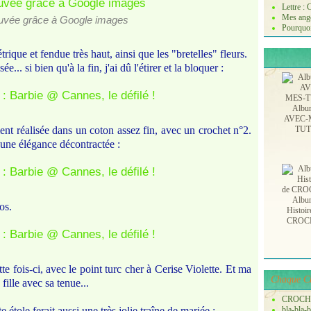
Lettre :
Mes ange
ouvée grâce à Google images
Pourquoi
rique et fendue très haut, ainsi que les "bretelles" fleurs.
sée... si bien qu'à la fin, j'ai dû l'étirer et la bloquer :
Albu
AVEC-
ment réalisée dans un coton assez fin, avec un crochet n°2.
TU
 une élégance décontractée :
Albu
os.
Histoir
CROC
cette fois-ci, avec le point turc cher à Cerise Violette. Et ma
Chaque Ch
ille avec sa tenue...
CROCH
étole ferait aussi une très jolie traîne de mariée :
bla-bla-