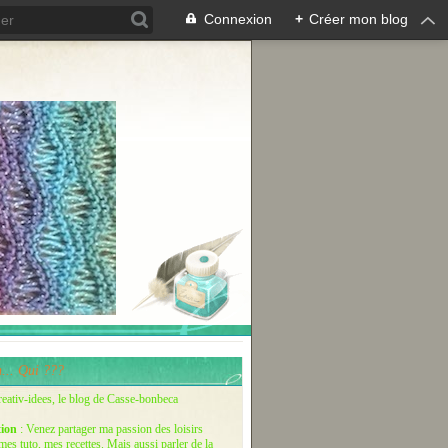
Connexion
+
Créer mon blog
... Qui ???
reativ-idees, le blog de Casse-bonbeca
tion
: Venez partager ma passion des loisirs
 mes tuto, mes recettes. Mais aussi parler de la