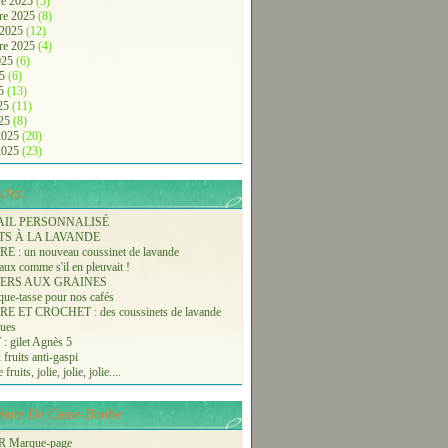
e 2025
(5)
re 2025
(8)
 2025
(12)
re 2025
(4)
2025
(6)
25
(6)
25
(13)
025
(11)
025
(8)
 2025
(20)
 2025
(23)
cles.
AIL PERSONNALISÉ
TS À LA LAVANDE
 : un nouveau coussinet de lavande
aux comme s'il en pleuvait !
ERS AUX GRAINES
ue-tasse pour nos cafés
 ET CROCHET : des coussinets de lavande
ques
 gilet Agnès 5
 fruits anti-gaspi
fruits, jolie, jolie, jolie....
-Vente De Casse-Bonbe
 Marque-page