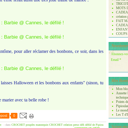
TRICO
MOTS 
CADE
création
FAIT M
CADE
ENFANTS 
COUPS
Newsletter
ntôme, pour aller réclamer des bonbons, ce soir, dans les
Abonnez-vous
Email
Mes Bonne
u laisses Halloween et les bonbons aux enfants" (sinon, tu
Mon blog
Annette P
techniqu
 marier avec ta belle robe !
Points de
Pipioula
Le monde
Les T d'I
post
0
ec
-
dans
CROCHET poupées mannequin
CROCHET
création perso
défi
défilé de Pipiou
Suivez-mo
commenter cet article
…