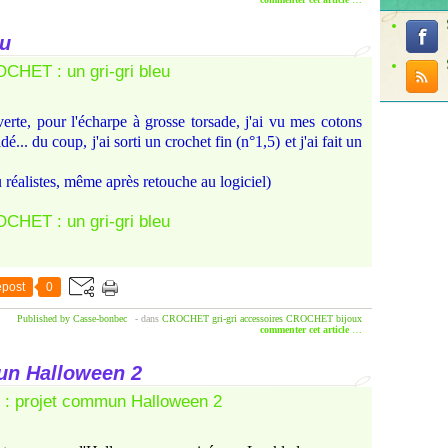
eu
erte, pour l'écharpe à grosse torsade, j'ai vu mes cotons
é... du coup, j'ai sorti un crochet fin (n°1,5) et j'ai fait un
u réalistes, même après retouche au logiciel)
post
0
Published by Casse-bonbec
-
dans
CROCHET
gri-gri
accessoires
CROCHET bijoux
commenter cet article
…
n Halloween 2