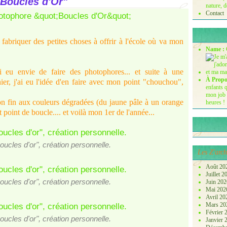
Boucles d'Or"
nature, d
Contact
abriquer des petites choses à offrir à l'école où va mon
Name :
 eu envie de faire des photophores... et suite à une
À Propo
ier, j'ai eu l'idée d'en faire avec mon point "chouchou",
enfants q
mon job 
ton fin aux couleurs dégradées (du jaune pâle à un orange
heures !
 point de boucle.... et voilà mon 1er de l'année...
ucles d'or", création personnelle.
Les Z'arch
Août 20
Juillet 
ucles d'or", création personnelle.
Juin 20
Mai 20
Avril 2
Mars 2
Février
ucles d'or", création personnelle.
Janvier