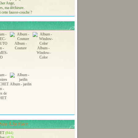
 Cher Ange,
s, ma déchirure.
 cette fausse-couche ?
Album -
m -
Couture
Album -
MES-
Window-
TO
Color
Album - jardin
m -
es de
HET
ose À Sa Place.
ET
(844)
blog
(413)