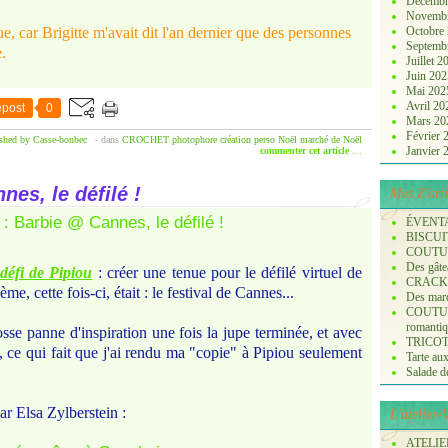
Décembr
Novemb
e, car Brigitte m'avait dit l'an dernier que des personnes
Octobre
Septemb
.
Juillet 
Juin 20
Mai 20
Avril 2
post
0
Mars 2
Février
shed by Casse-bonbec
-
dans
CROCHET
photophore
création perso
Noël
marché de Noël
Janvier
commenter cet article
…
es, le défilé !
Mes Z'arti
ÉVENT
BISCUI
COUTURE
Des gâte
défi de Pipiou
: créer une tenue pour le défilé virtuel de
CRACK
, cette fois-ci, était : le festival de Cannes...
Des marq
COUTURE
romanti
sse panne d'inspiration une fois la jupe terminée, et avec
TRICOT :
ard, ce qui fait que j'ai rendu ma "copie" à Pipiou seulement
Tarte aux
Salade de 
ar Elsa Zylberstein :
L'atelier
ATELIER