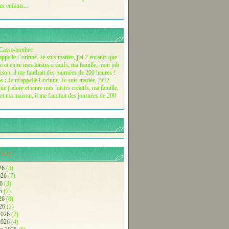
es enfants...
Casse-bonbec
s :
Je m'appelle Corinne. Je suis mariée, j'ai 2
ue j'adore et entre mes loisirs créatifs, ma famille,
et ma maison, il me faudrait des journées de 200
ives.
26
(3)
2026
(7)
26
(3)
26
(7)
026
(8)
026
(2)
 2026
(2)
 2026
(4)