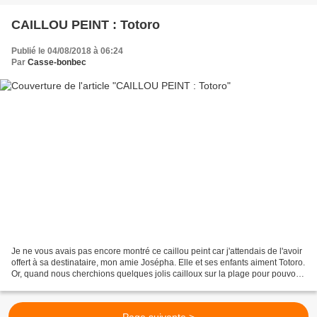
CAILLOU PEINT : Totoro
Publié le 04/08/2018 à 06:24
Par
Casse-bonbec
Je ne vous avais pas encore montré ce caillou peint car j'attendais de l'avoir
offert à sa destinataire, mon amie Josépha. Elle et ses enfants aiment Totoro.
Or, quand nous cherchions quelques jolis cailloux sur la plage pour pouvoir
les décorer ensuite,...