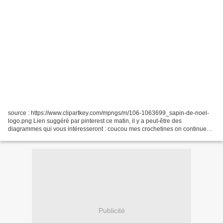
source : https://www.clipartkey.com/mpngs/m/106-1063699_sapin-de-noel-
logo.png Lien suggéré par pinterest ce matin, il y a peut-être des
diagrammes qui vous intéresseront : coucou mes crochetines on continue
avec les décorations pour la maison et le sapin...
Publicité