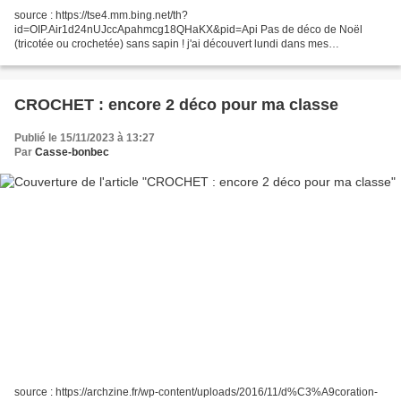
source : https://tse4.mm.bing.net/th?
id=OIP.Air1d24nUJccApahmcg18QHaKX&pid=Api Pas de déco de Noël
(tricotée ou crochetée) sans sapin ! j'ai découvert lundi dans mes
suggestions Pinterest, ce très joli modèle. (le tuto, gratuit et en français, est
dans...
CROCHET : encore 2 déco pour ma classe
Publié le 15/11/2023 à 13:27
Par
Casse-bonbec
source : https://archzine.fr/wp-content/uploads/2016/11/d%C3%A9coration-