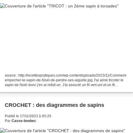
source : http://recettespratiques.com/wp-content/uploads/2023/11/Comment-
empecher-le-sapin-de-Noel-de-perdre-ses-aiguille.jpg J'ai aimé tricoter le
sapin de Noël donc j'en ai refait un. J'ai associé un fil vert uni et un fil
multicolore aux couleurs vives. J'aime...
CROCHET : des diagrammes de sapins
Publié le 17/11/2023 à 05:25
Par
Casse-bonbec