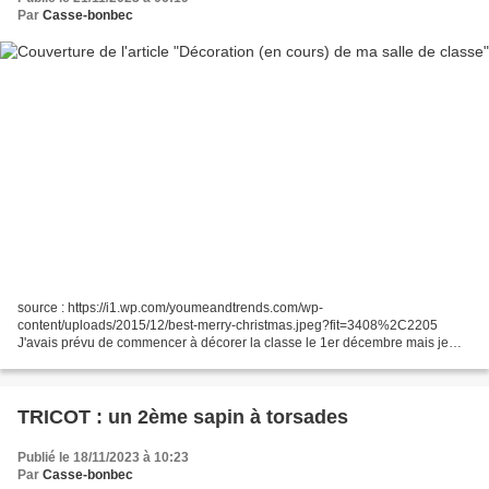
Par
Casse-bonbec
source : https://i1.wp.com/youmeandtrends.com/wp-
content/uploads/2015/12/best-merry-christmas.jpeg?fit=3408%2C2205
J'avais prévu de commencer à décorer la classe le 1er décembre mais je
n'ai pas tenu ; j'ai commencé la semaine dernière ! Commençons par...
TRICOT : un 2ème sapin à torsades
Publié le 18/11/2023 à 10:23
Par
Casse-bonbec