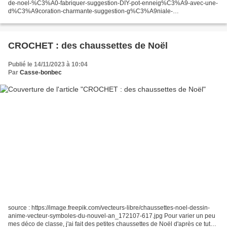
de-noel-%C3%A0-fabriquer-suggestion-DIY-pot-enneig%C3%A9-avec-une-
d%C3%A9coration-charmante-suggestion-g%C3%A9niale-
e1479137318919.jpg Le midi, je mange à la cantine du collège. Après...
CROCHET : des chaussettes de Noël
Publié le 14/11/2023 à 10:04
Par
Casse-bonbec
source : https://image.freepik.com/vecteurs-libre/chaussettes-noel-dessin-
anime-vecteur-symboles-du-nouvel-an_172107-617.jpg Pour varier un peu
mes déco de classe, j'ai fait des petites chaussettes de Noël d'après ce tuto :