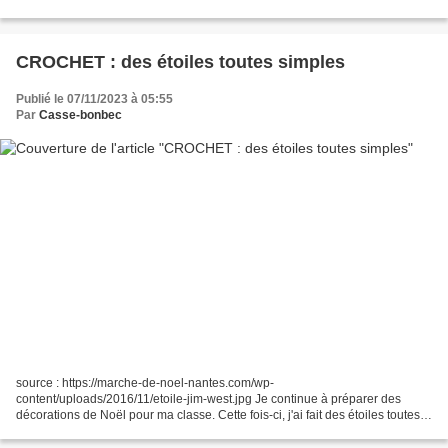
Hello hello hello! How are...
CROCHET : des étoiles toutes simples
Publié le 07/11/2023 à 05:55
Par
Casse-bonbec
source : https://marche-de-noel-nantes.com/wp-
content/uploads/2016/11/etoile-jim-west.jpg Je continue à préparer des
décorations de Noël pour ma classe. Cette fois-ci, j'ai fait des étoiles toutes
simples avec une grille téléchargée il y a longtemps....