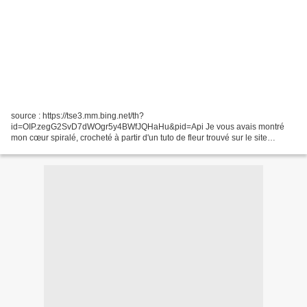
source : https://tse3.mm.bing.net/th?
id=OIP.zegG2SvD7dWOgr5y4BWfJQHaHu&pid=Api Je vous avais montré
mon cœur spiralé, crocheté à partir d'un tuto de fleur trouvé sur le site
Garnstudio. Je l'ai utilisé en décoration sur le cadeau que j'ai offert à mon...