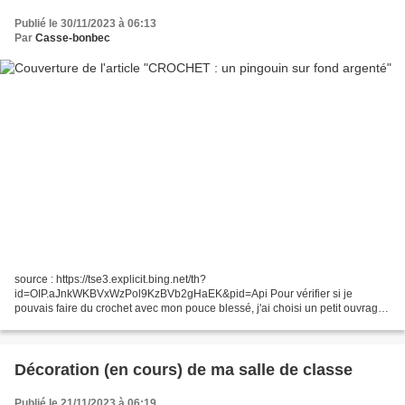
Publié le 30/11/2023 à 06:13
Par
Casse-bonbec
source : https://tse3.explicit.bing.net/th?
id=OIP.aJnkWKBVxWzPol9KzBVb2gHaEK&pid=Api Pour vérifier si je
pouvais faire du crochet avec mon pouce blessé, j'ai choisi un petit ouvrage :
l'appliqué pingouin et j'ai réussi à le faire, même si j'ai un peu...
Décoration (en cours) de ma salle de classe
Publié le 21/11/2023 à 06:19