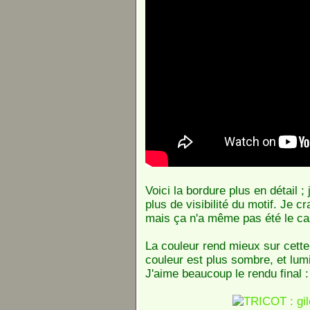
Voici la bordure plus en détail ;
plus de visibilité du motif. Je c
mais ça n'a même pas été le ca
La couleur rend mieux sur cette 
couleur est plus sombre, et l
J'aime beaucoup le rendu final :