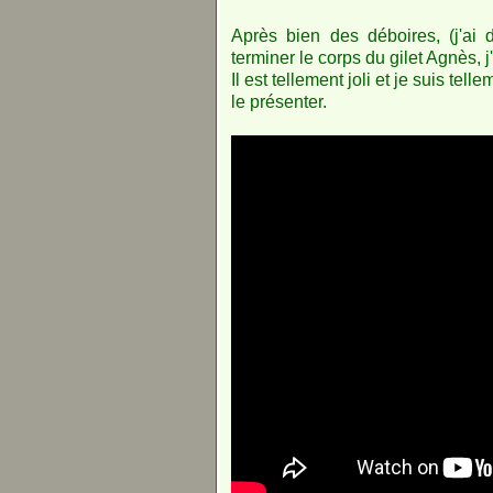
Après bien des déboires, (j'ai 
terminer le corps du gilet Agnès, 
Il est tellement joli et je suis tell
le présenter.