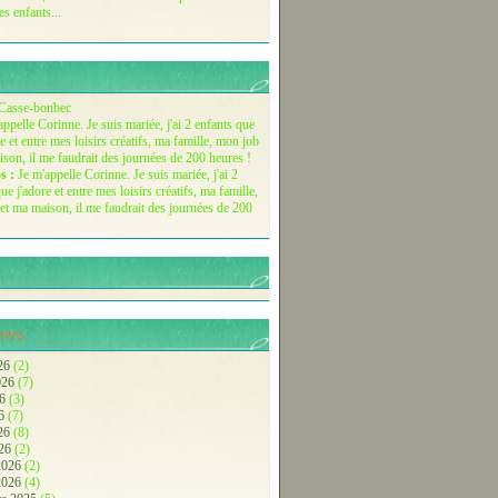
es enfants...
Casse-bonbec
s :
Je m'appelle Corinne. Je suis mariée, j'ai 2
ue j'adore et entre mes loisirs créatifs, ma famille,
et ma maison, il me faudrait des journées de 200
ives.
26
(2)
2026
(7)
26
(3)
26
(7)
026
(8)
026
(2)
 2026
(2)
 2026
(4)