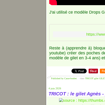
J'ai utilisé ce modèle Drops G
https://ww
Reste à (apprendre à) bloque
youtube) créer des poches de
modèle de gilet en 3-4 ans) et
Re
Published by Casse-bonbec
-
dans
TRICOT gilet
GILET
4 juin 2026
TRICOT : le gilet Agnès -