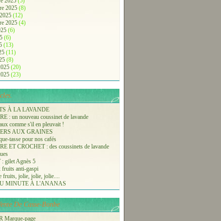
e 2025
(5)
re 2025
(8)
 2025
(12)
re 2025
(4)
2025
(6)
25
(6)
25
(13)
025
(11)
025
(8)
 2025
(20)
 2025
(23)
cles.
TS À LA LAVANDE
 : un nouveau coussinet de lavande
aux comme s'il en pleuvait !
ERS AUX GRAINES
ue-tasse pour nos cafés
 ET CROCHET : des coussinets de lavande
ques
 gilet Agnès 5
 fruits anti-gaspi
fruits, jolie, jolie, jolie....
U MINUTE À L'ANANAS
-Vente De Casse-Bonbe
 Marque-page