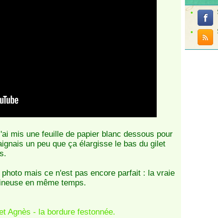
n
b
a
s
e
n
D
R
O
P
S
S
k
y
 j'ai mis une feuille de papier blanc dessous pour
,
raignais un peu que ça élargisse le bas du gilet
a
s.
v
e
photo mais ce n'est pas encore parfait : la vraie
c
umineuse en même temps.
e
m
p
i