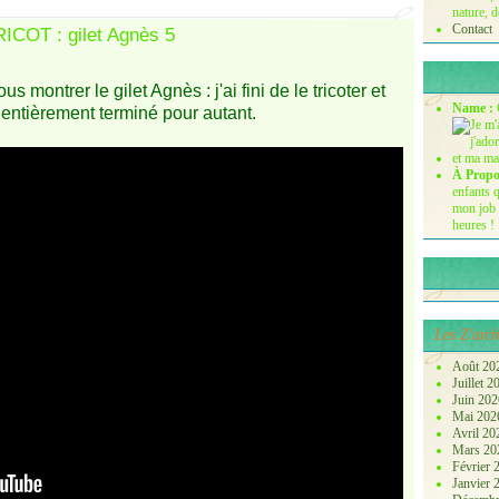
nature, d
Contact
us montrer le gilet Agnès : j'ai fini de le tricoter et
Name :
pas entièrement terminé pour autant.
À Propo
enfants q
mon job 
heures !
Les Z'arch
Août 20
Juillet 
Juin 20
Mai 20
Avril 2
Mars 2
Février
Janvier