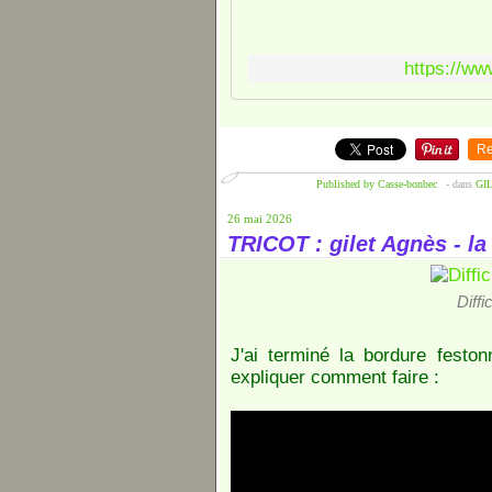
https://ww
Re
Published by Casse-bonbec
-
dans
GIL
26 mai 2026
TRICOT : gilet Agnès - la
Diffi
J'ai terminé la bordure feston
expliquer comment faire :