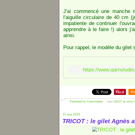
J'ai commencé une manche mai
l'aiguille circulaire de 40 cm (
impatiente de continuer l'ouvr
apprendre à le faire !) alors j'
ainsi.
Pour rappel, le modèle du gilet 
https://www.garnstudi
Re
Published by Casse-bonbec
-
dans
GILET au tricot
25 mai 2026
TRICOT : le gilet Agnès 