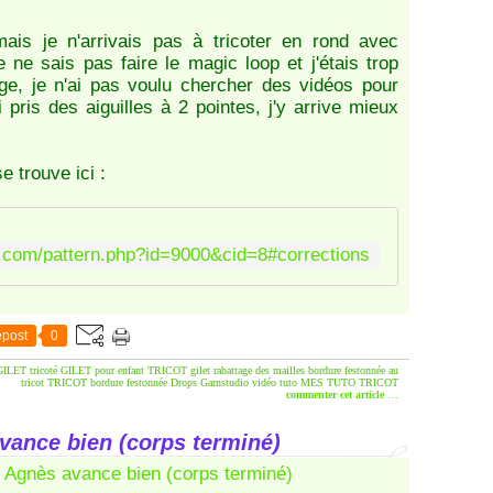
è
c
s je n'arrivais pas à tricoter en rond avec
e
je ne sais pas faire le magic loop et j'étais trop
m
age, je n'ai pas voulu chercher des vidéos pour
e
ai pris des aiguilles à 2 pointes, j'y arrive mieux
n
t
a
se trouve ici :
r
r
o
o.com/pattern.php?id=9000&cid=8#corrections
n
d
i
,
post
0
p
o
GILET tricoté
GILET pour enfant
TRICOT gilet
rabattage des mailles
bordure festonnée au
tricot
TRICOT bordure festonnée
Drops Garnstudio
vidéo
tuto
MES TUTO TRICOT
i
commenter cet article
…
n
t
avance bien (corps terminé)
a
j