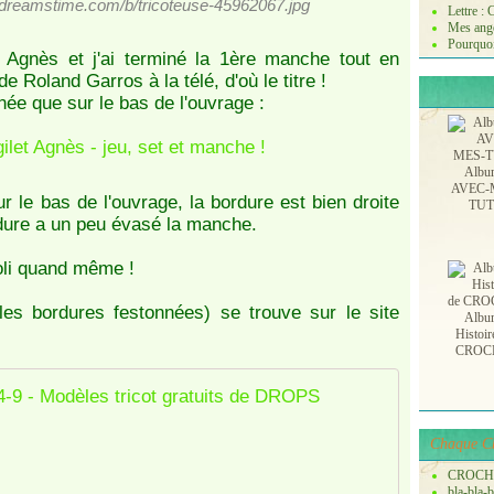
s.dreamstime.com/b/tricoteuse-45962067.jpg
Lettre :
Mes ange
Pourquoi
let Agnès et j'ai terminé la 1ère manche tout en
e Roland Garros à la télé, d'où le titre !
née que sur le bas de l'ouvrage :
Albu
AVEC-
r le bas de l'ouvrage, la bordure est bien droite
TU
rdure a un peu évasé la manche.
joli quand même !
les bordures festonnées) se trouve sur le site
Albu
Histoir
CROC
Agnes / D
G
Chaque Ch
i
CROCH
l
bla-bla-