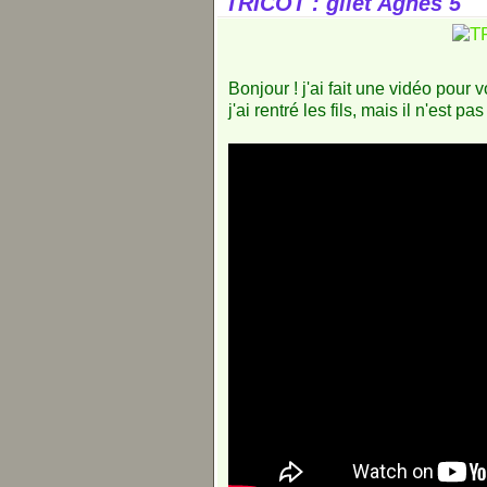
TRICOT : gilet Agnès 5
Bonjour ! j'ai fait une vidéo pour vo
j'ai rentré les fils, mais il n'est 