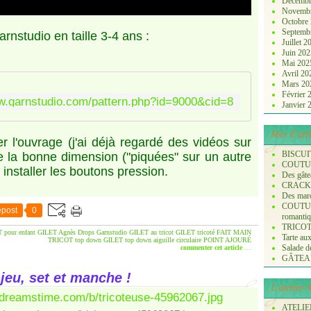
Décembr
Novemb
Octobre
Septemb
arnstudio en taille 3-4 ans :
Juillet 
Juin 20
Mai 20
Avril 2
Mars 2
Février
w.garnstudio.com/pattern.php?id=9000&cid=8
Janvier
Mes Z'arti
r l'ouvrage (j'ai déjà regardé des vidéos sur
BISCUI
 la bonne dimension ("piquées" sur un autre
COUTURE
 installer les boutons pression.
Des gâte
CRACK
Des marq
COUTURE
post
0
romanti
TRICOT :
 pour enfant
GILET Agnès
Drops Garnstudio
GILET au tricot
GILET tricoté
FAIT MAIN
Tarte aux
TRICOT top down
GILET top down
aiguille circulaire
POINT AJOURÉ
Salade de 
commenter cet article
…
GÂTEA
 jeu, set et manche !
L'atelier
ATELIER