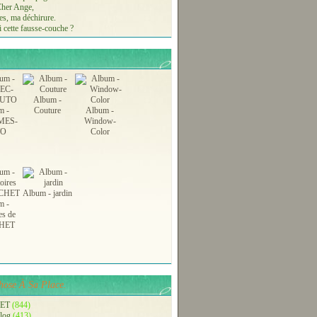
 Cher Ange,
s, ma déchirure.
 cette fausse-couche ?
Album -
m -
Couture
Album -
MES-
Window-
TO
Color
Album - jardin
m -
es de
HET
ROPS Children 34-9 - Modèles tricot gratuits de
ose À Sa Place.
ET
(844)
blog
(413)