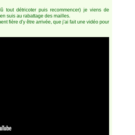
o
u
dû tout détricoter puis recommencer) je viens de
r
j'en suis au rabattage des mailles.
é
ement fière d'y être arrivée, que j'ai fait une vidéo pour
,
j
e
r
s
e
y
e
t
p
o
i
n
t
m
o
u
s
s