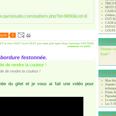
e
TRICO
t
MOTS 
CADE
e
création
w.garnstudio.com/pattern.php?id=9000&cid=8
n
FAIT M
f
CADE
ENFANTS 
a
COUPS
n
post
0
t
Newsletter
t
ET au tricot
GILET tricoté
GILET pour enfant
gilet Agnès
Drops Garnstudio
FAIT MAIN
commenter cet article
…
r
Abonnez-vous
i
Email
 bordure festonnée.
c
o
t
cile de rendre la couleur !
Mes Bonne
é
d
Mon blog
née du gilet et je vous ai fait une vidéo pour
Annette P
e
techniqu
h
Points de
a
Pipioula
Le monde
u
Les T d'I
t
e
Suivez-mo