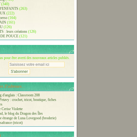
T
(340)
D'ENFANTS
(263)
AUX
(222)
 perso
(164)
AIN
(161)
AU
(126)
: leurs créations
(126)
 DE POUCE
(121)
 pour être averti des nouveaux articles publiés.
s Z'adresses...
 d'anglais : Classroom 208
etavy : crochet, tricot, boutique, fiches
es
 Cerise Violette
nd, le blog du Dragon des Îles
 étrange de Luna Lovegood (broderie)
safrance (tricot)
i