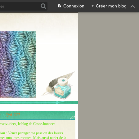
Connexion
+
Créer mon blog
... Qui ???
reativ-idees, le blog de Casse-bonbeca
tion
: Venez partager ma passion des loisirs
 mes tuto, mes recettes. Mais aussi parler de la