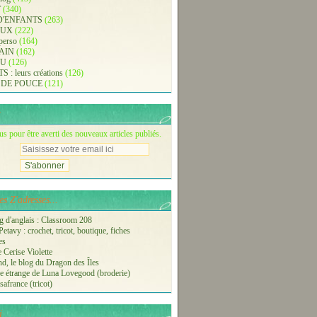
T
(340)
D'ENFANTS
(263)
AUX
(222)
 perso
(164)
AIN
(162)
AU
(126)
: leurs créations
(126)
 DE POUCE
(121)
 pour être averti des nouveaux articles publiés.
s Z'adresses...
 d'anglais : Classroom 208
etavy : crochet, tricot, boutique, fiches
es
 Cerise Violette
nd, le blog du Dragon des Îles
 étrange de Luna Lovegood (broderie)
safrance (tricot)
i