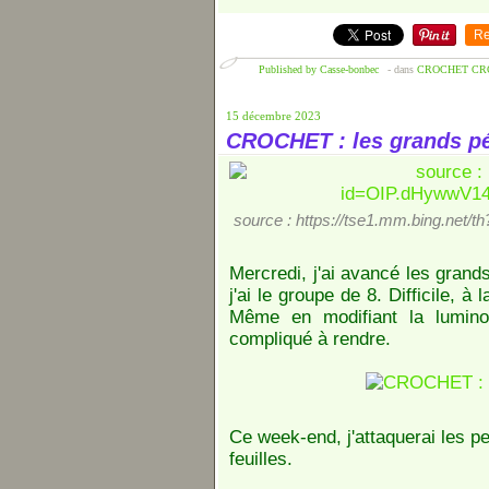
Re
Published by Casse-bonbec
-
dans
CROCHET
CRO
15 décembre 2023
CROCHET : les grands pé
source : https://tse1.mm.bing.
Mercredi, j'ai avancé les grands
j'ai le groupe de 8. Difficile, à 
Même en modifiant la luminos
compliqué à rendre.
Ce week-end, j'attaquerai les pet
feuilles.