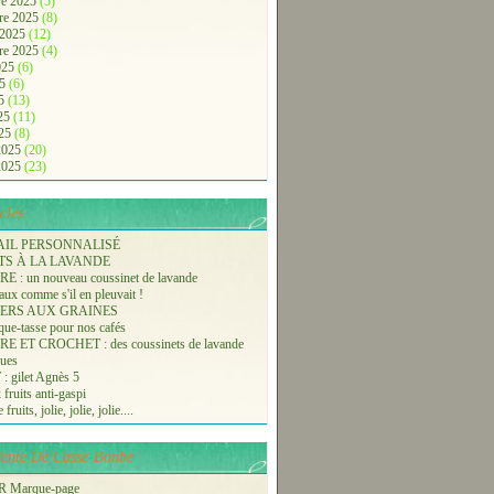
e 2025
(5)
re 2025
(8)
 2025
(12)
re 2025
(4)
2025
(6)
25
(6)
25
(13)
025
(11)
025
(8)
 2025
(20)
 2025
(23)
cles.
AIL PERSONNALISÉ
TS À LA LAVANDE
 : un nouveau coussinet de lavande
aux comme s'il en pleuvait !
ERS AUX GRAINES
ue-tasse pour nos cafés
 ET CROCHET : des coussinets de lavande
ques
 gilet Agnès 5
 fruits anti-gaspi
fruits, jolie, jolie, jolie....
-Vente De Casse-Bonbe
 Marque-page