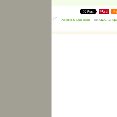
Re
Published by Casse-bonbec
-
dans
CROCHET
CRO