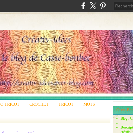
O TRICOT
CROCHET
TRICOT
MOTS
Casse-Bon
Blog
: C
Descrip
créatifs,