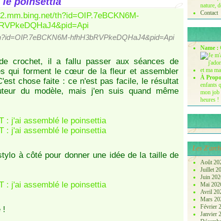
le poinsettia
nature, d
Contact
net/th?id=OIP.7eBCKN6M-hfhH3bRVPkeDQHaJ4&pid=Api
Name :
e crochet, il a fallu passer aux séances de
ées qui forment le cœur de la fleur et assembler
À Propo
'est chose faite : ce n'est pas facile, le résultat
enfants q
auteur du modèle, mais j'en suis quand même
mon job 
heures !
Les Z'arch
 stylo à côté pour donner une idée de la taille de
Août 20
Juillet 
Juin 20
Mai 20
Avril 2
Mars 2
Février
 !
Janvier