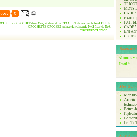
TRICO
MOTS 
CADE
post
0
création
FAIT M
CHET fleur
CROCHET déco
Crochet décoration
CROCHET décoration de Noël
FLEUR
CROCHETÉE
CROCHET poinsettia
poinsettia
Noël
fleur de Noël
CADE
commenter cet article
…
ENFANTS 
COUPS
Newsletter
Abonnez-vous
Email
Mes Bonne
Mon blog
Annette P
techniqu
Points de
Pipioula
Le monde
Les T d'I
Suivez-mo