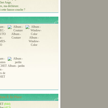
 Cher Ange,
s, ma déchirure.
 cette fausse-couche ?
Album -
m -
Couture
Album -
MES-
Window-
TO
Color
Album - jardin
m -
es de
HET
ose À Sa Place.
ET
(844)
blog
(413)