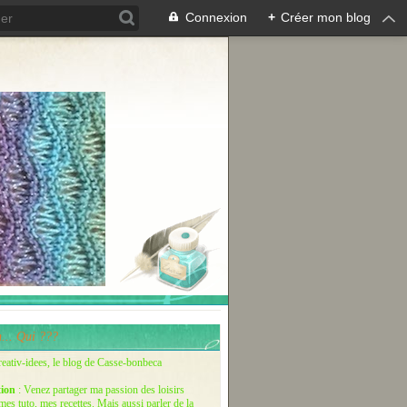
Connexion
+
Créer mon blog
... Qui ???
reativ-idees, le blog de Casse-bonbeca
tion
: Venez partager ma passion des loisirs
 mes tuto, mes recettes. Mais aussi parler de la