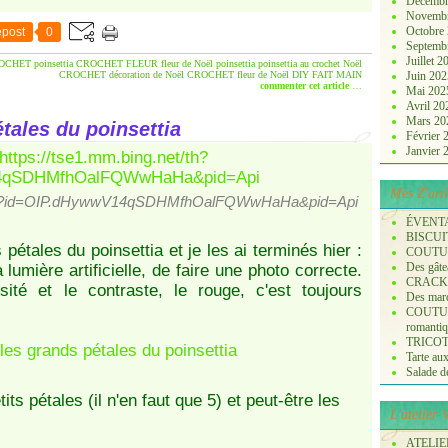
Décembr
Novemb
Octobre
post
0
Septemb
Juillet 
CHET poinsettia
CROCHET FLEUR
fleur de Noël
poinsettia
poinsettia au crochet
Noël
CROCHET décoration de Noël
CROCHET fleur de Noël
DIY
FAIT MAIN
Juin 20
commenter cet article
…
Mai 20
Avril 2
Mars 2
tales du poinsettia
Février
Janvier
Mes Z'arti
net/th?id=OIP.dHywwV14qSDHMfhOalFQWwHaHa&pid=Api
ÉVENT
BISCUI
 pétales du poinsettia et je les ai terminés hier :
COUTURE
Des gâte
la lumière artificielle, de faire une photo correcte.
CRACK
ité et le contraste, le rouge, c'est toujours
Des marq
COUTURE
romanti
TRICOT :
Tarte aux
Salade de 
its pétales (il n'en faut que 5) et peut-être les
L'atelier
ATELIER