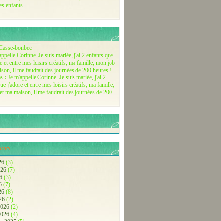
es enfants...
Casse-bonbec
s :
Je m'appelle Corinne. Je suis mariée, j'ai 2
ue j'adore et entre mes loisirs créatifs, ma famille,
et ma maison, il me faudrait des journées de 200
ives.
26
(3)
2026
(7)
26
(3)
26
(7)
026
(8)
026
(2)
 2026
(2)
 2026
(4)