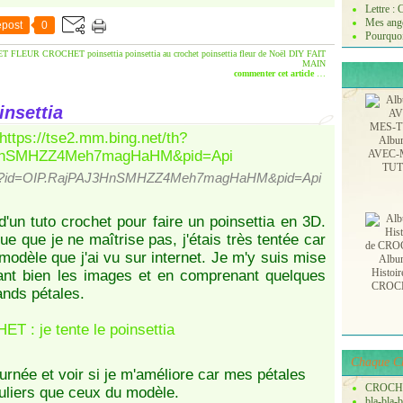
Lettre :
Mes ange
post
0
Pourquoi
T FLEUR
CROCHET poinsettia
poinsettia au crochet
poinsettia
fleur de Noël
DIY
FAIT
MAIN
commenter cet article
…
insettia
Albu
AVEC-
TU
net/th?id=OIP.RajPAJ3HnSMHZZ4Meh7magHaHM&pid=Api
 d'un
tuto crochet pour faire un poinsettia en 3D
.
e que je ne maîtrise pas, j'étais très tentée car
modèle que j'ai vu sur internet. Je m'y suis mise
Albu
Histoir
ant bien les images et en comprenant quelques
CROC
rands pétales.
Chaque Ch
urnée et voir si je m'améliore car mes pétales
CROCH
guliers que ceux du modèle.
bla-bla-