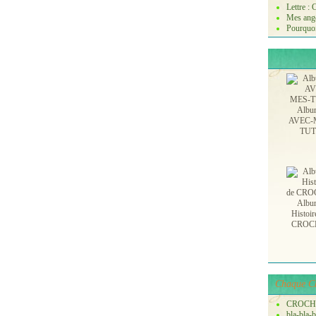
Lettre :
Mes ange
Pourquoi
Albu
AVEC-
TU
Albu
Histoir
CROC
Chaque Ch
CROCH
bla-bla-