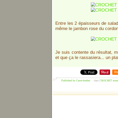
Entre les 2 épaisseurs de salad
même le jambon rose du cordon
Je suis contente du résultat, m
et que ça le rassasiera... un pla
Re
Published by Casse-bonbec
-
dans
CROCHET nourri