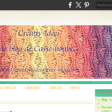
O TRICOT
CROCHET
TRICOT
MOTS
Casse-Bon
Blog
: C
Descrip
créatifs,