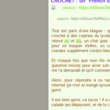
CROCHET : un "French t
source : https://d2lswn7b0fl4u2.
Tout est parti d'une blague : 
crochet à des copines du lycée
ici
là
relevé
et
), un chat (pas 
pour se moquer d'elles, un 
viandes supplément cordon bleu
Et chaque fois que mon fils m
question insiste pour avoir son 
me l'a demandé et qu'il commen
Alors, pour répondre à sa taq
internet (je n'en ai mangé qu'une 
garni.
Il est bien garni, ce tacos ! ll a
salade qui dépassent, et de la 