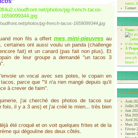
acos"
nature, d
Contact
cloudfront.net/photos/pg-french-tacos-1659099344.jpg
Name :
mes mini-pieuvres
quand mon fils a offert
au
, certaines ont aussi voulu un panda (challenge
À Propo
encore fait) et un canard (pas fait non plus). Et
enfants q
copain de leur groupe a demandé "un tacos 3
mon job 
heures !
".
'envoie un vocal avec ses potes, le copain en
tacos, parce que '"il n'a rien mangé depuis qu'il
ce à crever de faim".
Les Z'arch
uinerie, j'ai cherché des photos de tacos sur
Août 20
fois, il y a 3 ans) et j'ai créé le mien... très bien
Juillet 
Juin 20
Mai 20
Avril 2
 déjà été croqué et on voit quelques frites et de la
Mars 2
Février
crème qui dégouline des deux côtés.
Janvier