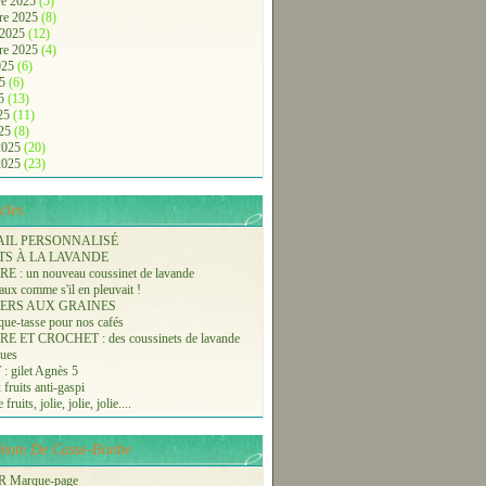
e 2025
(5)
re 2025
(8)
 2025
(12)
re 2025
(4)
2025
(6)
25
(6)
25
(13)
025
(11)
025
(8)
 2025
(20)
 2025
(23)
cles.
AIL PERSONNALISÉ
TS À LA LAVANDE
 : un nouveau coussinet de lavande
aux comme s'il en pleuvait !
ERS AUX GRAINES
ue-tasse pour nos cafés
 ET CROCHET : des coussinets de lavande
ques
 gilet Agnès 5
 fruits anti-gaspi
fruits, jolie, jolie, jolie....
-Vente De Casse-Bonbe
 Marque-page