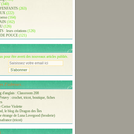
T
(340)
D'ENFANTS
(263)
AUX
(222)
 perso
(164)
AIN
(162)
AU
(126)
: leurs créations
(126)
 DE POUCE
(121)
 pour être averti des nouveaux articles publiés.
s Z'adresses...
 d'anglais : Classroom 208
etavy : crochet, tricot, boutique, fiches
es
 Cerise Violette
nd, le blog du Dragon des Îles
 étrange de Luna Lovegood (broderie)
safrance (tricot)
i