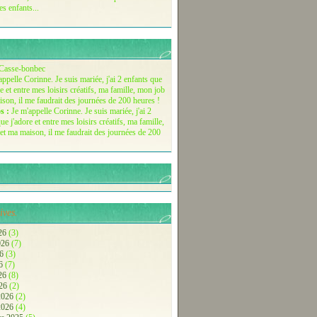
es enfants...
Casse-bonbec
s :
Je m'appelle Corinne. Je suis mariée, j'ai 2
ue j'adore et entre mes loisirs créatifs, ma famille,
et ma maison, il me faudrait des journées de 200
ives.
26
(3)
2026
(7)
26
(3)
26
(7)
026
(8)
026
(2)
 2026
(2)
 2026
(4)