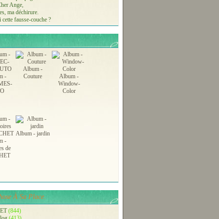
 Cher Ange,
s, ma déchirure.
 cette fausse-couche ?
Album -
m -
Couture
Album -
MES-
Window-
TO
Color
Album - jardin
m -
es de
HET
ose À Sa Place.
ET
(844)
blog
(413)