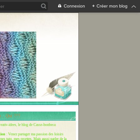
Connexion
+
Créer mon blog
... Qui ???
reativ-idees, le blog de Casse-bonbeca
tion
: Venez partager ma passion des loisirs
 mes tuto, mes recettes. Mais aussi parler de la