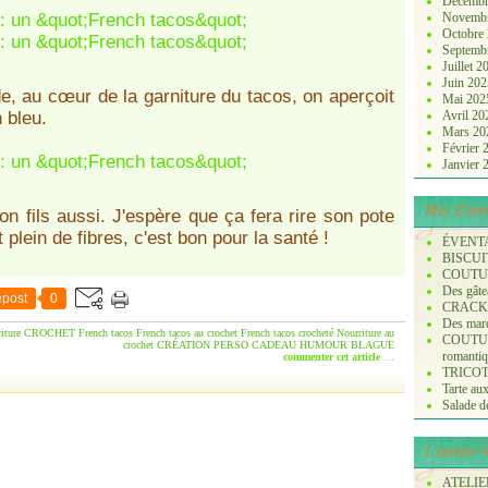
Décembr
Novemb
Octobre
Septemb
Juillet 
Juin 20
e, au cœur de la garniture du tacos, on aperçoit
Mai 20
 bleu.
Avril 2
Mars 2
Février
Janvier
Mes Z'arti
on fils aussi. J'espère que ça fera rire son pote
t plein de fibres, c'est bon pour la santé !
ÉVENT
BISCUI
COUTURE
Des gâte
post
0
CRACK
Des marq
ture
CROCHET French tacos
French tacos au crochet
French tacos crocheté
Nourriture au
COUTURE
crochet
CRÉATION PERSO
CADEAU
HUMOUR
BLAGUE
romanti
commenter cet article
…
TRICOT :
Tarte aux
Salade de 
L'atelier
ATELIER