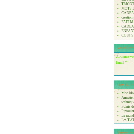
TRICO
MOTS 
CADE
création
FAIT M
CADE
ENFANTS 
COUPS
Newsletter
Abonnez-vous
Email
Mes Bonne
Mon blog
Annette P
techniqu
Points de
Pipioula
Le monde
Les T d'I
Suivez-mo