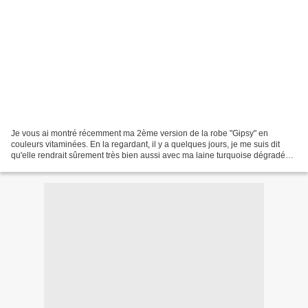
Je vous ai montré récemment ma 2ème version de la robe "Gipsy" en
couleurs vitaminées. En la regardant, il y a quelques jours, je me suis dit
qu'elle rendrait sûrement très bien aussi avec ma laine turquoise dégradée.
J'ai profité du pont pour tester...