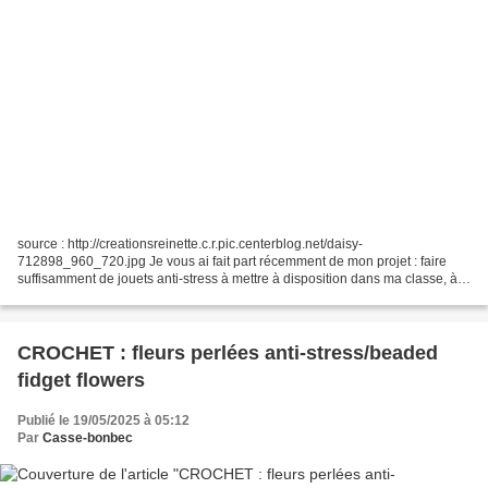
source : http://creationsreinette.c.r.pic.centerblog.net/daisy-
712898_960_720.jpg Je vous ai fait part récemment de mon projet : faire
suffisamment de jouets anti-stress à mettre à disposition dans ma classe, à
titre de prêt, pour que tous mes élèves...
CROCHET : fleurs perlées anti-stress/beaded
fidget flowers
Publié le 19/05/2025 à 05:12
Par
Casse-bonbec