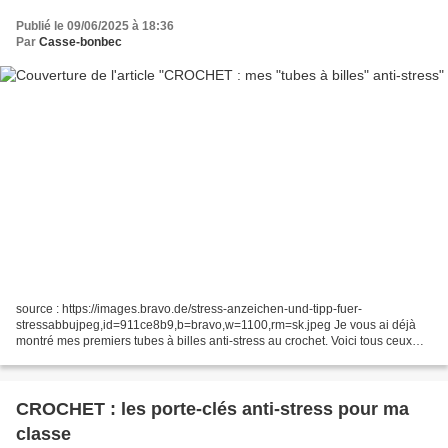
Publié le 09/06/2025 à 18:36
Par
Casse-bonbec
source : https://images.bravo.de/stress-anzeichen-und-tipp-fuer-
stressabbujpeg,id=911ce8b9,b=bravo,w=1100,rm=sk.jpeg Je vous ai déjà
montré mes premiers tubes à billes anti-stress au crochet. Voici tous ceux
que j'ai faits pour mettre à disposition de...
CROCHET : les porte-clés anti-stress pour ma
classe