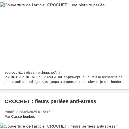
source : https://tse2.mm.bing.net/th?
id=OIP.TlViIoQKEAT6jb_jV3vwLAHaHa&pid=Api Toujours à la recherche de
jouets anti-stress/fidget toys sympa à proposer à mes élèves, je suis tombée
sur cette vidéo et je me suis dit que c'était une chouette idée. Donc...
CROCHET : fleurs perlées anti-stress
Publié le 28/05/2025 à 15:37
Par
Casse-bonbec