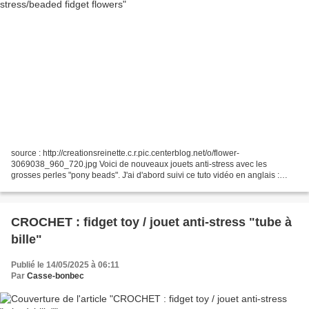
source : http://creationsreinette.c.r.pic.centerblog.net/o/flower-
3069038_960_720.jpg Voici de nouveaux jouets anti-stress avec les
grosses perles "pony beads". J'ai d'abord suivi ce tuto vidéo en anglais :
Fidget your way to relaxation: Learn how to...
CROCHET : fidget toy / jouet anti-stress "tube à
bille"
Publié le 14/05/2025 à 06:11
Par
Casse-bonbec