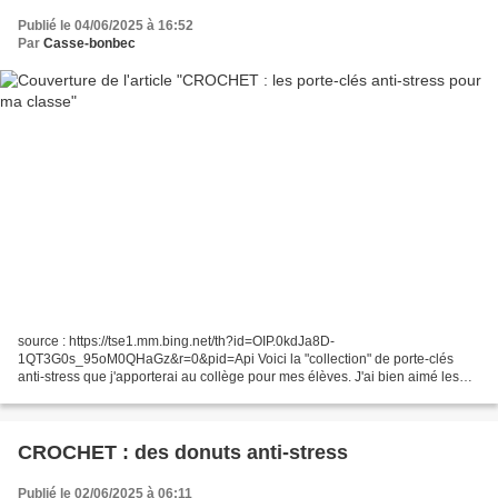
Publié le 04/06/2025 à 16:52
Par
Casse-bonbec
source : https://tse1.mm.bing.net/th?id=OIP.0kdJa8D-
1QT3G0s_95oM0QHaGz&r=0&pid=Api Voici la "collection" de porte-clés
anti-stress que j'apporterai au collège pour mes élèves. J'ai bien aimé les
réaliser. J'en ferai probablement encore, mais pour offrir,...
CROCHET : des donuts anti-stress
Publié le 02/06/2025 à 06:11