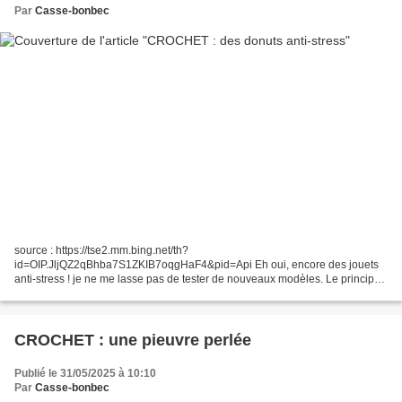
Par
Casse-bonbec
source : https://tse2.mm.bing.net/th?
id=OIP.JljQZ2qBhba7S1ZKIB7oqgHaF4&pid=Api Eh oui, encore des jouets
anti-stress ! je ne me lasse pas de tester de nouveaux modèles. Le principe
ici est simple : on fait un donut creux et on y insère une bille à pousser,...
CROCHET : une pieuvre perlée
Publié le 31/05/2025 à 10:10
Par
Casse-bonbec