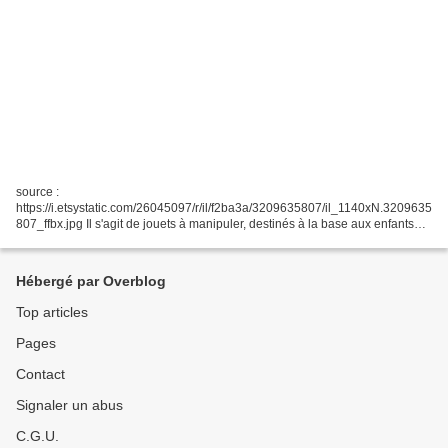
source :
https://i.etsystatic.com/26045097/r/il/f2ba3a/3209635807/il_1140xN.3209635
807_ffbx.jpg Il s'agit de jouets à manipuler, destinés à la base aux enfants
hyperactifs, aux personnes atteintes de troubles du spectre autistique, mais
aussi, plus généralement,...
Hébergé par Overblog
Top articles
Pages
Contact
Signaler un abus
C.G.U.