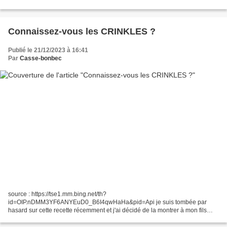
simple de Zabelle. Nous avons mis du beurre à la place de la margarine et
cette...
Connaissez-vous les CRINKLES ?
Publié le 21/12/2023 à 16:41
Par
Casse-bonbec
source : https://tse1.mm.bing.net/th?
id=OIP.nDMM3YF6ANYEuD0_B6I4qwHaHa&pid=Api je suis tombée par
hasard sur cette recette récemment et j'ai décidé de la montrer à mon fils
pour qu'on la réalise ensemble. Nous ne connaissions pas du tout. Ce sont
des...