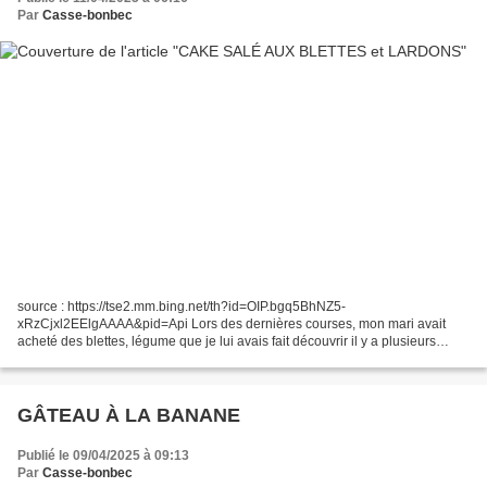
Par
Casse-bonbec
source : https://tse2.mm.bing.net/th?id=OIP.bgq5BhNZ5-
xRzCjxl2EElgAAAA&pid=Api Lors des dernières courses, mon mari avait
acheté des blettes, légume que je lui avais fait découvrir il y a plusieurs
années. J'ai cherché une recette originale et j'ai trouvé...
GÂTEAU À LA BANANE
Publié le 09/04/2025 à 09:13
Par
Casse-bonbec