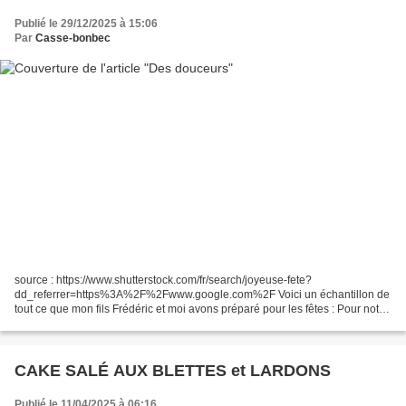
Publié le 29/12/2025 à 15:06
Par
Casse-bonbec
source : https://www.shutterstock.com/fr/search/joyeuse-fete?
dd_referrer=https%3A%2F%2Fwww.google.com%2F Voici un échantillon de
tout ce que mon fils Frédéric et moi avons préparé pour les fêtes : Pour notre
réveillon de Noël : des bûchettes apéritives,...
CAKE SALÉ AUX BLETTES et LARDONS
Publié le 11/04/2025 à 06:16