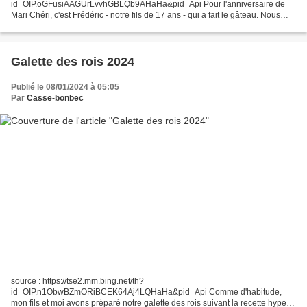
id=OIP.oGFusiAAGUrLvvhGBLQb9AHaHa&pid=Api Pour l'anniversaire de
Mari Chéri, c'est Frédéric - notre fils de 17 ans - qui a fait le gâteau. Nous
avons choisi une recette de gâteau à la crème de marrons, trouvée sur...
Galette des rois 2024
Publié le 08/01/2024 à 05:05
Par
Casse-bonbec
source : https://tse2.mm.bing.net/th?
id=OIP.n1ObwBZmORiBCEK64Aj4LQHaHa&pid=Api Comme d'habitude,
mon fils et moi avons préparé notre galette des rois suivant la recette hyper