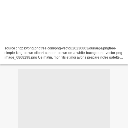
source : https://png.pngtree.com/png-vector/20230803/ourlarge/pngtree-
simple-king-crown-clipart-cartoon-crown-on-a-white-background-vector-png-
image_6868298.png Ce matin, mon fils et moi avons préparé notre galette
des rois, toujours avec la recette de...