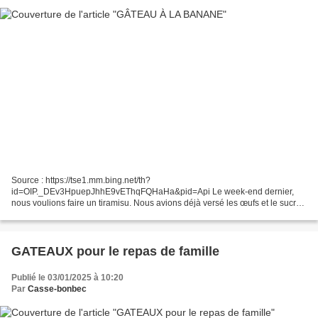
Source : https://tse1.mm.bing.net/th?
id=OIP._DEv3HpuepJhhE9vEThqFQHaHa&pid=Api Le week-end dernier,
nous voulions faire un tiramisu. Nous avions déjà versé les œufs et le sucre
dans un saladier quand nous nous sommes rendu compte que le
mascarpone qui...
GATEAUX pour le repas de famille
Publié le 03/01/2025 à 10:20
Par
Casse-bonbec