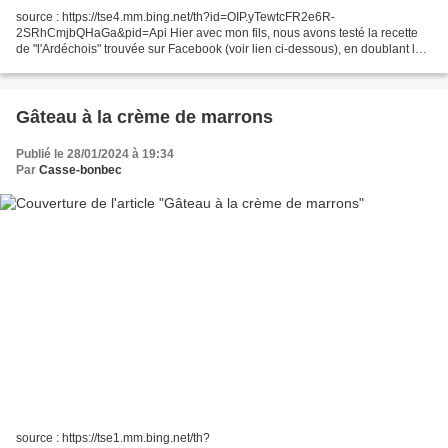
source : https://tse4.mm.bing.net/th?id=OIP.yTewtcFR2e6R-
2SRhCmjbQHaGa&pid=Api Hier avec mon fils, nous avons testé la recette
de "l'Ardéchois" trouvée sur Facebook (voir lien ci-dessous), en doublant les
quantités.. See posts, photos and more on Facebook. "La...
Gâteau à la crème de marrons
Publié le 28/01/2024 à 19:34
Par
Casse-bonbec
source : https://tse1.mm.bing.net/th?