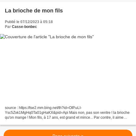
La brioche de mon fils
Publié le 07/12/2023 à 05:18
Par
Casse-bonbec
source : https://tse2.mm.bing.net/th?id=OIP.uLI-
Ysc5Zxk1MgHq0Ta01gHaKX&pid=Api Mais non, pas son ventre ! la brioche
qu'on mange ! Mon fils, à 17 ans, est grand et mince... Par contre, il aime
bien faire des gâteaux et avait envie, depuis un moment, de...