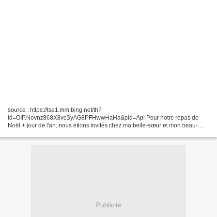
source : https://tse1.mm.bing.net/th?
id=OIP.Novnz868X8vcSyAG8PFHwwHaHa&pid=Api Pour notre repas de
Noël + jour de l'an, nous étions invités chez ma belle-sœur et mon beau-
frère. J'ai fait un pain (à la machine à pain) et, avec l'aide de mon fils, j'ai...
Publicité